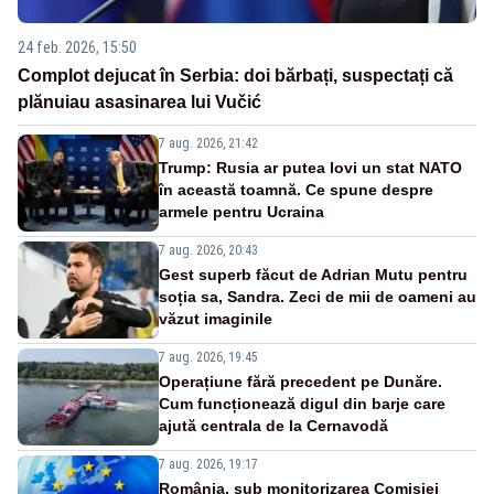
24 feb. 2026, 15:50
Complot dejucat în Serbia: doi bărbați, suspectați că
plănuiau asasinarea lui Vučić
7 aug. 2026, 21:42
Trump: Rusia ar putea lovi un stat NATO
în această toamnă. Ce spune despre
armele pentru Ucraina
7 aug. 2026, 20:43
Gest superb făcut de Adrian Mutu pentru
soția sa, Sandra. Zeci de mii de oameni au
văzut imaginile
7 aug. 2026, 19:45
Operațiune fără precedent pe Dunăre.
Cum funcționează digul din barje care
ajută centrala de la Cernavodă
7 aug. 2026, 19:17
România, sub monitorizarea Comisiei