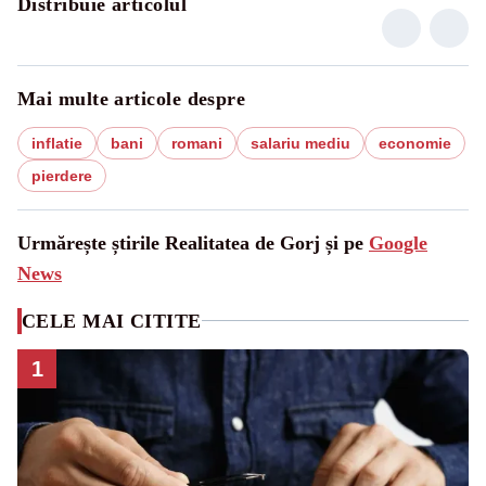
Distribuie articolul
Mai multe articole despre
inflatie
bani
romani
salariu mediu
economie
pierdere
Urmărește știrile Realitatea de Gorj și pe
Google
News
CELE MAI CITITE
1