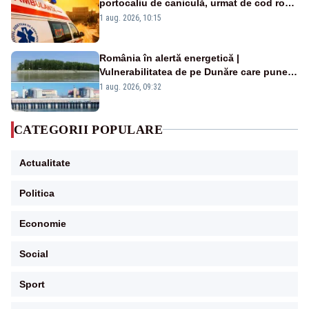
portocaliu de caniculă, urmat de cod roșu
duminică. Temperaturile urcă spre 40°C
1 aug. 2026, 10:15
România în alertă energetică |
Vulnerabilitatea de pe Dunăre care pune
în pericol Centrala Cernavodă era
1 aug. 2026, 09:32
cunoscută de pe vremea lui Ceaușescu
CATEGORII POPULARE
Actualitate
Politica
Economie
Social
Sport