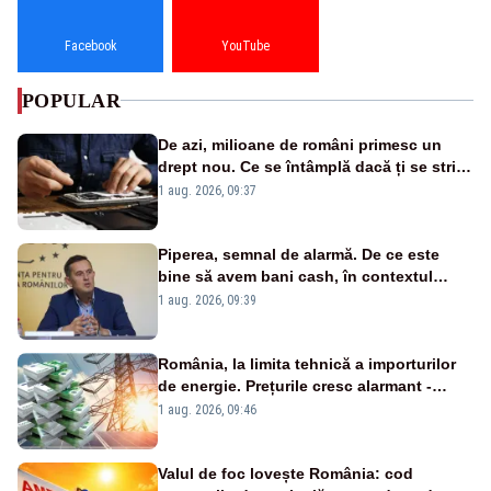
Facebook
YouTube
POPULAR
De azi, milioane de români primesc un
drept nou. Ce se întâmplă dacă ți se strică
un produs
1 aug. 2026, 09:37
Piperea, semnal de alarmă. De ce este
bine să avem bani cash, în contextul
alertei energetice?
1 aug. 2026, 09:39
România, la limita tehnică a importurilor
de energie. Prețurile cresc alarmant -
Analiză Realitatea Plus
1 aug. 2026, 09:46
Valul de foc lovește România: cod