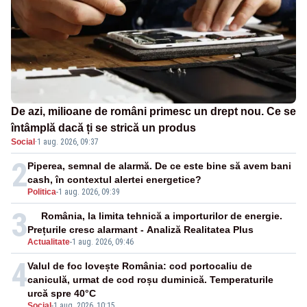
De azi, milioane de români primesc un drept nou. Ce se
întâmplă dacă ți se strică un produs
Social
·
1 aug. 2026, 09:37
2
Piperea, semnal de alarmă. De ce este bine să avem bani
cash, în contextul alertei energetice?
Politica
-
1 aug. 2026, 09:39
3
România, la limita tehnică a importurilor de energie.
Prețurile cresc alarmant - Analiză Realitatea Plus
Actualitate
-
1 aug. 2026, 09:46
4
Valul de foc lovește România: cod portocaliu de
caniculă, urmat de cod roșu duminică. Temperaturile
urcă spre 40°C
Social
-
1 aug. 2026, 10:15