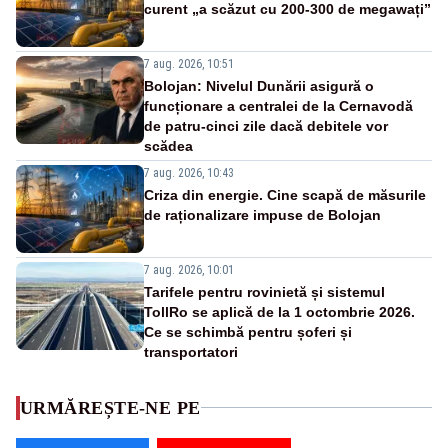
curent „a scăzut cu 200-300 de megawați”
7 aug. 2026, 10:51
Bolojan: Nivelul Dunării asigură o
funcționare a centralei de la Cernavodă
de patru-cinci zile dacă debitele vor
scădea
7 aug. 2026, 10:43
Criza din energie. Cine scapă de măsurile
de raționalizare impuse de Bolojan
7 aug. 2026, 10:01
Tarifele pentru rovinietă și sistemul
TollRo se aplică de la 1 octombrie 2026.
Ce se schimbă pentru șoferi și
transportatori
URMĂREȘTE-NE PE