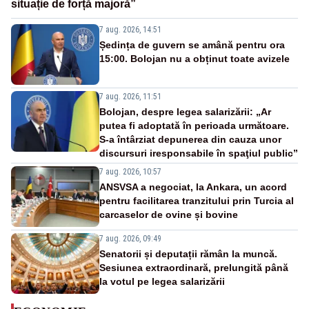
situație de forță majoră”
7 aug. 2026, 14:51
Ședința de guvern se amână pentru ora
15:00. Bolojan nu a obținut toate avizele
7 aug. 2026, 11:51
Bolojan, despre legea salarizării: „Ar
putea fi adoptată în perioada următoare.
S-a întârziat depunerea din cauza unor
discursuri iresponsabile în spaţiul public”
7 aug. 2026, 10:57
ANSVSA a negociat, la Ankara, un acord
pentru facilitarea tranzitului prin Turcia al
carcaselor de ovine și bovine
7 aug. 2026, 09:49
Senatorii și deputații rămân la muncă.
Sesiunea extraordinară, prelungită până
la votul pe legea salarizării