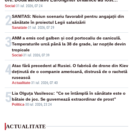
Social
·
31 iul. 2026, 07:24
ridicate de la sol
2
SANITAS: Niciun scenariu favorabil pentru angajații din
sănătate în proiectul Legii salarizării
Sanatate
-
31 iul. 2026, 07:29
3
ANM a emis cod galben și cod portocaliu de caniculă.
Temperaturile urcă până la 38 de grade, iar nopțile devin
tropicale
Social
-
31 iul. 2026, 07:39
4
Atac fără precedent al Rusiei. O fabrică de drone din Kiev
deținută de o companie americană, distrusă de o rachetă
rusească
Actualitate
-
31 iul. 2026, 07:40
5
Lia Olguța Vasilescu: ”Ce se întâmplă în sănătate este o
bătaie de joc. Se guvernează extraordinar de prost”
Politica
-
30 iul. 2026, 23:24
ACTUALITATE