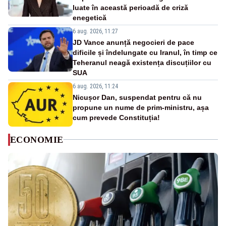
luate în această perioadă de criză
enegetică
6 aug. 2026, 11:27
JD Vance anunță negocieri de pace
dificile și îndelungate cu Iranul, în timp ce
Teheranul neagă existența discuțiilor cu
SUA
6 aug. 2026, 11:24
Nicușor Dan, suspendat pentru că nu
propune un nume de prim-ministru, așa
cum prevede Constituția!
ECONOMIE