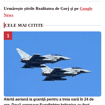
Urmărește știrile Realitatea de Gorj și pe
Google
News
CELE MAI CITITE
1
Alertă aeriană la graniță pentru a treia oară în 24 de
ore. Două aeronave Eurofighter britanice au fost