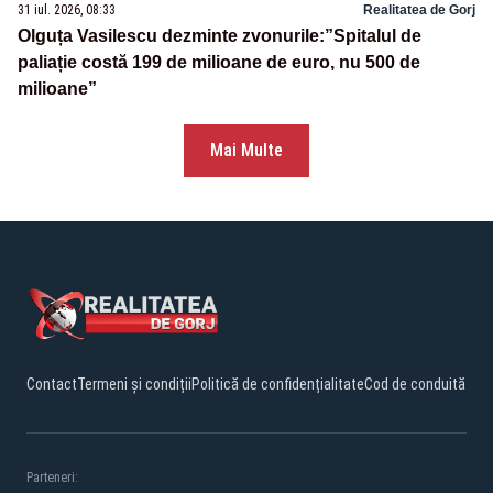
31 iul. 2026, 08:33
Realitatea de Gorj
Olguța Vasilescu dezminte zvonurile:”Spitalul de
paliație costă 199 de milioane de euro, nu 500 de
milioane”
Mai Multe
Contact
Termeni și condiții
Politică de confidențialitate
Cod de conduită
Parteneri: