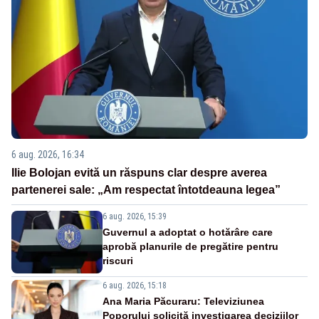
6 aug. 2026, 16:34
Ilie Bolojan evită un răspuns clar despre averea
partenerei sale: „Am respectat întotdeauna legea”
6 aug. 2026, 15:39
Guvernul a adoptat o hotărâre care
aprobă planurile de pregătire pentru
riscuri
6 aug. 2026, 15:18
Ana Maria Păcuraru: Televiziunea
Poporului solicită investigarea deciziilor