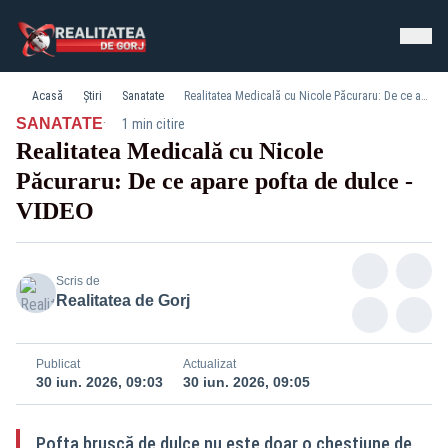
Acasă
Știri
Sanatate
Realitatea Medicală cu Nicole Păcuraru: De ce apare pofta de dulce - VIDEO
·
SANATATE
1 min citire
Realitatea Medicală cu Nicole
Păcuraru: De ce apare pofta de dulce -
VIDEO
Scris de
Realitatea de Gorj
Publicat
Actualizat
30 iun. 2026, 09:03
30 iun. 2026, 09:05
Pofta bruscă de dulce nu este doar o chestiune de