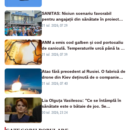
sol
SANITAS: Niciun scenariu favorabil
pentru angajații din sănătate în proiectul
Legii salarizării
31 iul. 2026, 07:29
ANM a emis cod galben și cod portocaliu
de caniculă. Temperaturile urcă până la 38
de grade, iar nopțile devin tropicale
31 iul. 2026, 07:39
Atac fără precedent al Rusiei. O fabrică de
drone din Kiev deținută de o companie
americană, distrusă de o rachetă
31 iul. 2026, 07:40
rusească
Lia Olguța Vasilescu: ”Ce se întâmplă în
sănătate este o bătaie de joc. Se
guvernează extraordinar de prost”
30 iul. 2026, 23:24