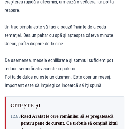
creșterea rapidă a glicemiei, urmează o scădere, iar pofta
reapare.
Un truc simplu este să faci o pauză înainte de a ceda
tentației. Bea un pahar cu apă și așteaptă câteva minute.
Uneori, pofta dispare de la sine.
De asemenea, mesele echilibrate și somnul suficient pot
reduce semnificativ aceste impulsuri.
Pofta de dulce nu este un dușman. Este doar un mesaj.
Important este să înțelegi ce încearcă să îți spună.
CITEȘTE ȘI
Raed Arafat le cere românilor să se pregătească
12:53
pentru pene de curent. Ce trebuie să conțină kitul