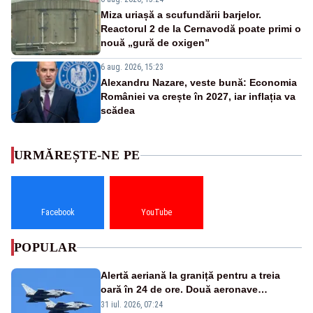
Miza uriașă a scufundării barjelor.
Reactorul 2 de la Cernavodă poate primi o
nouă „gură de oxigen”
6 aug. 2026, 15:23
Alexandru Nazare, veste bună: Economia
României va crește în 2027, iar inflația va
scădea
URMĂREȘTE-NE PE
Facebook
YouTube
POPULAR
Alertă aeriană la graniță pentru a treia
oară în 24 de ore. Două aeronave
Eurofighter britanice au fost ridicate de la
31 iul. 2026, 07:24