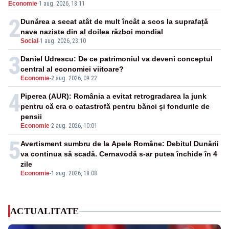
Economie
·
1 aug. 2026, 18:11
energetică
2
Dunărea a secat atât de mult încât a scos la suprafață
nave naziste din al doilea război mondial
Social
-
1 aug. 2026, 23:10
3
Daniel Udrescu: De ce patrimoniul va deveni conceptul
central al economiei viitoare?
Economie
-
2 aug. 2026, 09:22
4
Piperea (AUR): România a evitat retrogradarea la junk
pentru că era o catastrofă pentru bănci și fondurile de
pensii
Economie
-
2 aug. 2026, 10:01
5
Avertisment sumbru de la Apele Române: Debitul Dunării
va continua să scadă. Cernavodă s-ar putea închide în 4
zile
Economie
-
1 aug. 2026, 18:08
ACTUALITATE