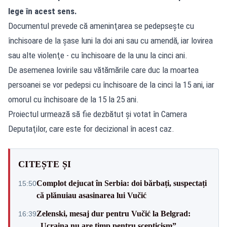
lege în acest sens.
Documentul prevede că ameninţarea se pedepseşte cu
închisoare de la șase luni la doi ani sau cu amendă, iar lovirea
sau alte violenţe - cu închisoare de la unu la cinci ani.
De asemenea lovirile sau vătămările care duc la moartea
persoanei se vor pedepsi cu închisoare de la cinci la 15 ani, iar
omorul cu închisoare de la 15 la 25 ani.
Proiectul urmează să fie dezbătut şi votat în Camera
Deputaţilor, care este for decizional în acest caz.
CITEȘTE ȘI
Complot dejucat în Serbia: doi bărbați, suspectați
15:50
că plănuiau asasinarea lui Vučić
Zelenski, mesaj dur pentru Vučić la Belgrad:
16:39
„Ucraina nu are timp pentru scepticism”