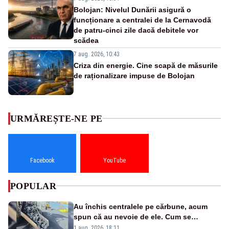
Bolojan: Nivelul Dunării asigură o
funcționare a centralei de la Cernavodă
de patru-cinci zile dacă debitele vor
scădea
7 aug. 2026, 10:43
Criza din energie. Cine scapă de măsurile
de raționalizare impuse de Bolojan
URMĂREȘTE-NE PE
Facebook
YouTube
POPULAR
Au închis centralele pe cărbune, acum
spun că au nevoie de ele. Cum se
pasează vina în plină criză energetică
1 aug. 2026, 18:11