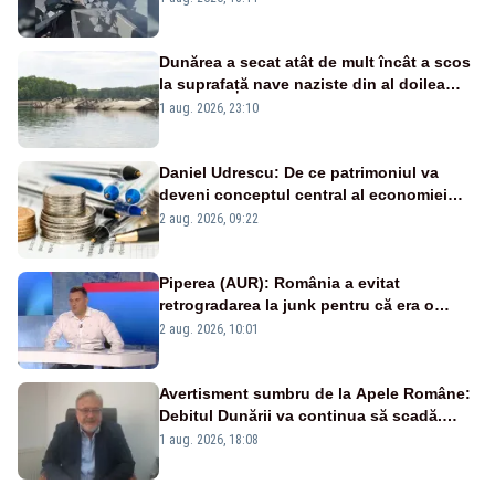
Dunărea a secat atât de mult încât a scos
la suprafață nave naziste din al doilea
război mondial
1 aug. 2026, 23:10
Daniel Udrescu: De ce patrimoniul va
deveni conceptul central al economiei
viitoare?
2 aug. 2026, 09:22
Piperea (AUR): România a evitat
retrogradarea la junk pentru că era o
catastrofă pentru bănci și fondurile de
2 aug. 2026, 10:01
pensii
Avertisment sumbru de la Apele Române:
Debitul Dunării va continua să scadă.
Cernavodă s-ar putea închide în 4 zile
1 aug. 2026, 18:08