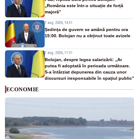
„România este într-o situație de forță
majoră”
7 aug. 2026, 14:51
Ședința de guvern se amână pentru ora
15:00. Bolojan nu a obținut toate avizele
7 aug. 2026, 11:51
Bolojan, despre legea salarizării: „Ar
putea fi adoptată în perioada următoare.
S-a întârziat depunerea din cauza unor
discursuri iresponsabile în spaţiul public”
ECONOMIE