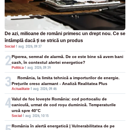
De azi, milioane de români primesc un drept nou. Ce se
întâmplă dacă ți se strică un produs
Social
·
1 aug. 2026, 09:37
2
Piperea, semnal de alarmă. De ce este bine să avem bani
cash, în contextul alertei energetice?
Politica
-
1 aug. 2026, 09:39
3
România, la limita tehnică a importurilor de energie.
Prețurile cresc alarmant - Analiză Realitatea Plus
Actualitate
-
1 aug. 2026, 09:46
4
Valul de foc lovește România: cod portocaliu de
caniculă, urmat de cod roșu duminică. Temperaturile
urcă spre 40°C
Social
-
1 aug. 2026, 10:15
5
România în alertă energetică | Vulnerabilitatea de pe