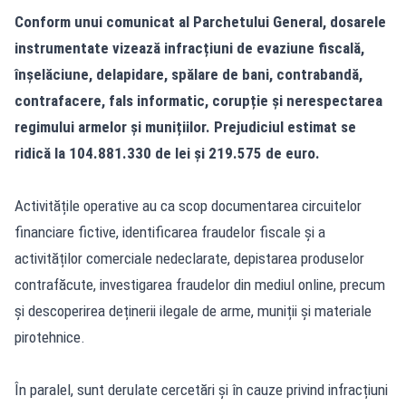
Conform unui comunicat al Parchetului General, dosarele
instrumentate vizează infracțiuni de evaziune fiscală,
înșelăciune, delapidare, spălare de bani, contrabandă,
contrafacere, fals informatic, corupție și nerespectarea
regimului armelor și munițiilor. Prejudiciul estimat se
ridică la 104.881.330 de lei și 219.575 de euro.
Activitățile operative au ca scop documentarea circuitelor
financiare fictive, identificarea fraudelor fiscale și a
activităților comerciale nedeclarate, depistarea produselor
contrafăcute, investigarea fraudelor din mediul online, precum
și descoperirea deținerii ilegale de arme, muniții și materiale
pirotehnice.
În paralel, sunt derulate cercetări și în cauze privind infracțiuni