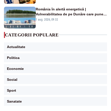
România în alertă energetică |
Vulnerabilitatea de pe Dunăre care pune
în pericol Centrala Cernavodă era
1 aug. 2026, 09:32
cunoscută de pe vremea lui Ceaușescu
CATEGORII POPULARE
Actualitate
Politica
Economie
Social
Sport
Sanatate