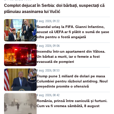
Complot dejucat în Serbia: doi bărbați, suspectați că
plănuiau asasinarea lui Vučić
8 aug. 2026, 09:22
Scandal uriaș la FIFA. Gianni Infantino,
acuzat că UEFA ar fi plătit o sumă de șase
cifre pentru o fostă angajată
8 aug. 2026, 09:06
Incendiu într-un apartament din Vâlcea.
Un bărbat a murit, iar o femeie a fost
evacuată de pompieri
8 aug. 2026, 08:53
Trump pune 1 miliard de dolari pe masa
Columbiei pentru războiul antidrog. Noul
președinte promite o ofensivă
8 aug. 2026, 08:42
România, prinsă între caniculă și furtuni.
Cum va fi vremea sâmbătă, 8 august