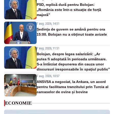
PSD, replică dură pentru Bolojan:
„România este într-o situație de forță
majoră”
7 aug. 2026, 14:51
Ședința de guvern se amână pentru ora
15:00. Bolojan nu a obținut toate avizele
7 aug. 2026, 11:51
Bolojan, despre legea salarizării: „Ar
putea fi adoptată în perioada următoare.
S-a întârziat depunerea din cauza unor
discursuri iresponsabile în spaţiul public”
7 aug. 2026, 10:57
ANSVSA a negociat, la Ankara, un acord
pentru facilitarea tranzitului prin Turcia al
carcaselor de ovine și bovine
ECONOMIE