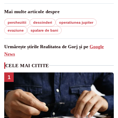
Mai multe articole despre
perchezitii
descinderi
operatiunea jupiter
evaziune
spalare de bani
Urmărește știrile Realitatea de Gorj și pe
Google
News
CELE MAI CITITE
1