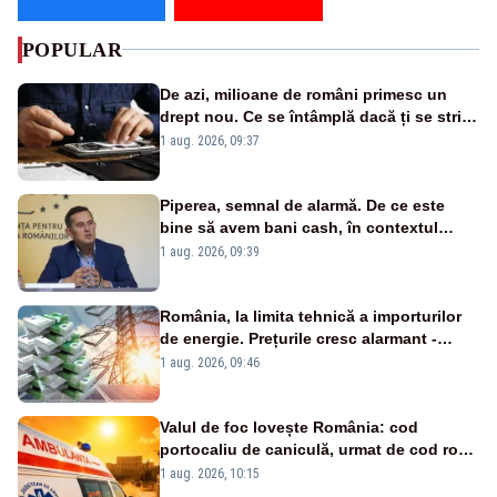
POPULAR
De azi, milioane de români primesc un
drept nou. Ce se întâmplă dacă ți se strică
un produs
1 aug. 2026, 09:37
Piperea, semnal de alarmă. De ce este
bine să avem bani cash, în contextul
alertei energetice?
1 aug. 2026, 09:39
România, la limita tehnică a importurilor
de energie. Prețurile cresc alarmant -
Analiză Realitatea Plus
1 aug. 2026, 09:46
Valul de foc lovește România: cod
portocaliu de caniculă, urmat de cod roșu
duminică. Temperaturile urcă spre 40°C
1 aug. 2026, 10:15