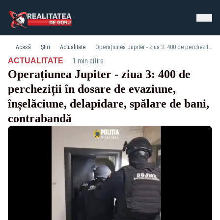
Acasă
Știri
Actualitate
Operațiunea Jupiter - ziua 3: 400 de percheziții în dosare de evaziune, înșelăciune, delapidare, spălare de bani, contrabandă
·
ACTUALITATE
1 min citire
Operațiunea Jupiter - ziua 3: 400 de
percheziții în dosare de evaziune,
înșelăciune, delapidare, spălare de bani,
contrabandă