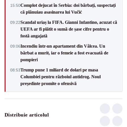
Complot dejucat în Serbia: doi bărbați, suspectați
15:50
că plănuiau asasinarea lui Vučić
Scandal uriaș la FIFA. Gianni Infantino, acuzat că
09:22
UEFA ar fi plătit o sumă de șase cifre pentru o
fostă angajată
Incendiu într-un apartament din Vâlcea. Un
09:06
bărbat a murit, iar o femeie a fost evacuată de
pompieri
Trump pune 1 miliard de dolari pe masa
08:53
Columbiei pentru războiul antidrog. Noul
președinte promite o ofensivă
Distribuie articolul