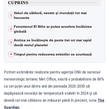
CUPRINS
Valuri de căldură, secete și inundații tot mai
1
frecvente
Fenomenul El Niño ar putea accelera încălzirea
2
globală
Arctica se încălzește de peste trei ori mai rapid
3
decât restul planetei
Timpul pentru reducerea emisiilor se scurtează
4
Potrivit estimărilor realizate pentru agenția ONU de serviciul
meteorologic britanic Met Office, există o probabilitate de 86%
ca cel puțin unul dintre anii din perioada 2026-2030 să
depășească recordul de temperatură stabilit în 2024 și să
devină cel mai călduros an măsurat până în prezent, scrie
The
Guardian.