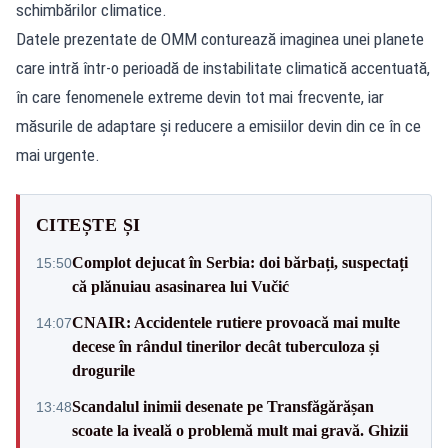
schimbărilor climatice.
Datele prezentate de OMM conturează imaginea unei planete
care intră într-o perioadă de instabilitate climatică accentuată,
în care fenomenele extreme devin tot mai frecvente, iar
măsurile de adaptare și reducere a emisiilor devin din ce în ce
mai urgente.
CITEȘTE ȘI
Complot dejucat în Serbia: doi bărbați, suspectați
15:50
că plănuiau asasinarea lui Vučić
CNAIR: Accidentele rutiere provoacă mai multe
14:07
decese în rândul tinerilor decât tuberculoza și
drogurile
Scandalul inimii desenate pe Transfăgărășan
13:48
scoate la iveală o problemă mult mai gravă. Ghizii