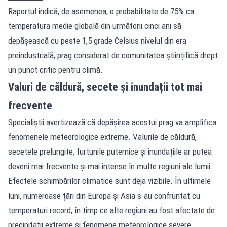
Raportul indică, de asemenea, o probabilitate de 75% ca
temperatura medie globală din următorii cinci ani să
depășească cu peste 1,5 grade Celsius nivelul din era
preindustrială, prag considerat de comunitatea științifică drept
un punct critic pentru climă.
Valuri de căldură, secete și inundații tot mai
frecvente
Specialiștii avertizează că depășirea acestui prag va amplifica
fenomenele meteorologice extreme. Valurile de căldură,
secetele prelungite, furtunile puternice și inundațiile ar putea
deveni mai frecvente și mai intense în multe regiuni ale lumii.
Efectele schimbărilor climatice sunt deja vizibile. În ultimele
luni, numeroase țări din Europa și Asia s-au confruntat cu
temperaturi record, în timp ce alte regiuni au fost afectate de
precipitații extreme și fenomene meteorologice severe.