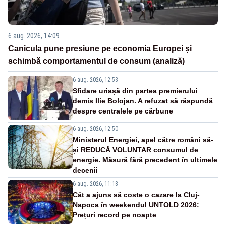
6 aug. 2026, 14:09
Canicula pune presiune pe economia Europei și
schimbă comportamentul de consum (analiză)
6 aug. 2026, 12:53
Sfidare uriașă din partea premierului
demis Ilie Bolojan. A refuzat să răspundă
despre centralele pe cărbune
6 aug. 2026, 12:50
Ministerul Energiei, apel către români să-
și REDUCĂ VOLUNTAR consumul de
energie. Măsură fără precedent în ultimele
decenii
6 aug. 2026, 11:18
Cât a ajuns să coste o cazare la Cluj-
Napoca în weekendul UNTOLD 2026:
Prețuri record pe noapte