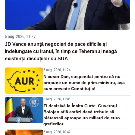
6 aug. 2026, 11:27
JD Vance anunță negocieri de pace dificile și
îndelungate cu Iranul, în timp ce Teheranul neagă
existența discuțiilor cu SUA
6 aug. 2026, 11:24
Nicușor Dan, suspendat pentru că nu
propune un nume de prim-ministru, așa
cum prevede Constituția!
6 aug. 2026, 11:05
Zi decisivă la Înalta Curte. Guvernul
Bolojan află astăzi dacă trebuie să
plătească aproape un miliard de euro
grefierilor
6 aug. 2026, 10:47