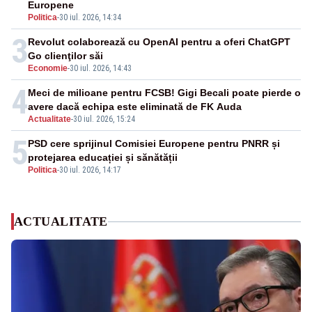
Europene
Politica
-
30 iul. 2026, 14:34
3
Revolut colaborează cu OpenAI pentru a oferi ChatGPT
Go clienţilor săi
Economie
-
30 iul. 2026, 14:43
4
Meci de milioane pentru FCSB! Gigi Becali poate pierde o
avere dacă echipa este eliminată de FK Auda
Actualitate
-
30 iul. 2026, 15:24
5
PSD cere sprijinul Comisiei Europene pentru PNRR și
protejarea educației și sănătății
Politica
-
30 iul. 2026, 14:17
ACTUALITATE