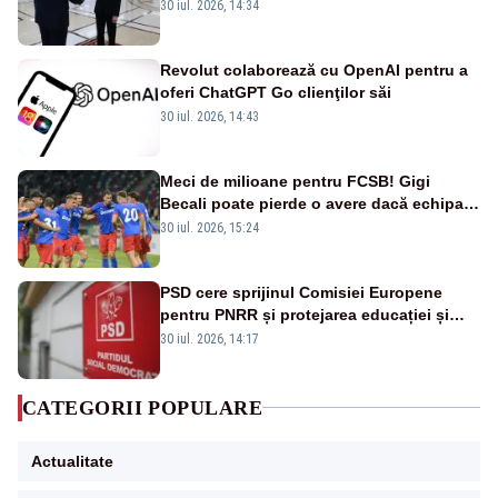
Moldova la nivelul Uniunii Europene
30 iul. 2026, 14:34
Revolut colaborează cu OpenAI pentru a
oferi ChatGPT Go clienţilor săi
30 iul. 2026, 14:43
Meci de milioane pentru FCSB! Gigi
Becali poate pierde o avere dacă echipa
este eliminată de FK Auda
30 iul. 2026, 15:24
PSD cere sprijinul Comisiei Europene
pentru PNRR și protejarea educației și
sănătății
30 iul. 2026, 14:17
CATEGORII POPULARE
Actualitate