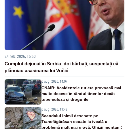
24 feb. 2026, 15:50
Complot dejucat în Serbia: doi bărbați, suspectați că
plănuiau asasinarea lui Vučić
6 aug. 2026, 14:07
CNAIR: Accidentele rutiere provoacă mai
multe decese în rândul tinerilor decât
tuberculoza și drogurile
6 aug. 2026, 13:48
Scandalul inimii desenate pe
Transfăgărășan scoate la iveală o
problemă mult mai gravă. Ghizii montani: