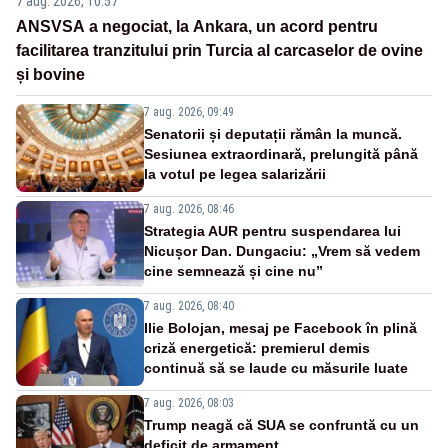
7 aug. 2026, 10:57
ANSVSA a negociat, la Ankara, un acord pentru
facilitarea tranzitului prin Turcia al carcaselor de ovine
și bovine
7 aug. 2026, 09:49
Senatorii și deputații rămân la muncă.
Sesiunea extraordinară, prelungită până
la votul pe legea salarizării
7 aug. 2026, 08:46
Strategia AUR pentru suspendarea lui
Nicușor Dan. Dungaciu: „Vrem să vedem
cine semnează și cine nu”
7 aug. 2026, 08:40
Ilie Bolojan, mesaj pe Facebook în plină
criză energetică: premierul demis
continuă să se laude cu măsurile luate
7 aug. 2026, 08:03
Trump neagă că SUA se confruntă cu un
deficit de armament