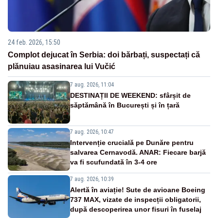
24 feb. 2026, 15:50
Complot dejucat în Serbia: doi bărbați, suspectați că
plănuiau asasinarea lui Vučić
7 aug. 2026, 11:04
DESTINAȚII DE WEEKEND: sfârșit de
săptămână în București și în țară
7 aug. 2026, 10:47
Intervenție crucială pe Dunăre pentru
salvarea Cernavodă. ANAR: Fiecare barjă
va fi scufundată în 3-4 ore
7 aug. 2026, 10:39
Alertă în aviație! Sute de avioane Boeing
737 MAX, vizate de inspecții obligatorii,
după descoperirea unor fisuri în fuselaj