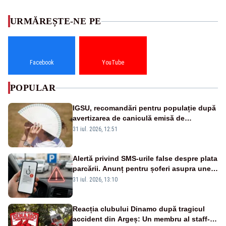
URMĂREȘTE-NE PE
Facebook
YouTube
POPULAR
IGSU, recomandări pentru populație după
avertizarea de caniculă emisă de
meteorologi
31 iul. 2026, 12:51
Alertă privind SMS-urile false despre plata
parcării. Anunț pentru șoferi asupra unei
noi metode de fraudă online
31 iul. 2026, 13:10
Reacția clubului Dinamo după tragicul
accident din Argeș: Un membru al staff-