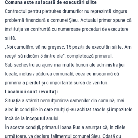
Comuna este sufocată de executări silite
Contractul pentru pietruirea drumurilor nu reprezintă singura
problemă financiară a comunei Șieu. Actualul primar spune că
instituția se confruntă cu numeroase proceduri de executare
silită.
„Noi cumulăm, să nu greșesc, 15 poziții de executări silite. Am
reușit să ridicăm 5 dintre ele”, completează primarul.
Sub sechestru au ajuns mai multe bunuri ale administrației
locale, inclusiv pădurea comunală, ceea ce înseamnă că
primăria a pierdut și o importantă sursă de venituri.
Localnicii sunt revoltați
Situația a stârnit nemulțumirea oamenilor din comună, mai
ales în condițiile în care mulți și-au achitat taxele și impozitele
încă de la începutul anului.
În aceste condiții, primarul Ioana Rus a anunțat că, în zilele
următoare, va declara falimentul comunei Șieu. Odată cu