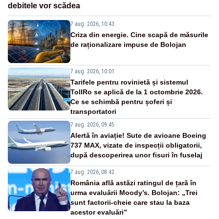
debitele vor scădea
7 aug. 2026, 10:43
Criza din energie. Cine scapă de măsurile
de raționalizare impuse de Bolojan
7 aug. 2026, 10:01
Tarifele pentru rovinietă și sistemul
TollRo se aplică de la 1 octombrie 2026.
Ce se schimbă pentru șoferi și
transportatori
7 aug. 2026, 09:45
Alertă în aviație! Sute de avioane Boeing
737 MAX, vizate de inspecții obligatorii,
după descoperirea unor fisuri în fuselaj
7 aug. 2026, 08:42
România află astăzi ratingul de țară în
urma evaluării Moody’s. Bolojan: „Trei
sunt factorii-cheie care stau la baza
acestor evaluări”