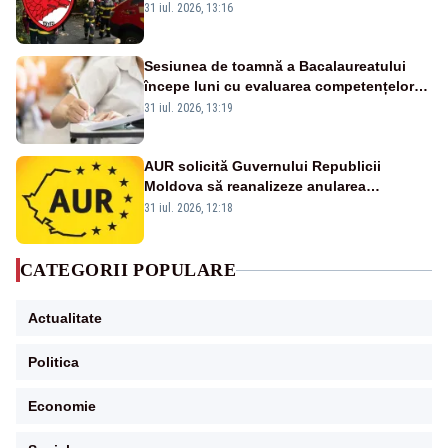
ului medical a murit, antrenorul Adrian
31 iul. 2026, 13:16
Ropotan este în spital
Sesiunea de toamnă a Bacalaureatului
începe luni cu evaluarea competențelor
orale la Limba română
31 iul. 2026, 13:19
AUR solicită Guvernului Republicii
Moldova să reanalizeze anularea
concertului de Ziua Limbii Române
31 iul. 2026, 12:18
CATEGORII POPULARE
Actualitate
Politica
Economie