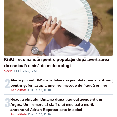
IGSU, recomandări pentru populație după avertizarea
de caniculă emisă de meteorologi
Social
·
31 iul. 2026, 12:51
2
Alertă privind SMS-urile false despre plata parcării. Anunț
pentru șoferi asupra unei noi metode de fraudă online
Actualitate
-
31 iul. 2026, 13:10
3
Reacția clubului Dinamo după tragicul accident din
Argeș: Un membru al staff-ului medical a murit,
antrenorul Adrian Ropotan este în spital
Actualitate
-
31 iul. 2026, 13:16