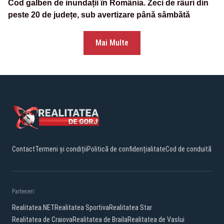
Cod galben de inundații în România. Zeci de râuri din
peste 20 de județe, sub avertizare până sâmbătă
Mai Multe
Contact
Termeni și condiții
Politică de confidențialitate
Cod de conduită
Parteneri:
Realitatea.NET
Realitatea Sportiva
Realitatea Star
Realitatea de Craiova
Realitatea de Braila
Realitatea de Vaslui