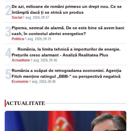
2
De azi, milioane de români primesc un drept nou. Ce se
întâmplă dacă ți se strică un produs
Social
-
1 aug. 2026, 09:37
3
Piperea, semnal de alarmă. De ce este bine să avem bani
cash, în contextul alertei energetice?
Politica
-
1 aug. 2026, 09:39
4
România, la limita tehnică a importurilor de energie.
Prețurile cresc alarmant - Analiză Realitatea Plus
Actualitate
-
1 aug. 2026, 09:46
5
România a scăpat de retrogradarea economiei. Agenția
Fitch menține ratingul „BBB-” cu perspectivă negativă
Economie
-
1 aug. 2026, 06:48
ACTUALITATE