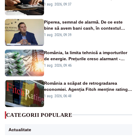
un produs
1 aug. 2026, 09:37
Piperea, semnal de alarmă. De ce este
bine să avem bani cash, în contextul
alertei energetice?
1 aug. 2026, 09:39
România, la limita tehnică a importurilor
de energie. Prețurile cresc alarmant -
Analiză Realitatea Plus
1 aug. 2026, 09:46
România a scăpat de retrogradarea
economiei. Agenția Fitch menține ratingul
„BBB-” cu perspectivă negativă
1 aug. 2026, 06:48
CATEGORII POPULARE
Actualitate