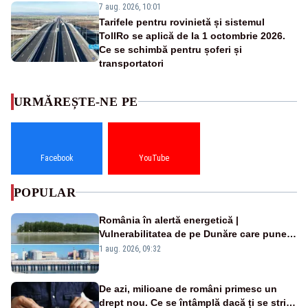
7 aug. 2026, 10:01
Tarifele pentru rovinietă și sistemul
TollRo se aplică de la 1 octombrie 2026.
Ce se schimbă pentru șoferi și
transportatori
URMĂREȘTE-NE PE
Facebook
YouTube
POPULAR
România în alertă energetică |
Vulnerabilitatea de pe Dunăre care pune
în pericol Centrala Cernavodă era
1 aug. 2026, 09:32
cunoscută de pe vremea lui Ceaușescu
De azi, milioane de români primesc un
drept nou. Ce se întâmplă dacă ți se strică