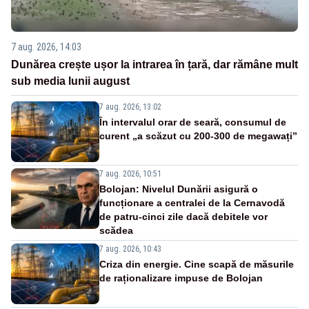
7 aug. 2026, 14:03
Dunărea crește ușor la intrarea în țară, dar rămâne mult
sub media lunii august
7 aug. 2026, 13:02
În intervalul orar de seară, consumul de
curent „a scăzut cu 200-300 de megawați”
7 aug. 2026, 10:51
Bolojan: Nivelul Dunării asigură o
funcționare a centralei de la Cernavodă
de patru-cinci zile dacă debitele vor
scădea
7 aug. 2026, 10:43
Criza din energie. Cine scapă de măsurile
de raționalizare impuse de Bolojan