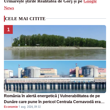
Urmărește știrile Realitatea de Gorj și pe
Google
News
CELE MAI CITITE
1
România în alertă energetică | Vulnerabilitatea de pe
Dunăre care pune în pericol Centrala Cernavodă era
Economie
·
1 aug. 2026, 09:32
cunoscută de pe vremea lui Ceaușescu