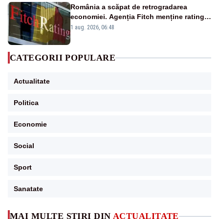
România a scăpat de retrogradarea
economiei. Agenția Fitch menține ratingul
„BBB-” cu perspectivă negativă
1 aug. 2026, 06:48
CATEGORII POPULARE
Actualitate
Politica
Economie
Social
Sport
Sanatate
MAI MULTE ȘTIRI DIN
ACTUALITATE