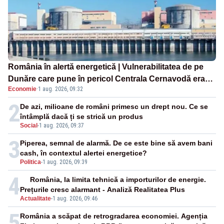
România în alertă energetică | Vulnerabilitatea de pe
Dunăre care pune în pericol Centrala Cernavodă era
Economie
·
1 aug. 2026, 09:32
cunoscută de pe vremea lui Ceaușescu
2
De azi, milioane de români primesc un drept nou. Ce se
întâmplă dacă ți se strică un produs
Social
-
1 aug. 2026, 09:37
3
Piperea, semnal de alarmă. De ce este bine să avem bani
cash, în contextul alertei energetice?
Politica
-
1 aug. 2026, 09:39
4
România, la limita tehnică a importurilor de energie.
Prețurile cresc alarmant - Analiză Realitatea Plus
Actualitate
-
1 aug. 2026, 09:46
5
România a scăpat de retrogradarea economiei. Agenția