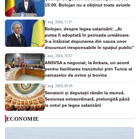
15:00. Bolojan nu a obținut toate avizele
7 aug. 2026, 11:51
Bolojan, despre legea salarizării: „Ar
putea fi adoptată în perioada următoare.
S-a întârziat depunerea din cauza unor
discursuri iresponsabile în spaţiul public”
7 aug. 2026, 10:57
ANSVSA a negociat, la Ankara, un acord
pentru facilitarea tranzitului prin Turcia al
carcaselor de ovine și bovine
7 aug. 2026, 09:49
Senatorii și deputații rămân la muncă.
Sesiunea extraordinară, prelungită până
la votul pe legea salarizării
ECONOMIE