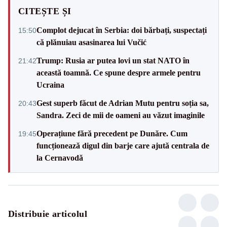
CITEȘTE ȘI
Complot dejucat în Serbia: doi bărbați, suspectați
15:50
că plănuiau asasinarea lui Vučić
Trump: Rusia ar putea lovi un stat NATO în
21:42
această toamnă. Ce spune despre armele pentru
Ucraina
Gest superb făcut de Adrian Mutu pentru soția sa,
20:43
Sandra. Zeci de mii de oameni au văzut imaginile
Operațiune fără precedent pe Dunăre. Cum
19:45
funcționează digul din barje care ajută centrala de
la Cernavodă
Distribuie articolul