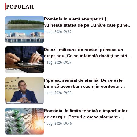
POPULAR
România în alertă energetică |
Vulnerabilitatea de pe Dunăre care pune
în pericol Centrala Cernavodă era
1 aug. 2026, 09:32
cunoscută de pe vremea lui Ceaușescu
De azi, milioane de români primesc un
drept nou. Ce se întâmplă dacă ți se strică
un produs
1 aug. 2026, 09:37
Piperea, semnal de alarmă. De ce este
bine să avem bani cash, în contextul
alertei energetice?
1 aug. 2026, 09:39
România, la limita tehnică a importurilor
de energie. Prețurile cresc alarmant -
Analiză Realitatea Plus
1 aug. 2026, 09:46