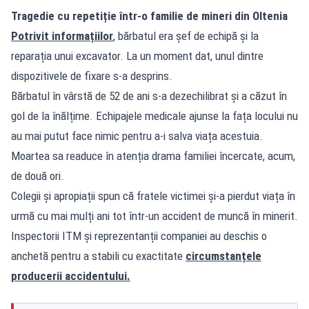
Tragedie cu repetiție într-o familie de mineri din Oltenia
Potrivit informațiilor
, bărbatul era șef de echipă și la
reparația unui excavator. La un moment dat, unul dintre
dispozitivele de fixare s-a desprins.
Bărbatul în vârstă de 52 de ani s-a dezechilibrat și a căzut în
gol de la înălțime. Echipajele medicale ajunse la fața locului nu
au mai putut face nimic pentru a-i salva viața acestuia.
Moartea sa readuce în atenția drama familiei încercate, acum,
de două ori.
Colegii și apropiații spun că fratele victimei și-a pierdut viața în
urmă cu mai mulți ani tot într-un accident de muncă în minerit.
Inspectorii ITM și reprezentanții companiei au deschis o
anchetă pentru a stabili cu exactitate
circumstanțele
producerii accidentului.