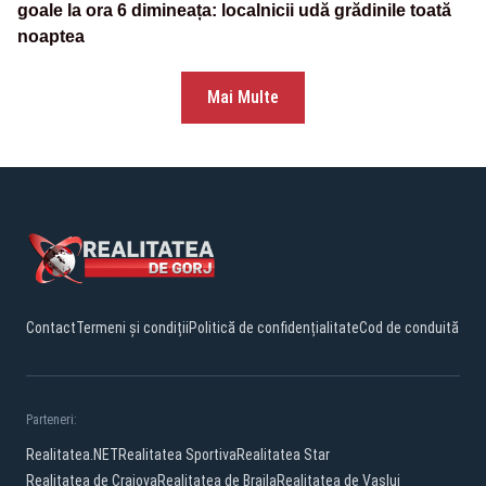
goale la ora 6 dimineața: localnicii udă grădinile toată
noaptea
Mai Multe
Contact
Termeni și condiții
Politică de confidențialitate
Cod de conduită
Parteneri:
Realitatea.NET
Realitatea Sportiva
Realitatea Star
Realitatea de Craiova
Realitatea de Braila
Realitatea de Vaslui