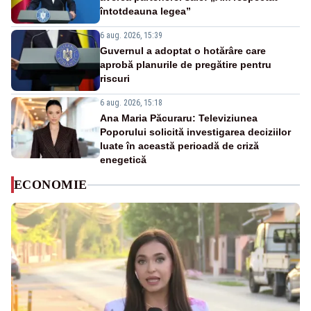
întotdeauna legea”
6 aug. 2026, 15:39
Guvernul a adoptat o hotărâre care
aprobă planurile de pregătire pentru
riscuri
6 aug. 2026, 15:18
Ana Maria Păcuraru: Televiziunea
Poporului solicită investigarea deciziilor
luate în această perioadă de criză
enegetică
ECONOMIE