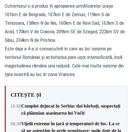
Cutremurul s-a produs în apropierea următoarelor oraşe:
101km E de Belgrade, 107km E de Zemun, 119km S de
Timisoara, 158km N de Nis, 160km E de Novi Sad, 163km S de
Arad, 170km V de Craiova, 209km SE de Szeged, 222km SV de
Sibiu, 234km N de Pristina.
Este deja a 4-a zi consecutivă în care au loc seisme pe
teritoriul României și activitatea pare ușor intensificată, însă
magnitudinea rămâne una redusă. Cele mai multe seisme din
țara noastră au loc în zona Vrancea.
CITEȘTE ȘI
Complot dejucat în Serbia: doi bărbați, suspectați
15:50
că plănuiau asasinarea lui Vučić
Vijelii extreme în țară și temperaturi de foc. La ce
08:38
să ne așteptăm în orele următoare: noile date de la