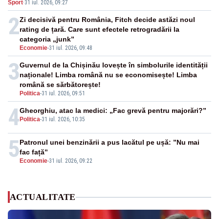
Sport
·
31 iul. 2026, 09:27
2
Zi decisivă pentru România, Fitch decide astăzi noul
rating de țară. Care sunt efectele retrogradării la
categoria „junk”
Economie
-
31 iul. 2026, 09:48
3
Guvernul de la Chișinău lovește în simbolurile identității
naționale! Limba română nu se economisește! Limba
română se sărbătorește!
Politica
-
31 iul. 2026, 09:51
4
Gheorghiu, atac la medici: „Fac grevă pentru majorări?”
Politica
-
31 iul. 2026, 10:35
5
Patronul unei benzinării a pus lacătul pe ușă: ”Nu mai
fac față”
Economie
-
31 iul. 2026, 09:22
ACTUALITATE