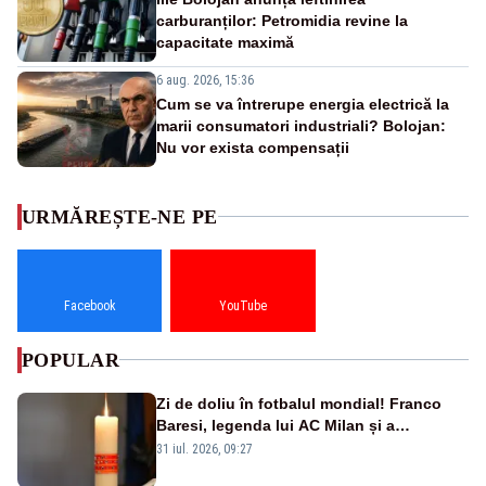
carburanților: Petromidia revine la
capacitate maximă
6 aug. 2026, 15:36
Cum se va întrerupe energia electrică la
marii consumatori industriali? Bolojan:
Nu vor exista compensații
URMĂREȘTE-NE PE
Facebook
YouTube
POPULAR
Zi de doliu în fotbalul mondial! Franco
Baresi, legenda lui AC Milan și a
naționalei Italiei, a murit
31 iul. 2026, 09:27