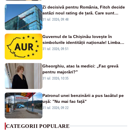
Zi decisivă pentru România, Fitch decide
astăzi noul rating de țară. Care sunt
efectele retrogradării la categoria „junk”
31 iul. 2026, 09:48
Guvernul de la Chișinău lovește în
simbolurile identității naționale! Limba
română nu se economisește! Limba
31 iul. 2026, 09:51
română se sărbătorește!
Gheorghiu, atac la medici: „Fac grevă
pentru majorări?”
31 iul. 2026, 10:35
Patronul unei benzinării a pus lacătul pe
ușă: ”Nu mai fac față”
31 iul. 2026, 09:22
CATEGORII POPULARE