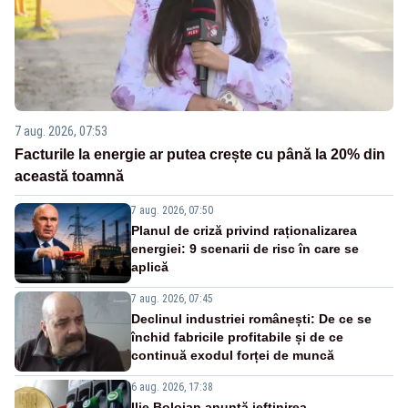
7 aug. 2026, 07:53
Facturile la energie ar putea crește cu până la 20% din
această toamnă
7 aug. 2026, 07:50
Planul de criză privind raționalizarea
energiei: 9 scenarii de risc în care se
aplică
7 aug. 2026, 07:45
Declinul industriei românești: De ce se
închid fabricile profitabile și de ce
continuă exodul forței de muncă
6 aug. 2026, 17:38
Ilie Bolojan anunță ieftinirea