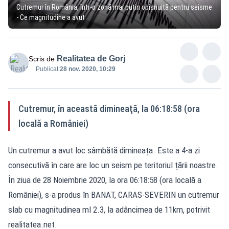
Cutremur în România, într-o zonă mai puțin obișnuită pentru seisme
- Ce magnitudine a avut
Realitatea de Gorj
Scris de
Publicat:
28 nov. 2020, 10:29
Cutremur, în această dimineaţă, la 06:18:58 (ora
locală a României)
Un cutremur a avut loc sâmbătă dimineața. Este a 4-a zi
consecutivă în care are loc un seism pe teritoriul țării noastre.
În ziua de 28 Noiembrie 2020, la ora 06:18:58 (ora locală a
României), s-a produs în BANAT, CARAS-SEVERIN un cutremur
slab cu magnitudinea ml 2.3, la adâncimea de 11km, potrivit
realitatea.net.