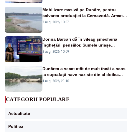
Mobilizare masivă pe Dunăre, pentru
salvarea producției la Cernavodă. Armata
va detona o stâncă și va devia apa
2 aug. 2026, 10:07
fluviului - IMAGINI AERIENE
Dorina Barcari dă în vileag șmecheria
înghețării pensiilor. Sumele uriașe
pierdute de fiecare român
2 aug. 2026, 10:09
Dunărea a secat atât de mult încât a scos
la suprafață nave naziste din al doilea
război mondial
1 aug. 2026, 23:10
CATEGORII POPULARE
Actualitate
Politica