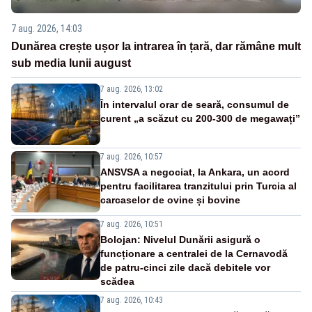
7 aug. 2026, 14:03
Dunărea crește ușor la intrarea în țară, dar rămâne mult
sub media lunii august
7 aug. 2026, 13:02
În intervalul orar de seară, consumul de
curent „a scăzut cu 200-300 de megawați”
7 aug. 2026, 10:57
ANSVSA a negociat, la Ankara, un acord
pentru facilitarea tranzitului prin Turcia al
carcaselor de ovine și bovine
7 aug. 2026, 10:51
Bolojan: Nivelul Dunării asigură o
funcționare a centralei de la Cernavodă
de patru-cinci zile dacă debitele vor
scădea
7 aug. 2026, 10:43