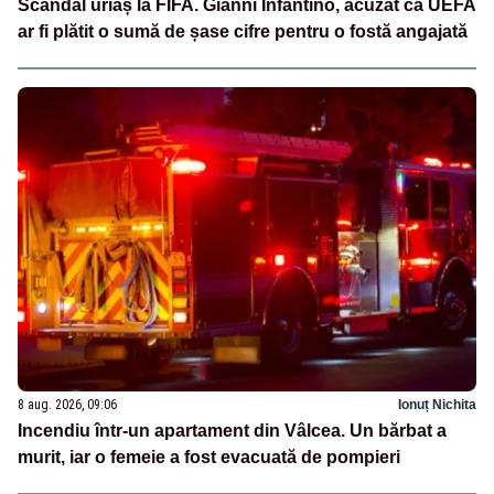
Scandal uriaș la FIFA. Gianni Infantino, acuzat că UEFA
ar fi plătit o sumă de șase cifre pentru o fostă angajată
8 aug. 2026, 09:06
Ionuț Nichita
Incendiu într-un apartament din Vâlcea. Un bărbat a
murit, iar o femeie a fost evacuată de pompieri