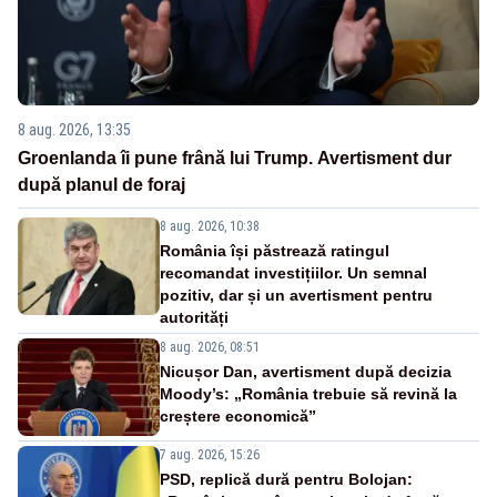
8 aug. 2026, 13:35
Groenlanda îi pune frână lui Trump. Avertisment dur
după planul de foraj
8 aug. 2026, 10:38
România își păstrează ratingul
recomandat investițiilor. Un semnal
pozitiv, dar și un avertisment pentru
autorități
8 aug. 2026, 08:51
Nicușor Dan, avertisment după decizia
Moody’s: „România trebuie să revină la
creștere economică”
7 aug. 2026, 15:26
PSD, replică dură pentru Bolojan: