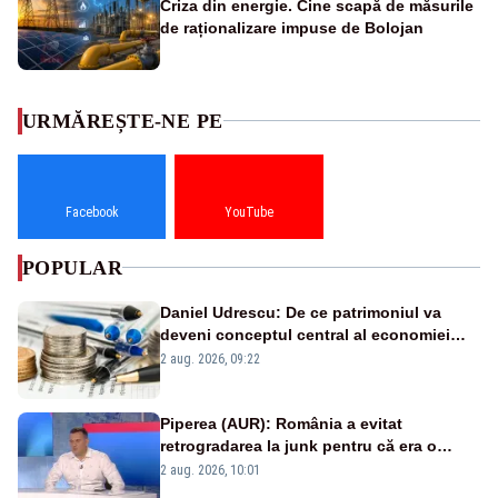
Criza din energie. Cine scapă de măsurile
de raționalizare impuse de Bolojan
URMĂREȘTE-NE PE
Facebook
YouTube
POPULAR
Daniel Udrescu: De ce patrimoniul va
deveni conceptul central al economiei
viitoare?
2 aug. 2026, 09:22
Piperea (AUR): România a evitat
retrogradarea la junk pentru că era o
catastrofă pentru bănci și fondurile de
2 aug. 2026, 10:01
pensii