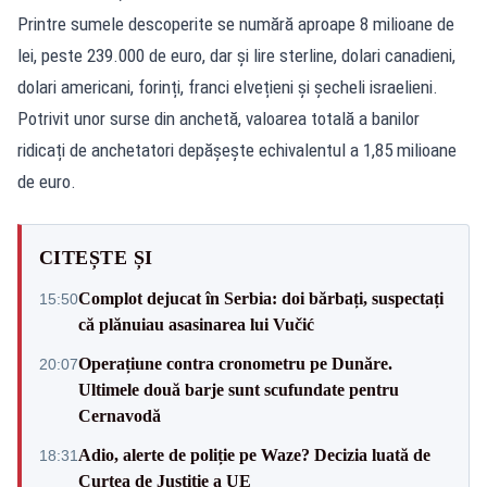
Printre sumele descoperite se numără aproape 8 milioane de
lei, peste 239.000 de euro, dar și lire sterline, dolari canadieni,
dolari americani, forinți, franci elvețieni și șecheli israelieni.
Potrivit unor surse din anchetă, valoarea totală a banilor
ridicați de anchetatori depășește echivalentul a 1,85 milioane
de euro.
CITEȘTE ȘI
Complot dejucat în Serbia: doi bărbați, suspectați
15:50
că plănuiau asasinarea lui Vučić
Operațiune contra cronometru pe Dunăre.
20:07
Ultimele două barje sunt scufundate pentru
Cernavodă
Adio, alerte de poliție pe Waze? Decizia luată de
18:31
Curtea de Justiție a UE