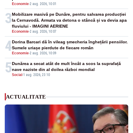
Economie
-
2 aug. 2026, 10:01
3
Mobilizare masivă pe Dunăre, pentru salvarea producției
la Cernavodă. Armata va detona o stâncă și va devia apa
fluviului - IMAGINI AERIENE
Economie
-
2 aug. 2026, 10:07
4
Dorina Barcari dă în vileag șmecheria înghețării pensiilor.
Sumele uriașe pierdute de fiecare român
Economie
-
2 aug. 2026, 10:09
5
Dunărea a secat atât de mult încât a scos la suprafață
nave naziste din al doilea război mondial
Social
-
1 aug. 2026, 23:10
ACTUALITATE