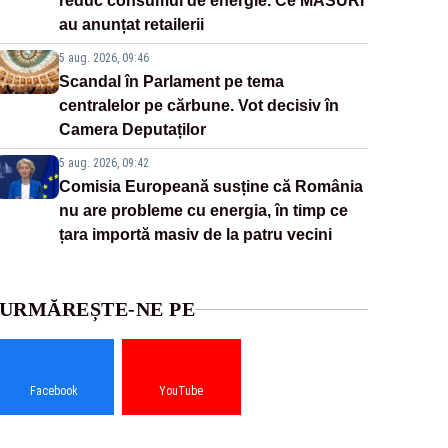
reduc consumul de energie. Ce MĂSURI
au anunțat retailerii
5 aug. 2026, 09:46
Scandal în Parlament pe tema
centralelor pe cărbune. Vot decisiv în
Camera Deputaților
5 aug. 2026, 09:42
Comisia Europeană susține că România
nu are probleme cu energia, în timp ce
țara importă masiv de la patru vecini
URMĂREȘTE-NE PE
Facebook
YouTube