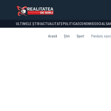
ULTIMELE ȘTIRI
ACTUALITATE
POLITICA
ECONOMIE
SOCIAL
SA
Acasă
Știri
Sport
Pandurii, eșec 