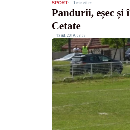
·
SPORT
1 min citire
Pandurii, eșec și 
Cetate
12 iul. 2019, 08:53