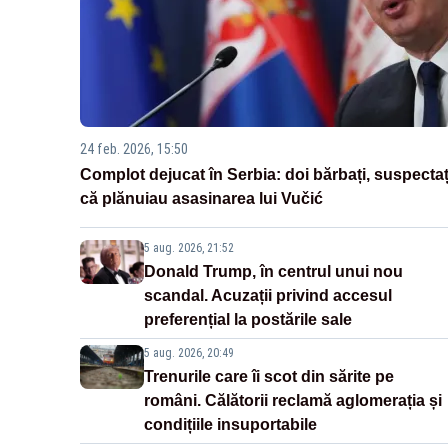
24 feb. 2026, 15:50
Complot dejucat în Serbia: doi bărbați, suspectaț
că plănuiau asasinarea lui Vučić
5 aug. 2026, 21:52
Donald Trump, în centrul unui nou
scandal. Acuzații privind accesul
preferențial la postările sale
5 aug. 2026, 20:49
Trenurile care îi scot din sărite pe
români. Călătorii reclamă aglomerația și
condițiile insuportabile