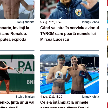
Ionuț Nichita
5 aug. 2026, 15:46
Ionuț Nichita
oarte, invitați la
Când va intra în serviciu avionul
stiano Ronaldo.
TAROM care poartă numele lui
r putea exploda
Mircea Lucescu
Stoica Marian
4 aug. 2026, 18:20
Ionuț Nichita
nko, ținta unui val
Ce s-a întâmplat la primele