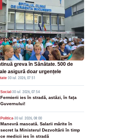
tinuă greva în Sănătate. 500 de
tale asigură doar urgențele
tate
·
30 iul. 2026, 07:51
2
Social
-
30 iul. 2026, 07:54
Fermierii ies în stradă, astăzi, în fața
Guvernului!
3
Politica
-
30 iul. 2026, 08:00
Manevră mascată. Salarii mărite în
secret la Ministerul Dezvoltării în timp
ce medicii ies în stradă