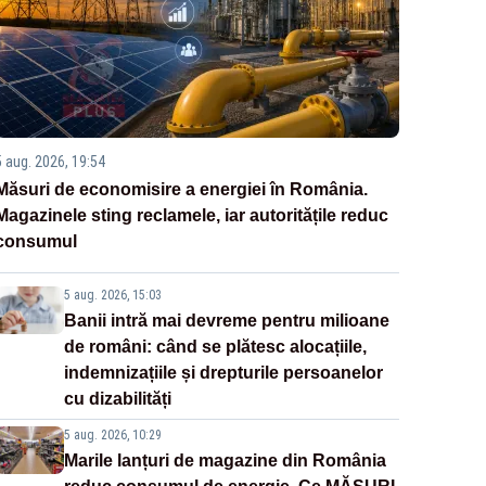
5 aug. 2026, 19:54
Măsuri de economisire a energiei în România.
Magazinele sting reclamele, iar autoritățile reduc
consumul
5 aug. 2026, 15:03
Banii intră mai devreme pentru milioane
de români: când se plătesc alocațiile,
indemnizațiile și drepturile persoanelor
cu dizabilități
5 aug. 2026, 10:29
Marile lanțuri de magazine din România