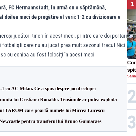
1
nară, FC Hermannstadt, în urmă cu o săptămână,
 al doilea meci de pregătire al verii: 1-2 cu divizionara a
roși jucători tineri în acest meci, printre care doi portari
 și fotbaliști care nu au jucat prea mult sezonul trecut.Nici
ătesc cu echipa au fost folosiți în acest meci.
Con
spi
Sana
1-1 cu AC Milan. Ce a spus despre jocul echipei
la nunta lui Cristiano Ronaldo. Tensiunile ar putea exploda
onul TAROM care poartă numele lui Mircea Lucescu
 Newcastle pentru transferul lui Bruno Guimaraes