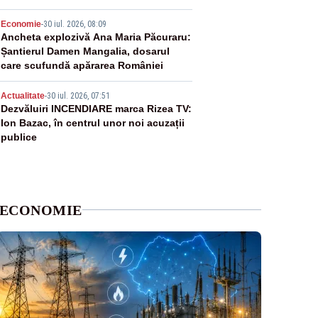
4
Economie
-
30 iul. 2026, 08:09
Ancheta explozivă Ana Maria Păcuraru:
Șantierul Damen Mangalia, dosarul
care scufundă apărarea României
5
Actualitate
-
30 iul. 2026, 07:51
Dezvăluiri INCENDIARE marca Rizea TV:
Ion Bazac, în centrul unor noi acuzații
publice
ECONOMIE