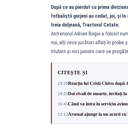
După ce au pierdut cu prima divizio
fotbaliștii gorjeni au cedat, joi, și în
treia doljeană, Tractorul Cetate.
Antrenorul Adrian Bogoi a folosit nume
noi, alți zece jucători aflați în probe
titularii și nici juniorii care se preg
CITEȘTE ȘI
Reacția lui Cristi Chivu după 
19:29
Doi rivali de moarte, invitați 
18:20
Când va intra în serviciu avi
15:46
Arsenal ajunge la un acord cu
13:13