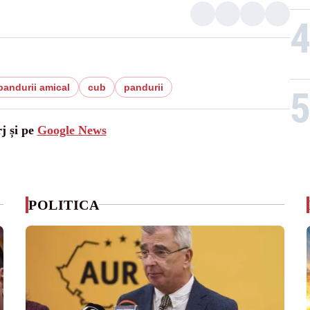
pandurii amical
cub
pandurii
j și pe
Google News
POLITICA