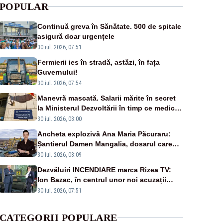
POPULAR
Continuă greva în Sănătate. 500 de spitale
asigură doar urgențele
30 iul. 2026, 07:51
Fermierii ies în stradă, astăzi, în fața
Guvernului!
30 iul. 2026, 07:54
Manevră mascată. Salarii mărite în secret
la Ministerul Dezvoltării în timp ce medicii
ies în stradă
30 iul. 2026, 08:00
Ancheta explozivă Ana Maria Păcuraru:
Șantierul Damen Mangalia, dosarul care
scufundă apărarea României
30 iul. 2026, 08:09
Dezvăluiri INCENDIARE marca Rizea TV:
Ion Bazac, în centrul unor noi acuzații
publice
30 iul. 2026, 07:51
CATEGORII POPULARE