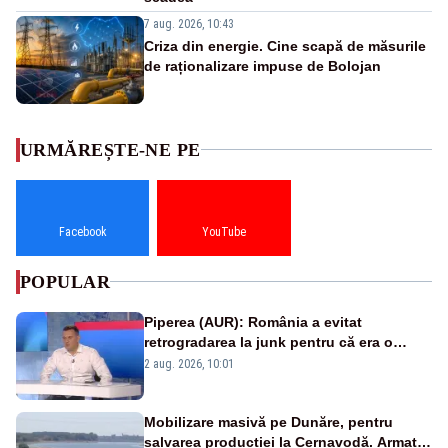
7 aug. 2026, 10:43
Criza din energie. Cine scapă de măsurile
de raționalizare impuse de Bolojan
URMĂREȘTE-NE PE
Facebook
YouTube
POPULAR
Piperea (AUR): România a evitat
retrogradarea la junk pentru că era o
catastrofă pentru bănci și fondurile de
2 aug. 2026, 10:01
pensii
Mobilizare masivă pe Dunăre, pentru
salvarea producției la Cernavodă. Armata