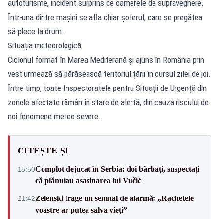
autoturisme, incident surprins de camerele de supraveghere.
Într-una dintre mașini se afla chiar șoferul, care se pregătea
să plece la drum.
Situația meteorologică
Ciclonul format în Marea Mediterană și ajuns în România prin
vest urmează să părăsească teritoriul țării în cursul zilei de joi.
Între timp, toate Inspectoratele pentru Situații de Urgență din
zonele afectate rămân în stare de alertă, din cauza riscului de
noi fenomene meteo severe.
CITEȘTE ȘI
Complot dejucat în Serbia: doi bărbați, suspectați
15:50
că plănuiau asasinarea lui Vučić
Zelenski trage un semnal de alarmă: „Rachetele
21:42
voastre ar putea salva vieți”