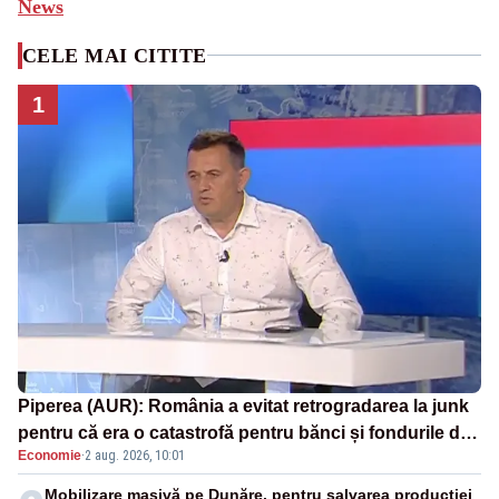
News
CELE MAI CITITE
1
Piperea (AUR): România a evitat retrogradarea la junk
pentru că era o catastrofă pentru bănci și fondurile de
Economie
·
2 aug. 2026, 10:01
pensii
Mobilizare masivă pe Dunăre, pentru salvarea producției