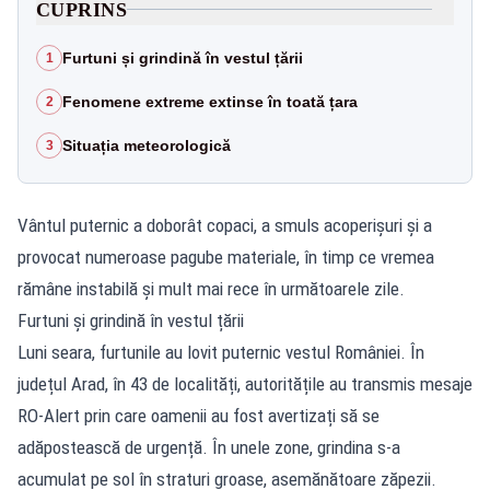
CUPRINS
Furtuni și grindină în vestul țării
1
Fenomene extreme extinse în toată țara
2
Situația meteorologică
3
Vântul puternic a doborât copaci, a smuls acoperișuri și a
provocat numeroase pagube materiale, în timp ce vremea
rămâne instabilă și mult mai rece în următoarele zile.
Furtuni și grindină în vestul țării
Luni seara, furtunile au lovit puternic vestul României. În
județul Arad, în 43 de localități, autoritățile au transmis mesaje
RO-Alert prin care oamenii au fost avertizați să se
adăpostească de urgență. În unele zone, grindina s-a
acumulat pe sol în straturi groase, asemănătoare zăpezii.