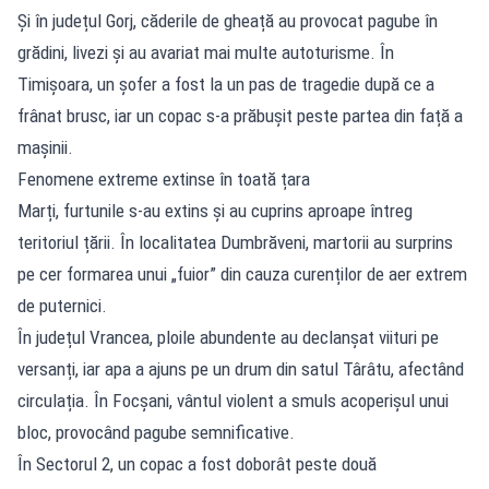
Și în județul Gorj, căderile de gheață au provocat pagube în
grădini, livezi și au avariat mai multe autoturisme. În
Timișoara, un șofer a fost la un pas de tragedie după ce a
frânat brusc, iar un copac s-a prăbușit peste partea din față a
mașinii.
Fenomene extreme extinse în toată țara
Marți, furtunile s-au extins și au cuprins aproape întreg
teritoriul țării. În localitatea Dumbrăveni, martorii au surprins
pe cer formarea unui „fuior” din cauza curenților de aer extrem
de puternici.
În județul Vrancea, ploile abundente au declanșat viituri pe
versanți, iar apa a ajuns pe un drum din satul Târâtu, afectând
circulația. În Focșani, vântul violent a smuls acoperișul unui
bloc, provocând pagube semnificative.
În Sectorul 2, un copac a fost doborât peste două