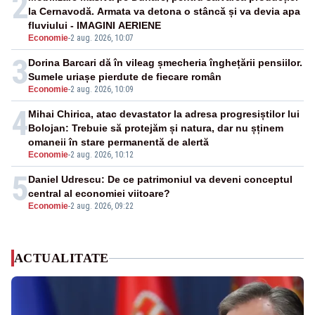
2
la Cernavodă. Armata va detona o stâncă și va devia apa
fluviului - IMAGINI AERIENE
Economie
-
2 aug. 2026, 10:07
3
Dorina Barcari dă în vileag șmecheria înghețării pensiilor.
Sumele uriașe pierdute de fiecare român
Economie
-
2 aug. 2026, 10:09
4
Mihai Chirica, atac devastator la adresa progresiștilor lui
Bolojan: Trebuie să protejăm și natura, dar nu șținem
omaneii în stare permanentă de alertă
Economie
-
2 aug. 2026, 10:12
5
Daniel Udrescu: De ce patrimoniul va deveni conceptul
central al economiei viitoare?
Economie
-
2 aug. 2026, 09:22
ACTUALITATE