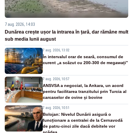
7 aug. 2026, 14:03
Dunărea crește ușor la intrarea în țară, dar rămâne mult
sub media lunii august
7 aug. 2026, 13:02
În intervalul orar de seară, consumul de
curent „a scăzut cu 200-300 de megawați”
7 aug. 2026, 10:57
ANSVSA a negociat, la Ankara, un acord
pentru facilitarea tranzitului prin Turcia al
carcaselor de ovine și bovine
7 aug. 2026, 10:51
Bolojan: Nivelul Dunării asigură o
funcționare a centralei de la Cernavodă
de patru-cinci zile dacă debitele vor
scădea