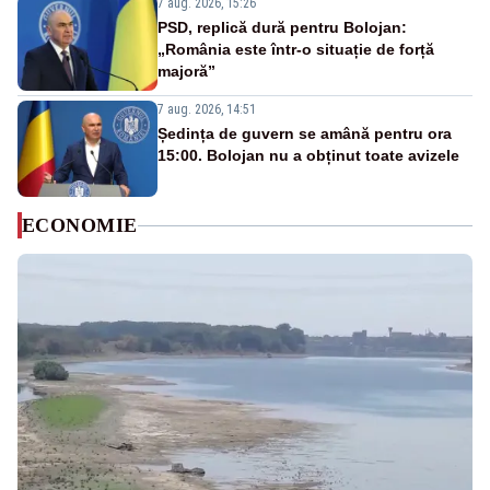
7 aug. 2026, 15:26
PSD, replică dură pentru Bolojan:
„România este într-o situație de forță
majoră”
7 aug. 2026, 14:51
Ședința de guvern se amână pentru ora
15:00. Bolojan nu a obținut toate avizele
ECONOMIE