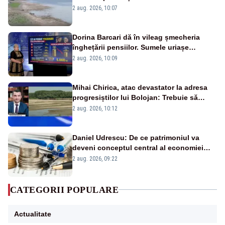
va detona o stâncă și va devia apa
2 aug. 2026, 10:07
fluviului - IMAGINI AERIENE
Dorina Barcari dă în vileag șmecheria
înghețării pensiilor. Sumele uriașe
pierdute de fiecare român
2 aug. 2026, 10:09
Mihai Chirica, atac devastator la adresa
progresiștilor lui Bolojan: Trebuie să
protejăm și natura, dar nu șținem omaneii
2 aug. 2026, 10:12
în stare permanentă de alertă
Daniel Udrescu: De ce patrimoniul va
deveni conceptul central al economiei
viitoare?
2 aug. 2026, 09:22
CATEGORII POPULARE
Actualitate