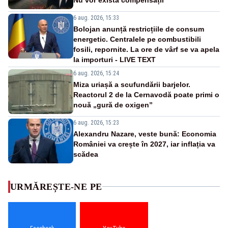
6 aug. 2026, 15:33
Bolojan anunță restricțiile de consum
energetic. Centralele pe combustibili
fosili, repornite. La ore de vârf se va apela
la importuri - LIVE TEXT
6 aug. 2026, 15:24
Miza uriașă a scufundării barjelor.
Reactorul 2 de la Cernavodă poate primi o
nouă „gură de oxigen”
6 aug. 2026, 15:23
Alexandru Nazare, veste bună: Economia
României va crește în 2027, iar inflația va
scădea
URMĂREȘTE-NE PE