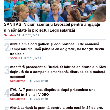
SANITAS: Niciun scenariu favorabil pentru angajații
din sănătate în proiectul Legii salarizării
Sanatate
·
31 iul. 2026, 07:29
2
ANM a emis cod galben și cod portocaliu de caniculă.
Temperaturile urcă până la 38 de grade, iar nopțile devin
tropicale
Social
-
31 iul. 2026, 07:39
3
Atac fără precedent al Rusiei. O fabrică de drone din Kiev
deținută de o companie americană, distrusă de o rachetă
rusească
Actualitate
-
31 iul. 2026, 07:40
4
ITALIA: 7 persoane, dispărute după prăbușirea unei
clădiri în Sicilia | VIDEO
Actualitate
-
31 iul. 2026, 07:50
Alertă aeriană la graniță pentru a treia oară în 24 de ore.