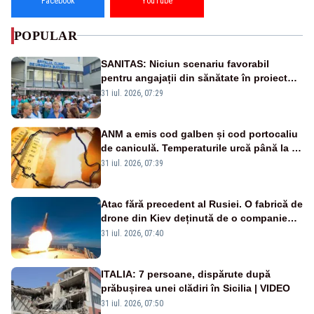
Facebook
YouTube
POPULAR
SANITAS: Niciun scenariu favorabil
pentru angajații din sănătate în proiectul
Legii salarizării
31 iul. 2026, 07:29
ANM a emis cod galben și cod portocaliu
de caniculă. Temperaturile urcă până la 38
de grade, iar nopțile devin tropicale
31 iul. 2026, 07:39
Atac fără precedent al Rusiei. O fabrică de
drone din Kiev deținută de o companie
americană, distrusă de o rachetă
31 iul. 2026, 07:40
rusească
ITALIA: 7 persoane, dispărute după
prăbușirea unei clădiri în Sicilia | VIDEO
31 iul. 2026, 07:50