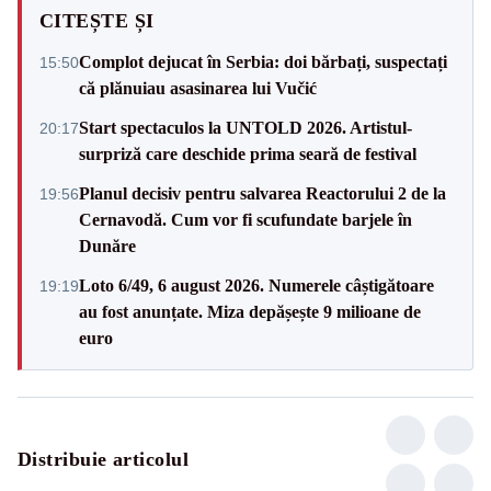
CITEȘTE ȘI
Complot dejucat în Serbia: doi bărbați, suspectați
15:50
că plănuiau asasinarea lui Vučić
Start spectaculos la UNTOLD 2026. Artistul-
20:17
surpriză care deschide prima seară de festival
Planul decisiv pentru salvarea Reactorului 2 de la
19:56
Cernavodă. Cum vor fi scufundate barjele în
Dunăre
Loto 6/49, 6 august 2026. Numerele câștigătoare
19:19
au fost anunțate. Miza depășește 9 milioane de
euro
Distribuie articolul