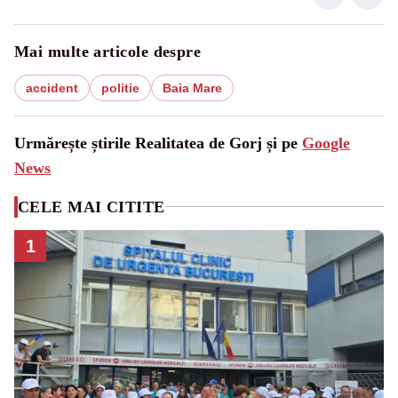
Mai multe articole despre
accident
politie
Baia Mare
Urmărește știrile Realitatea de Gorj și pe
Google
News
CELE MAI CITITE
1