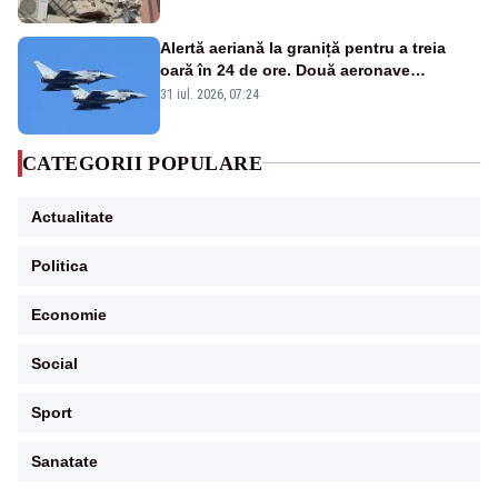
Alertă aeriană la graniță pentru a treia
oară în 24 de ore. Două aeronave
Eurofighter britanice au fost ridicate de la
31 iul. 2026, 07:24
sol
CATEGORII POPULARE
Actualitate
Politica
Economie
Social
Sport
Sanatate