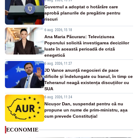
6 aug. 2026, 15:39
Guvernul a adoptat o hotărâre care
aprobă planurile de pregătire pentru
riscuri
6 aug. 2026, 15:18
Ana Maria Păcuraru: Televiziunea
Poporului solicită investigarea deciziilor
luate în această perioadă de criză
enegetică
6 aug. 2026, 11:27
JD Vance anunță negocieri de pace
dificile și îndelungate cu Iranul, în timp ce
Teheranul neagă existența discuțiilor cu
SUA
6 aug. 2026, 11:24
Nicușor Dan, suspendat pentru că nu
propune un nume de prim-ministru, așa
cum prevede Constituția!
ECONOMIE