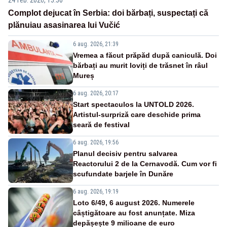
Complot dejucat în Serbia: doi bărbați, suspectați că
plănuiau asasinarea lui Vučić
6 aug. 2026, 21:39
Vremea a făcut prăpăd după caniculă. Doi
bărbați au murit loviți de trăsnet în râul
Mureș
6 aug. 2026, 20:17
Start spectaculos la UNTOLD 2026.
Artistul-surpriză care deschide prima
seară de festival
6 aug. 2026, 19:56
Planul decisiv pentru salvarea
Reactorului 2 de la Cernavodă. Cum vor fi
scufundate barjele în Dunăre
6 aug. 2026, 19:19
Loto 6/49, 6 august 2026. Numerele
câștigătoare au fost anunțate. Miza
depășește 9 milioane de euro