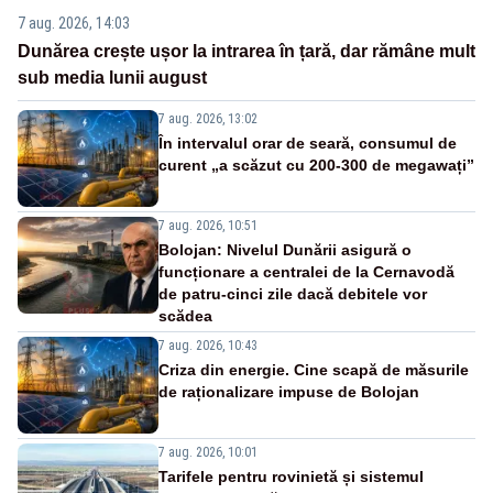
7 aug. 2026, 14:03
Dunărea crește ușor la intrarea în țară, dar rămâne mult
sub media lunii august
7 aug. 2026, 13:02
În intervalul orar de seară, consumul de
curent „a scăzut cu 200-300 de megawați”
7 aug. 2026, 10:51
Bolojan: Nivelul Dunării asigură o
funcționare a centralei de la Cernavodă
de patru-cinci zile dacă debitele vor
scădea
7 aug. 2026, 10:43
Criza din energie. Cine scapă de măsurile
de raționalizare impuse de Bolojan
7 aug. 2026, 10:01
Tarifele pentru rovinietă și sistemul