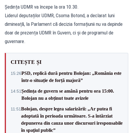
Ședința UDMR va începe la ora 10.30.
Liderul deputaților UDMR, Csoma Botond, a declarat luni
dimineață, la Parlament că decizia formațiunii nu va depinde
doar de prezența UDMR în Guvern, ci și de programul de
guvernare.
CITEȘTE ȘI
PSD, replică dură pentru Bolojan: „România este
15:26
într-o situație de forță majoră”
Ședința de guvern se amână pentru ora 15:00.
14:51
Bolojan nu a obținut toate avizele
Bolojan, despre legea salarizării: „Ar putea fi
11:51
adoptată în perioada următoare. S-a întârziat
depunerea din cauza unor discursuri iresponsabile
în spaţiul public”