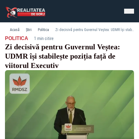
Acasă
Știri
Politica
Zi decisivă pentru Guvernul Veștea: UDMR își stabilește poziția față de viitorul Executiv
·
POLITICA
1 min citire
Zi decisivă pentru Guvernul Veștea:
UDMR își stabilește poziția față de
viitorul Executiv