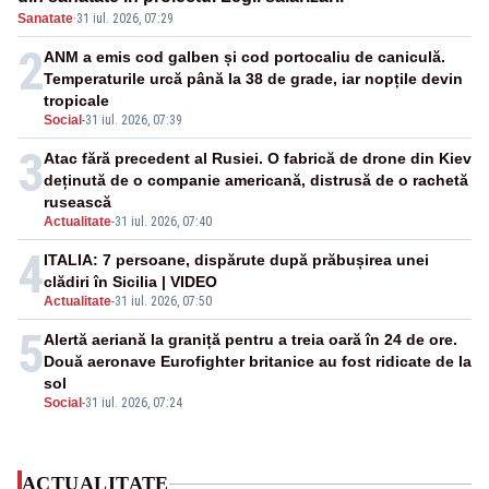
Sanatate
·
31 iul. 2026, 07:29
2
ANM a emis cod galben și cod portocaliu de caniculă.
Temperaturile urcă până la 38 de grade, iar nopțile devin
tropicale
Social
-
31 iul. 2026, 07:39
3
Atac fără precedent al Rusiei. O fabrică de drone din Kiev
deținută de o companie americană, distrusă de o rachetă
rusească
Actualitate
-
31 iul. 2026, 07:40
4
ITALIA: 7 persoane, dispărute după prăbușirea unei
clădiri în Sicilia | VIDEO
Actualitate
-
31 iul. 2026, 07:50
5
Alertă aeriană la graniță pentru a treia oară în 24 de ore.
Două aeronave Eurofighter britanice au fost ridicate de la
sol
Social
-
31 iul. 2026, 07:24
ACTUALITATE