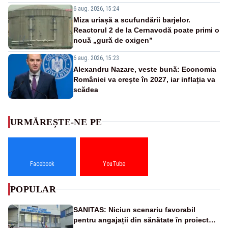
6 aug. 2026, 15:24
Miza uriașă a scufundării barjelor.
Reactorul 2 de la Cernavodă poate primi o
nouă „gură de oxigen”
6 aug. 2026, 15:23
Alexandru Nazare, veste bună: Economia
României va crește în 2027, iar inflația va
scădea
URMĂREȘTE-NE PE
Facebook
YouTube
POPULAR
SANITAS: Niciun scenariu favorabil
pentru angajații din sănătate în proiectul