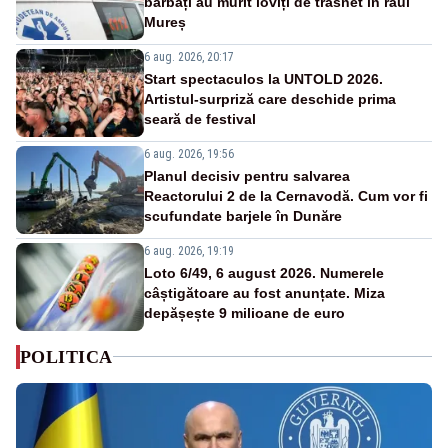
bărbați au murit loviți de trăsnet în râul
Mureș
6 aug. 2026, 20:17
Start spectaculos la UNTOLD 2026.
Artistul-surpriză care deschide prima
seară de festival
6 aug. 2026, 19:56
Planul decisiv pentru salvarea
Reactorului 2 de la Cernavodă. Cum vor fi
scufundate barjele în Dunăre
6 aug. 2026, 19:19
Loto 6/49, 6 august 2026. Numerele
câștigătoare au fost anunțate. Miza
depășește 9 milioane de euro
POLITICA