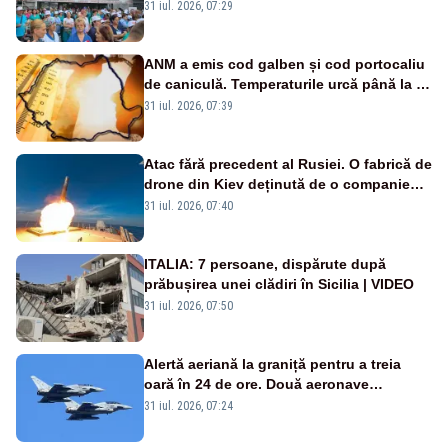
Legii salarizării
31 iul. 2026, 07:29
ANM a emis cod galben și cod portocaliu
de caniculă. Temperaturile urcă până la 38
de grade, iar nopțile devin tropicale
31 iul. 2026, 07:39
Atac fără precedent al Rusiei. O fabrică de
drone din Kiev deținută de o companie
americană, distrusă de o rachetă
31 iul. 2026, 07:40
rusească
ITALIA: 7 persoane, dispărute după
prăbușirea unei clădiri în Sicilia | VIDEO
31 iul. 2026, 07:50
Alertă aeriană la graniță pentru a treia
oară în 24 de ore. Două aeronave
Eurofighter britanice au fost ridicate de la
31 iul. 2026, 07:24
sol