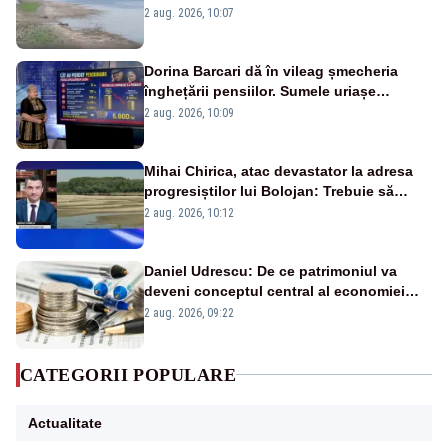
va detona o stâncă și va devia apa
2 aug. 2026, 10:07
fluviului - IMAGINI AERIENE
Dorina Barcari dă în vileag șmecheria
înghețării pensiilor. Sumele uriașe
pierdute de fiecare român
2 aug. 2026, 10:09
Mihai Chirica, atac devastator la adresa
progresiștilor lui Bolojan: Trebuie să
protejăm și natura, dar nu șținem omaneii
2 aug. 2026, 10:12
în stare permanentă de alertă
Daniel Udrescu: De ce patrimoniul va
deveni conceptul central al economiei
viitoare?
2 aug. 2026, 09:22
CATEGORII POPULARE
Actualitate