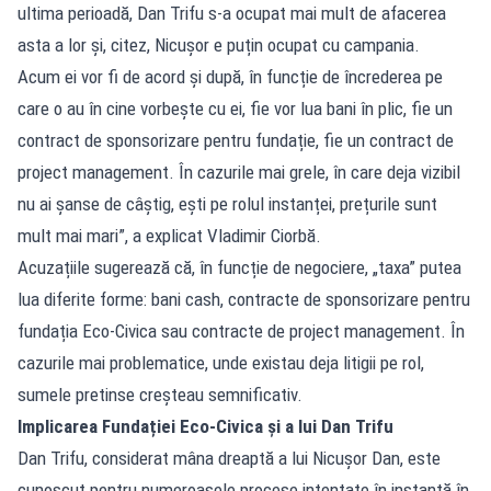
ultima perioadă, Dan Trifu s-a ocupat mai mult de afacerea
asta a lor și, citez, Nicușor e puțin ocupat cu campania.
Acum ei vor fi de acord și după, în funcție de încrederea pe
care o au în cine vorbește cu ei, fie vor lua bani în plic, fie un
contract de sponsorizare pentru fundație, fie un contract de
project management. În cazurile mai grele, în care deja vizibil
nu ai șanse de câștig, ești pe rolul instanței, prețurile sunt
mult mai mari”, a explicat Vladimir Ciorbă.
Acuzațiile sugerează că, în funcție de negociere, „taxa” putea
lua diferite forme: bani cash, contracte de sponsorizare pentru
fundația Eco-Civica sau contracte de project management. În
cazurile mai problematice, unde existau deja litigii pe rol,
sumele pretinse creșteau semnificativ.
Implicarea Fundației Eco-Civica și a lui Dan Trifu
Dan Trifu, considerat mâna dreaptă a lui Nicușor Dan, este
cunoscut pentru numeroasele procese intentate în instanță în