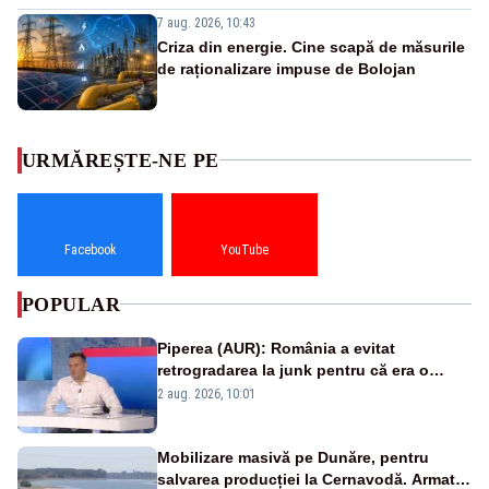
7 aug. 2026, 10:43
Criza din energie. Cine scapă de măsurile
de raționalizare impuse de Bolojan
URMĂREȘTE-NE PE
Facebook
YouTube
POPULAR
Piperea (AUR): România a evitat
retrogradarea la junk pentru că era o
catastrofă pentru bănci și fondurile de
2 aug. 2026, 10:01
pensii
Mobilizare masivă pe Dunăre, pentru
salvarea producției la Cernavodă. Armata