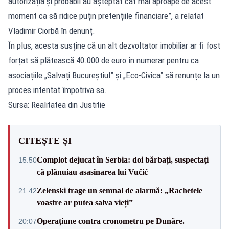
autorizația și probabil au așteptat cât mai aproape de acest
moment ca să ridice puțin pretențiile financiare”, a relatat
Vladimir Ciorbă în denunț.
În plus, acesta susține că un alt dezvoltator imobiliar ar fi fost
forțat să plătească 40.000 de euro în numerar pentru ca
asociațiile „Salvați Bucureștiul” și „Eco-Civica” să renunțe la un
proces intentat împotriva sa.
Sursa: Realitatea din Justitie
CITEȘTE ȘI
Complot dejucat în Serbia: doi bărbați, suspectați
15:50
că plănuiau asasinarea lui Vučić
Zelenski trage un semnal de alarmă: „Rachetele
21:42
voastre ar putea salva vieți”
Operațiune contra cronometru pe Dunăre.
20:07