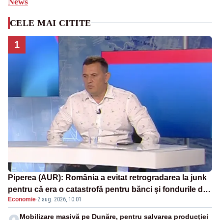
News
CELE MAI CITITE
1
Piperea (AUR): România a evitat retrogradarea la junk
pentru că era o catastrofă pentru bănci și fondurile de
Economie
·
2 aug. 2026, 10:01
pensii
Mobilizare masivă pe Dunăre, pentru salvarea producției