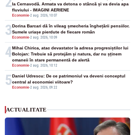
2
la Cernavodă. Armata va detona o stâncă și va devia apa
fluviului - IMAGINI AERIENE
Economie
-
2 aug. 2026, 10:07
3
Dorina Barcari dă în vileag șmecheria înghețării pensiilor.
Sumele uriașe pierdute de fiecare român
Economie
-
2 aug. 2026, 10:09
4
Mihai Chirica, atac devastator la adresa progresiștilor lui
Bolojan: Trebuie să protejăm și natura, dar nu șținem
omaneii în stare permanentă de alertă
Economie
-
2 aug. 2026, 10:12
5
Daniel Udrescu: De ce patrimoniul va deveni conceptul
central al economiei viitoare?
Economie
-
2 aug. 2026, 09:22
ACTUALITATE