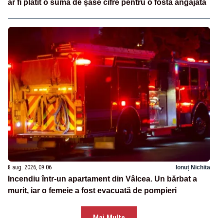
ar fi plătit o sumă de șase cifre pentru o fostă angajată
8 aug. 2026, 09:06
Ionuț Nichita
Incendiu într-un apartament din Vâlcea. Un bărbat a
murit, iar o femeie a fost evacuată de pompieri
Mai Multe