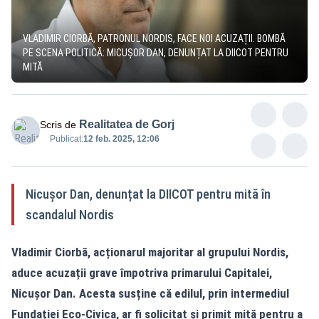
VLADIMIR CIORBĂ, PATRONUL NORDIS, FACE NOI ACUZAȚII. BOMBĂ
PE SCENA POLITICĂ: MICUȘOR DAN, DENUNȚAT LA DIICOT PENTRU
MITĂ
Realitatea de Gorj
Scris de
Publicat:
12 feb. 2025, 12:06
Nicușor Dan, denunțat la DIICOT pentru mită în
scandalul Nordis
Vladimir Ciorbă, acționarul majoritar al grupului Nordis,
aduce acuzații grave împotriva primarului Capitalei,
Nicușor Dan. Acesta susține că edilul, prin intermediul
Fundației Eco-Civica, ar fi solicitat și primit mită pentru a