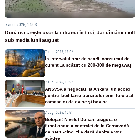
7 aug. 2026, 14:03
Dunărea crește ușor la intrarea în țară, dar rămâne mult
sub media lunii august
7 aug. 2026, 13:02
În intervalul orar de seară, consumul de
curent „a scăzut cu 200-300 de megawați”
7 aug. 2026, 10:57
ANSVSA a negociat, la Ankara, un acord
pentru facilitarea tranzitului prin Turcia al
carcaselor de ovine și bovine
7 aug. 2026, 10:51
Bolojan: Nivelul Dunării asigură o
funcționare a centralei de la Cernavodă
de patru-cinci zile dacă debitele vor
scădea