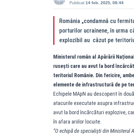
Publicat:
14 feb. 2025, 08:44
România „condamnă cu fermitat
porturilor ucrainene, în urma 
explozibil au căzut pe teritori
Ministerul român al Apărării Naționa
rusești care au avut la bord încărcăt
teritoriul Românie. Din fericire, ambe
elemente de infrastructură de pe teri
Echipele MApN au descoperit în două
atacurile executate asupra infrastru
avut la bord încărcături explozive, ca
în afara ariilor locuite.
”O echipă de specialişti din Ministerul A