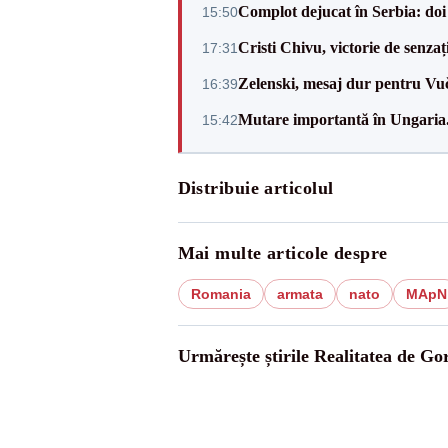
Complot dejucat în Serbia: doi 
15:50
Cristi Chivu, victorie de senzaț
17:31
Zelenski, mesaj dur pentru Vuč
16:39
Mutare importantă în Ungaria. 
15:42
Distribuie articolul
Mai multe articole despre
Romania
armata
nato
MApN
Urmărește știrile Realitatea de Gor