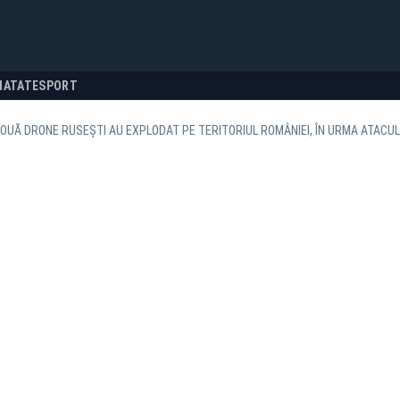
NATATE
SPORT
OUĂ DRONE RUSEȘTI AU EXPLODAT PE TERITORIUL ROMÂNIEI, ÎN URMA ATACU