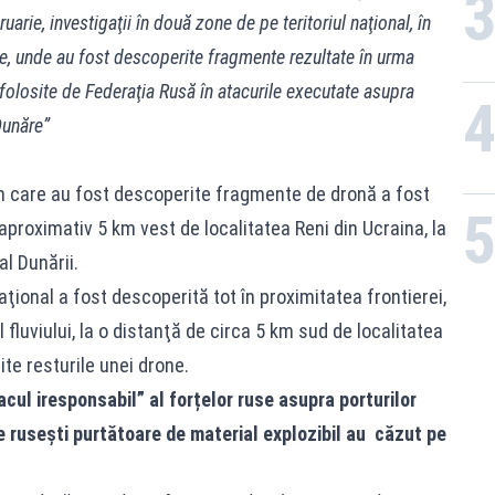
uarie, investigaţii în două zone de pe teritoriul naţional, în
e, unde au fost descoperite fragmente rezultate în urma
folosite de Federaţia Rusă în atacurile executate asupra
Dunăre”
în care au fost descoperite fragmente de dronă a fost
a aproximativ 5 km vest de localitatea Reni din Ucraina, la
l Dunării.
ţional a fost descoperită tot în proximitatea frontierei,
 fluviului, la o distanţă de circa 5 km sud de localitatea
te resturile unei drone.
ul iresponsabil” al forțelor ruse asupra porturilor
 rusești purtătoare de material explozibil au căzut pe