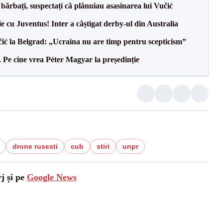
bărbați, suspectați că plănuiau asasinarea lui Vučić
ie cu Juventus! Inter a câștigat derby-ul din Australia
ić la Belgrad: „Ucraina nu are timp pentru scepticism”
Pe cine vrea Péter Magyar la președinție
drone rusesti
cub
stiri
unpr
j și pe
Google News