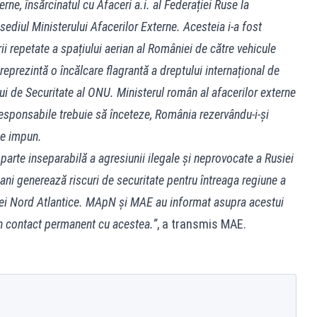
erne, însărcinatul cu Afaceri a.i. al Federației Ruse la
sediul Ministerului Afacerilor Externe. Acesteia i-a fost
 repetate a spațiului aerian al României de către vehicule
 reprezintă o încălcare flagrantă a dreptului internațional de
i de Securitate al ONU. Ministerul român al afacerilor externe
iresponsabile trebuie să înceteze, România rezervându-i-și
se impun.
arte inseparabilă a agresiunii ilegale și neprovocate a Rusiei
 ani generează riscuri de securitate pentru întreaga regiune a
anței Nord Atlantice. MApN și MAE au informat asupra acestui
 în contact permanent cu acestea.”
, a transmis MAE.