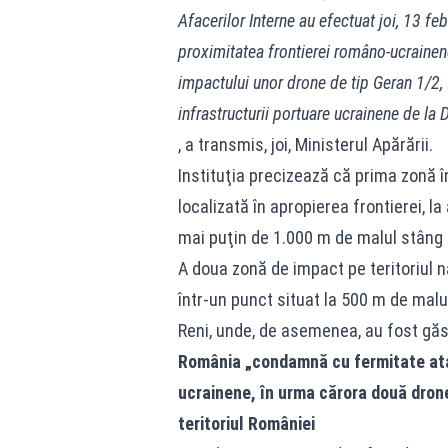
Afacerilor Interne au efectuat joi, 13 febr
proximitatea frontierei româno-ucrainen
impactului unor drone de tip Geran 1/2, 
infrastructurii portuare ucrainene de la 
, a transmis, joi, Ministerul Apărării.
Instituţia precizează că prima zonă 
localizată în apropierea frontierei, l
mai puţin de 1.000 m de malul stâng a
A doua zonă de impact pe teritoriul na
într-un punct situat la 500 m de malul
Reni, unde, de asemenea, au fost găsi
România „condamnă cu fermitate atac
ucrainene, în urma cărora două drone
teritoriul României