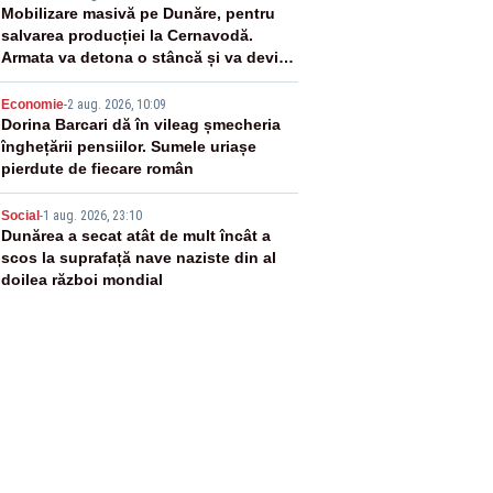
3
Mobilizare masivă pe Dunăre, pentru
salvarea producției la Cernavodă.
Armata va detona o stâncă și va devia
apa fluviului - IMAGINI AERIENE
4
Economie
-
2 aug. 2026, 10:09
Dorina Barcari dă în vileag șmecheria
înghețării pensiilor. Sumele uriașe
pierdute de fiecare român
5
Social
-
1 aug. 2026, 23:10
Dunărea a secat atât de mult încât a
scos la suprafață nave naziste din al
doilea război mondial