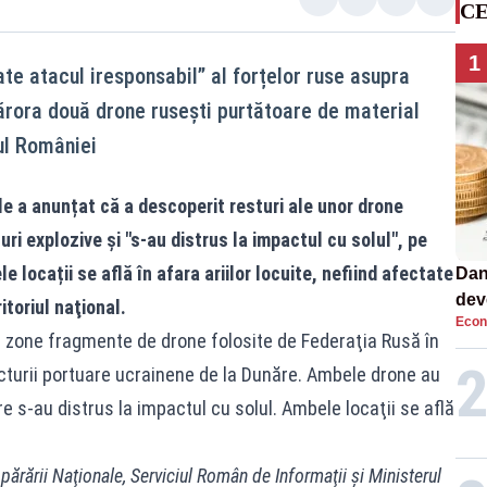
CE
1
e atacul iresponsabil” al forțelor ruse asupra
cărora două drone rusești purtătoare de material
ul României
le a anunțat că a descoperit resturi ale unor drone
uri explozive și "s-au distrus la impactul cu solul", pe
le locații se află în afara ariilor locuite, nefiind afectate
Dan
dev
toriul naţional.
Econ
viit
 zone fragmente de drone folosite de Federaţia Rusă în
cturii portuare ucrainene de la Dunăre. Ambele drone au
re s-au distrus la impactul cu solul. Ambele locaţii se află
părării Naţionale, Serviciul Român de Informaţii şi Ministerul