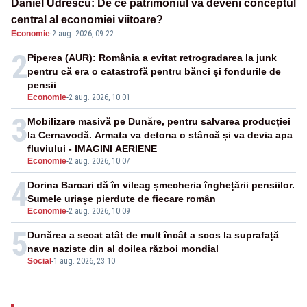
Daniel Udrescu: De ce patrimoniul va deveni conceptul
central al economiei viitoare?
Economie
·
2 aug. 2026, 09:22
2
Piperea (AUR): România a evitat retrogradarea la junk
pentru că era o catastrofă pentru bănci și fondurile de
pensii
Economie
-
2 aug. 2026, 10:01
3
Mobilizare masivă pe Dunăre, pentru salvarea producției
la Cernavodă. Armata va detona o stâncă și va devia apa
fluviului - IMAGINI AERIENE
Economie
-
2 aug. 2026, 10:07
4
Dorina Barcari dă în vileag șmecheria înghețării pensiilor.
Sumele uriașe pierdute de fiecare român
Economie
-
2 aug. 2026, 10:09
5
Dunărea a secat atât de mult încât a scos la suprafață
nave naziste din al doilea război mondial
Social
-
1 aug. 2026, 23:10