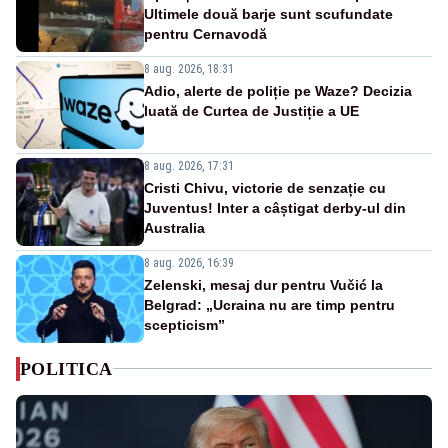
Ultimele două barje sunt scufundate
pentru Cernavodă
8 aug. 2026, 18:31
Adio, alerte de poliție pe Waze? Decizia
luată de Curtea de Justiție a UE
8 aug. 2026, 17:31
Cristi Chivu, victorie de senzație cu
Juventus! Inter a câștigat derby-ul din
Australia
8 aug. 2026, 16:39
Zelenski, mesaj dur pentru Vučić la
Belgrad: „Ucraina nu are timp pentru
scepticism”
POLITICA