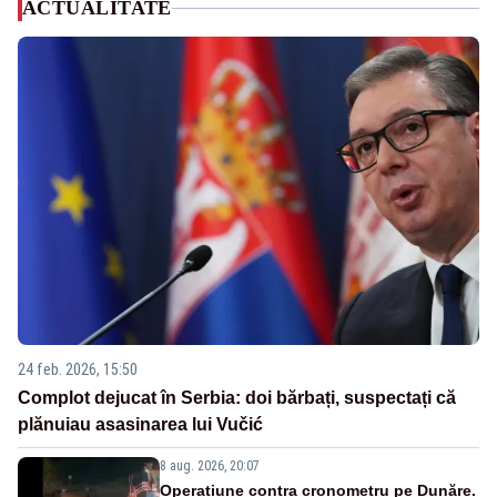
ACTUALITATE
24 feb. 2026, 15:50
Complot dejucat în Serbia: doi bărbați, suspectați că
plănuiau asasinarea lui Vučić
8 aug. 2026, 20:07
Operațiune contra cronometru pe Dunăre.