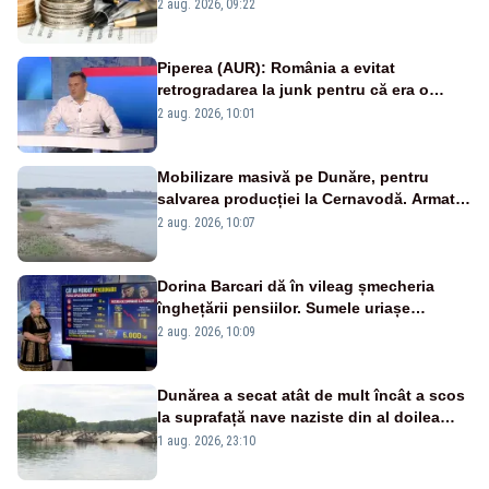
viitoare?
2 aug. 2026, 09:22
Piperea (AUR): România a evitat
retrogradarea la junk pentru că era o
catastrofă pentru bănci și fondurile de
2 aug. 2026, 10:01
pensii
Mobilizare masivă pe Dunăre, pentru
salvarea producției la Cernavodă. Armata
va detona o stâncă și va devia apa
2 aug. 2026, 10:07
fluviului - IMAGINI AERIENE
Dorina Barcari dă în vileag șmecheria
înghețării pensiilor. Sumele uriașe
pierdute de fiecare român
2 aug. 2026, 10:09
Dunărea a secat atât de mult încât a scos
la suprafață nave naziste din al doilea
război mondial
1 aug. 2026, 23:10