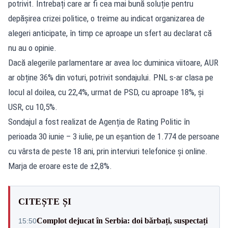
potrivit. Întrebați care ar fi cea mai bună soluție pentru
depășirea crizei politice, o treime au indicat organizarea de
alegeri anticipate, în timp ce aproape un sfert au declarat că
nu au o opinie.
Dacă alegerile parlamentare ar avea loc duminica viitoare, AUR
ar obține 36% din voturi, potrivit sondajului. PNL s-ar clasa pe
locul al doilea, cu 22,4%, urmat de PSD, cu aproape 18%, și
USR, cu 10,5%.
Sondajul a fost realizat de Agenția de Rating Politic în
perioada 30 iunie – 3 iulie, pe un eșantion de 1.774 de persoane
cu vârsta de peste 18 ani, prin interviuri telefonice și online.
Marja de eroare este de ±2,8%.
CITEȘTE ȘI
Complot dejucat în Serbia: doi bărbați, suspectați
15:50