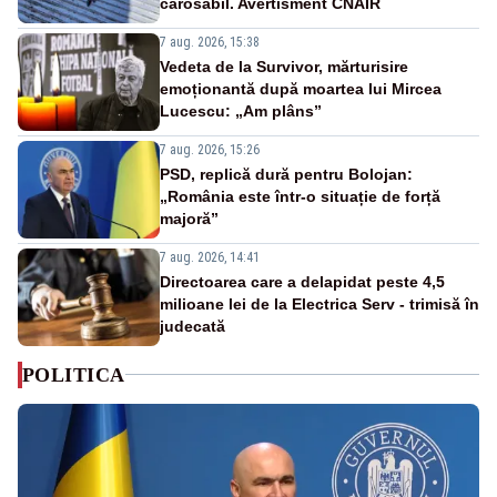
carosabil. Avertisment CNAIR
7 aug. 2026, 15:38
Vedeta de la Survivor, mărturisire
emoționantă după moartea lui Mircea
Lucescu: „Am plâns”
7 aug. 2026, 15:26
PSD, replică dură pentru Bolojan:
„România este într-o situație de forță
majoră”
7 aug. 2026, 14:41
Directoarea care a delapidat peste 4,5
milioane lei de la Electrica Serv - trimisă în
judecată
POLITICA