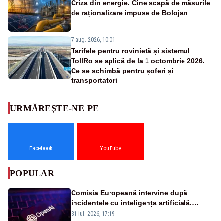
Criza din energie. Cine scapă de măsurile
de raționalizare impuse de Bolojan
7 aug. 2026, 10:01
Tarifele pentru rovinietă și sistemul
TollRo se aplică de la 1 octombrie 2026.
Ce se schimbă pentru șoferi și
transportatori
URMĂREȘTE-NE PE
Facebook
YouTube
POPULAR
Comisia Europeană intervine după
incidentele cu inteligența artificială.
OpenAI și Anthropic, vizate
31 iul. 2026, 17:19