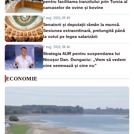
pentru facilitarea tranzitului prin Turcia al
carcaselor de ovine și bovine
7 aug. 2026, 09:49
Senatorii și deputații rămân la muncă.
Sesiunea extraordinară, prelungită până
la votul pe legea salarizării
7 aug. 2026, 08:46
Strategia AUR pentru suspendarea lui
Nicușor Dan. Dungaciu: „Vrem să vedem
cine semnează și cine nu”
ECONOMIE