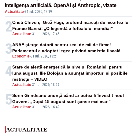
inteligența artificială. OpenAI și Anthropic, vizate
Actualitate
·
31 iul. 2026, 17:19
2
Cristi Chivu și Gică Hagi, profund marcați de moartea lui
Franco Baresi: „O legendă a fotbalului mondial”
Actualitate
-
31 iul. 2026, 17:46
3
ANAF șterge datorii pentru zeci de mii de firme!
Parlamentul a adoptat legea privind amnistia fiscală
Economie
-
31 iul. 2026, 18:21
4
Stare de alertă energetică la nivelul României, pentru
luna august. Ilie Bolojan a anunțat importuri și posibile
restricții – VIDEO
Actualitate
-
31 iul. 2026, 18:29
5
Sorin Grindeanu anunță când ar putea fi învestit noul
Guvern: „După 15 august sunt șanse mai mari”
Actualitate
-
31 iul. 2026, 16:49
ACTUALITATE