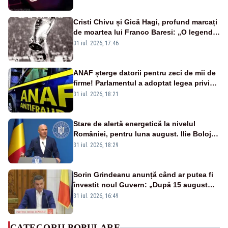
Cristi Chivu și Gică Hagi, profund marcați
de moartea lui Franco Baresi: „O legendă
a fotbalului mondial”
31 iul. 2026, 17:46
ANAF șterge datorii pentru zeci de mii de
firme! Parlamentul a adoptat legea privind
amnistia fiscală
31 iul. 2026, 18:21
Stare de alertă energetică la nivelul
României, pentru luna august. Ilie Bolojan
a anunțat importuri și posibile restricții –
31 iul. 2026, 18:29
VIDEO
Sorin Grindeanu anunță când ar putea fi
învestit noul Guvern: „După 15 august
sunt șanse mai mari”
31 iul. 2026, 16:49
CATEGORII POPULARE