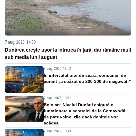
7 aug. 2026, 14:03
Dunărea crește ușor la intrarea în țară, dar rămâne mult
sub media lunii august
7 aug. 2026, 13:02
În intervalul orar de seară, consumul de
curent „a scăzut cu 200-300 de megawați”
7 aug. 2026, 10:51
Bolojan: Nivelul Dunării asigură o
funcționare a centralei de la Cernavodă
de patru-cinci zile dacă debitele vor
scădea
7 aug. 2026, 10:43