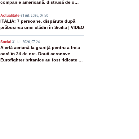
companie americană, distrusă de o
rachetă rusească
4
Actualitate
-
31 iul. 2026, 07:50
ITALIA: 7 persoane, dispărute după
prăbușirea unei clădiri în Sicilia | VIDEO
5
Social
-
31 iul. 2026, 07:24
Alertă aeriană la graniță pentru a treia
oară în 24 de ore. Două aeronave
Eurofighter britanice au fost ridicate de
la sol