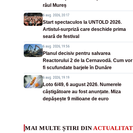
râul Mureș
6 aug. 2026, 20:17
Start spectaculos la UNTOLD 2026.
Artistul-surpriză care deschide prima
seară de festival
6 aug. 2026, 19:56
Planul decisiv pentru salvarea
Reactorului 2 de la Cernavodă. Cum vor
fi scufundate barjele în Dunăre
6 aug. 2026, 19:19
Loto 6/49, 6 august 2026. Numerele
câștigătoare au fost anunțate. Miza
depășește 9 milioane de euro
MAI MULTE ȘTIRI DIN
ACTUALITAT