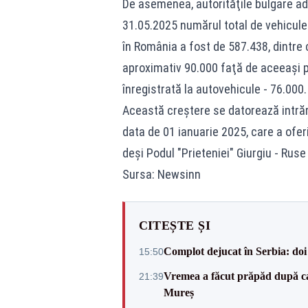
De asemenea, autorităţile bulgare ad
31.05.2025 numărul total de vehicule 
în România a fost de 587.438, dintre 
aproximativ 90.000 faţă de aceeaşi p
înregistrată la autovehicule - 76.000.
Această creştere se datorează intrări
data de 01 ianuarie 2025, care a oferi
deşi Podul "Prieteniei" Giurgiu - Ruse
Sursa: Newsinn
CITEȘTE ȘI
Complot dejucat în Serbia: doi 
15:50
Vremea a făcut prăpăd după cani
21:39
Mureș