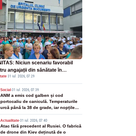
ITAS: Niciun scenariu favorabil
ru angajații din sănătate în
tate
·
31 iul. 2026, 07:29
ectul Legii salarizării
2
Social
-
31 iul. 2026, 07:39
ANM a emis cod galben și cod
portocaliu de caniculă. Temperaturile
urcă până la 38 de grade, iar nopțile
devin tropicale
3
Actualitate
-
31 iul. 2026, 07:40
Atac fără precedent al Rusiei. O fabrică
de drone din Kiev deținută de o