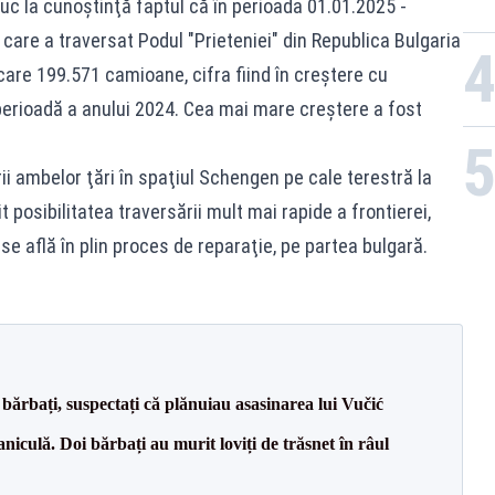
uc la cunoştinţă faptul că în perioada 01.01.2025 -
care a traversat Podul "Prieteniei" din Republica Bulgaria
care 199.571 camioane, cifra fiind în creştere cu
erioadă a anului 2024. Cea mai mare creştere a fost
i ambelor ţări în spaţiul Schengen pe cale terestră la
t posibilitatea traversării mult mai rapide a frontierei,
 se află în plin proces de reparaţie, pe partea bulgară.
bărbați, suspectați că plănuiau asasinarea lui Vučić
culă. Doi bărbați au murit loviți de trăsnet în râul