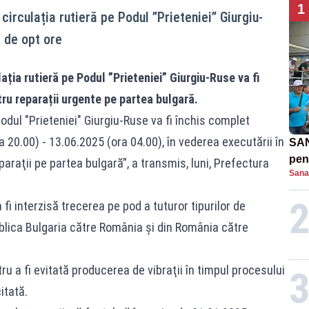
1
circulația rutieră pe Podul ”Prieteniei” Giurgiu-
p de opt ore
ația rutieră pe Podul ”Prieteniei” Giurgiu-Ruse va fi
tru reparații urgente pe partea bulgară.
odul "Prieteniei" Giurgiu-Ruse va fi închis complet
a 20.00) - 13.06.2025 (ora 04.00), în vederea executării în
SAN
pent
araţii pe partea bulgară”, a transmis, luni, Prefectura
Sana
proi
a fi interzisă trecerea pe pod a tuturor tipurilor de
ublica Bulgaria către România şi din România către
 a fi evitată producerea de vibraţii în timpul procesului
itată.