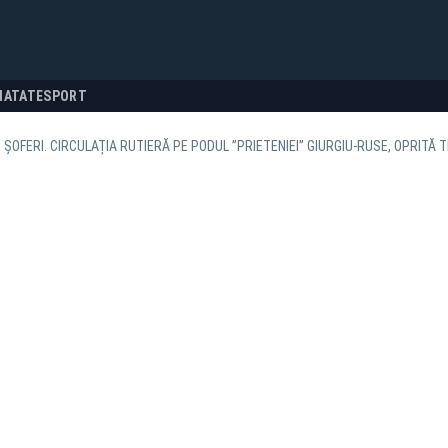
NATATE
SPORT
 ȘOFERI. CIRCULAȚIA RUTIERĂ PE PODUL ”PRIETENIEI” GIURGIU-RUSE, OPRITĂ