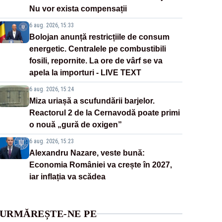
Nu vor exista compensații
6 aug. 2026, 15:33
Bolojan anunță restricțiile de consum
energetic. Centralele pe combustibili
fosili, repornite. La ore de vârf se va
apela la importuri - LIVE TEXT
6 aug. 2026, 15:24
Miza uriașă a scufundării barjelor.
Reactorul 2 de la Cernavodă poate primi
o nouă „gură de oxigen”
6 aug. 2026, 15:23
Alexandru Nazare, veste bună:
Economia României va crește în 2027,
iar inflația va scădea
URMĂREȘTE-NE PE