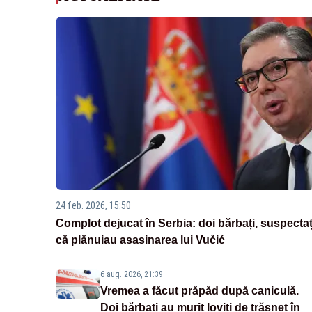
24 feb. 2026, 15:50
Complot dejucat în Serbia: doi bărbați, suspectaț
că plănuiau asasinarea lui Vučić
6 aug. 2026, 21:39
Vremea a făcut prăpăd după caniculă.
Doi bărbați au murit loviți de trăsnet în