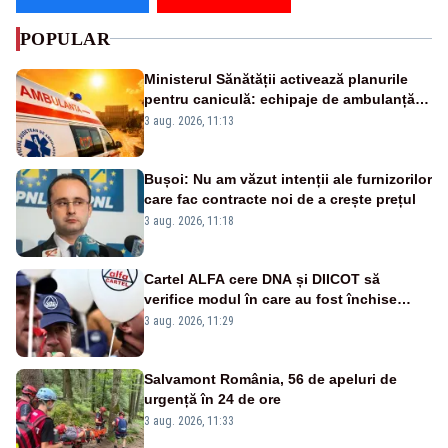
POPULAR
Ministerul Sănătății activează planurile
pentru caniculă: echipaje de ambulanță
suplimentate, stocuri de medicamente
3 aug. 2026, 11:13
verificate și puncte de apă în spațiile
publice
Bușoi: Nu am văzut intenții ale furnizorilor
care fac contracte noi de a crește prețul
3 aug. 2026, 11:18
Cartel ALFA cere DNA și DIICOT să
verifice modul în care au fost închise
centralele pe cărbune
3 aug. 2026, 11:29
Salvamont România, 56 de apeluri de
urgență în 24 de ore
3 aug. 2026, 11:33