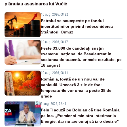
plănuiau asasinarea lui Vučić
10 aug. 2026, 08:22
Petrolul se scumpește pe fondul
incertitudinilor privind redeschiderea
Strâmtorii Ormuz
10 aug. 2026, 08:17
Peste 33.000 de candidați susțin
examenul național de Bacalaureat în
sesiunea de toamnă: primele rezultate, pe
18 august
10 aug. 2026, 08:11
România, lovită de un nou val de
caniculă. Urmează 3 zile de foc:
temperaturile vor urca la peste 38 de
grade
9 aug. 2026, 22:41
Peiu îl acuză pe Bolojan că ține România
pe loc: „Premier și ministru interimar la
Energie, dar nu are curaj să ia o decizie”