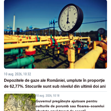
10 aug. 2026, 10:32
Depozitele de gaze ale României, umplute în proporţie
de 62,77%. Stocurile sunt sub nivelul din ultimii doi ani
10 aug. 2026, 10:18
Guvernul pregătește ajutoare pentru
culturile de porumb sau floarea–soarelui
afectate anul trecut de secetă