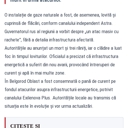
O instalație de gaze naturale a fost, de asemenea, lovită și
cuprinsă de flăcări, conform canalului independent Astra.
Guvernatorul rus al regiunii a vorbit despre „un atac masiv cu
rachete”, fără a detalia infrastructura afectată.
Autoritățile au anunțat un mort și trei răniți, iar o clădire a luat
foc în timpul loviturilor. Oficialul a precizat că infrastructura
energetică a suferit din nou avarii, provocând întreruperi de
curent și apă în mai multe zone.
În Belgorod Oblast a fost consemnată o pană de curent pe
fondul atacurilor asupra infrastructurii energetice, potrivit
canalului Exilenova Plus. Autoritățile locale au transmis că
situația este în evoluție și vor urma actualizări.
CITEȘTE ȘI