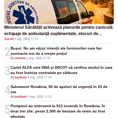
Ministerul Sănătății activează planurile pentru caniculă:
echipaje de ambulanță suplimentate, stocuri de
Social
·
3 aug. 2026, 11:13
medicamente verificate și puncte de apă în spațiile
publice
2
Bușoi: Nu am văzut intenții ale furnizorilor care fac
contracte noi de a crește prețul
Economie
-
3 aug. 2026, 11:18
3
Cartel ALFA cere DNA și DIICOT să verifice modul în care
au fost închise centralele pe cărbune
Actualitate
-
3 aug. 2026, 11:29
4
Salvamont România, 56 de apeluri de urgență în 24 de
ore
Actualitate
-
3 aug. 2026, 11:33
5
Pompierii au intervenit la 513 incendii în România, în
doar trei zile: peste 2.300 de hectare de teren au fost
afectate