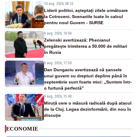
10 aug. 2026, 08:32
Liderii politici, așteptați zilele următoare
la Cotroceni. Scenariile luate în calcul
pentru noul Guvern - SURSE
9 aug. 2026, 18:04
Zelenski avertizează: Phenianul
pregătește trimiterea a 50.000 de militari
în Rusia
9 aug. 2026, 17:50
Dan Dungaciu avertizează că șansele
unui guvern cu drepturi depline până în
septembrie sunt foarte mici: „Suntem într-
o furtună perfectă”
9 aug. 2026, 15:40
Miruță cere o măsură radicală după atacul
de la Cluj. Legea dezinformării, din nou în
discuție
ECONOMIE