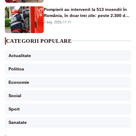
Pompierii au intervenit la 513 incendii în
România, în doar trei zile: peste 2.300 de
hectare de teren au fost afectate
3 aug. 2026, 11:11
CATEGORII POPULARE
Actualitate
Politica
Economie
Social
Sport
Sanatate