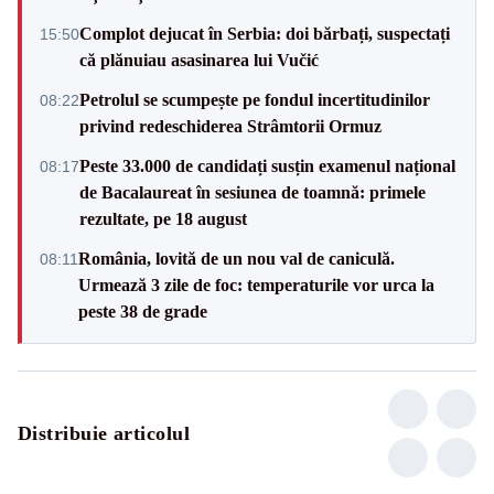
Complot dejucat în Serbia: doi bărbați, suspectați
15:50
că plănuiau asasinarea lui Vučić
Petrolul se scumpește pe fondul incertitudinilor
08:22
privind redeschiderea Strâmtorii Ormuz
Peste 33.000 de candidați susțin examenul național
08:17
de Bacalaureat în sesiunea de toamnă: primele
rezultate, pe 18 august
România, lovită de un nou val de caniculă.
08:11
Urmează 3 zile de foc: temperaturile vor urca la
peste 38 de grade
Distribuie articolul