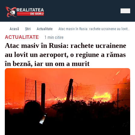
Acasă
Știri
Actualitate
Atac masiv în Rusia: rachete ucrainene au lovit un aeroport, o regiune a rămas în beznă, iar un om a murit
·
ACTUALITATE
1 min citire
Atac masiv în Rusia: rachete ucrainene
au lovit un aeroport, o regiune a rămas
în beznă, iar un om a murit