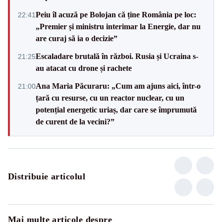
Peiu îl acuză pe Bolojan că ține România pe loc:
22:41
„Premier și ministru interimar la Energie, dar nu
are curaj să ia o decizie”
Escaladare brutală în război. Rusia și Ucraina s-
21:25
au atacat cu drone și rachete
Ana Maria Păcuraru: „Cum am ajuns aici, într-o
21:00
țară cu resurse, cu un reactor nuclear, cu un
potențial energetic uriaș, dar care se împrumută
de curent de la vecini?”
Distribuie articolul
Mai multe articole despre