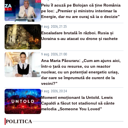
Peiu îl acuză pe Bolojan că ține România
pe loc: „Premier și ministru interimar la
Energie, dar nu are curaj să ia o decizie”
9 aug. 2026, 21:25
Escaladare brutală în război. Rusia și
Ucraina s-au atacat cu drone și rachete
9 aug. 2026, 21:00
Ana Maria Păcuraru: „Cum am ajuns aici,
într-o țară cu resurse, cu un reactor
nuclear, cu un potențial energetic uriaș,
dar care se împrumută de curent de la
vecini?”
9 aug. 2026, 20:24
Moment emoționant la Untold. Lewis
Capaldi a făcut tot stadionul să cânte
melodia „Someone You Loved”
POLITICA