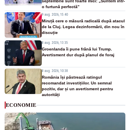
septembrie sunt foarte mici: „Suntem într-
o furtună perfectă”
9 aug. 2026, 15:40
Miruță cere o măsură radicală după atacul
de la Cluj. Legea dezinformării, din nou în
discuție
8 aug. 2026, 13:35
Groenlanda îi pune frână lui Trump.
Avertisment dur după planul de foraj
8 aug. 2026, 10:38
România își păstrează ratingul
recomandat investițiilor. Un semnal
pozitiv, dar și un avertisment pentru
autorități
ECONOMIE