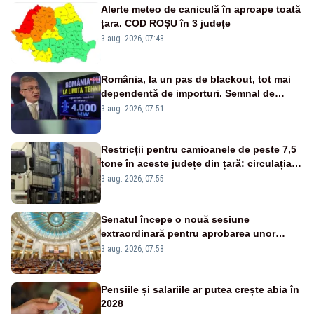
Alerte meteo de caniculă în aproape toată
țara. COD ROȘU în 3 județe
3 aug. 2026, 07:48
România, la un pas de blackout, tot mai
dependentă de importuri. Semnal de
alarmă tras de un expert în energie
3 aug. 2026, 07:51
Restricții pentru camioanele de peste 7,5
tone în aceste județe din țară: circulația
este interzisă luni, între orele 12:00 și
3 aug. 2026, 07:55
20:00
Senatul începe o nouă sesiune
extraordinară pentru aprobarea unor
jaloane din PNRR
3 aug. 2026, 07:58
Pensiile și salariile ar putea crește abia în
2028