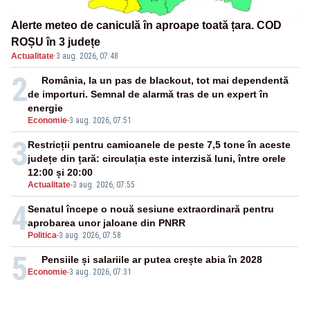
Alerte meteo de caniculă în aproape toată țara. COD
ROȘU în 3 județe
Actualitate
·
3 aug. 2026, 07:48
2
România, la un pas de blackout, tot mai dependentă
de importuri. Semnal de alarmă tras de un expert în
energie
Economie
-
3 aug. 2026, 07:51
3
Restricții pentru camioanele de peste 7,5 tone în aceste
județe din țară: circulația este interzisă luni, între orele
12:00 și 20:00
Actualitate
-
3 aug. 2026, 07:55
4
Senatul începe o nouă sesiune extraordinară pentru
aprobarea unor jaloane din PNRR
Politica
-
3 aug. 2026, 07:58
5
Pensiile și salariile ar putea crește abia în 2028
Economie
-
3 aug. 2026, 07:31