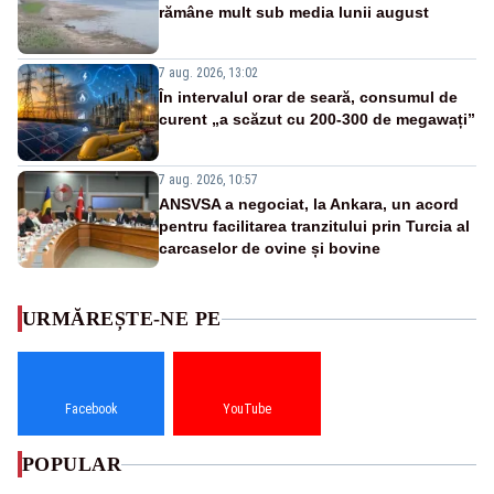
rămâne mult sub media lunii august
7 aug. 2026, 13:02
În intervalul orar de seară, consumul de
curent „a scăzut cu 200-300 de megawați”
7 aug. 2026, 10:57
ANSVSA a negociat, la Ankara, un acord
pentru facilitarea tranzitului prin Turcia al
carcaselor de ovine și bovine
URMĂREȘTE-NE PE
Facebook
YouTube
POPULAR