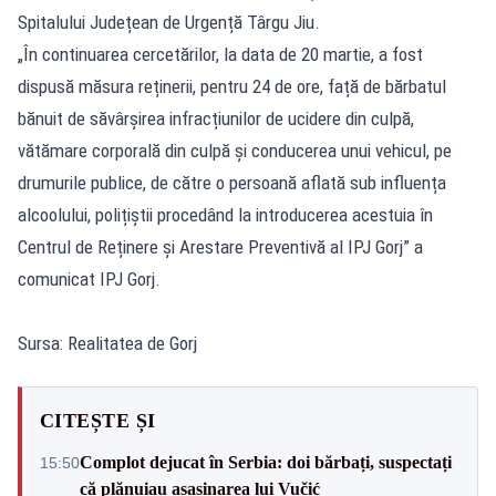
Spitalului Județean de Urgență Târgu Jiu.
„În continuarea cercetărilor, la data de 20 martie, a fost
dispusă măsura reținerii, pentru 24 de ore, față de bărbatul
bănuit de săvârșirea infracțiunilor de ucidere din culpă,
vătămare corporală din culpă și conducerea unui vehicul, pe
drumurile publice, de către o persoană aflată sub influența
alcoolului, polițiștii procedând la introducerea acestuia în
Centrul de Reținere și Arestare Preventivă al IPJ Gorj” a
comunicat IPJ Gorj.
Sursa: Realitatea de Gorj
CITEȘTE ȘI
Complot dejucat în Serbia: doi bărbați, suspectați
15:50
că plănuiau asasinarea lui Vučić