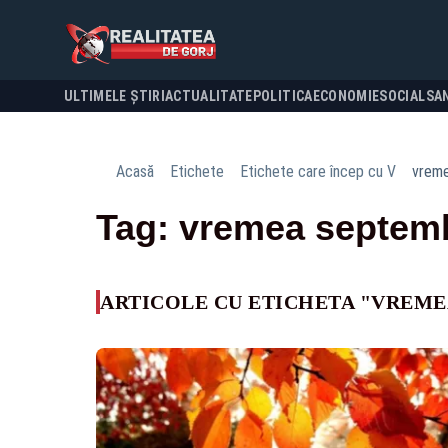
ULTIMELE ȘTIRI
ACTUALITATE
POLITICA
ECONOMIE
SOCIAL
SA
Acasă
Etichete
Etichete care încep cu V
vreme
Tag: vremea septem
ARTICOLE CU ETICHETA "VREME