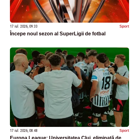
17 iul. 2026, 09:33
Sport
Începe noul sezon al SuperLigii de fotbal
17 iul. 2026, 08:48
Sport
Europa League: Universitatea Cluj, eliminată de