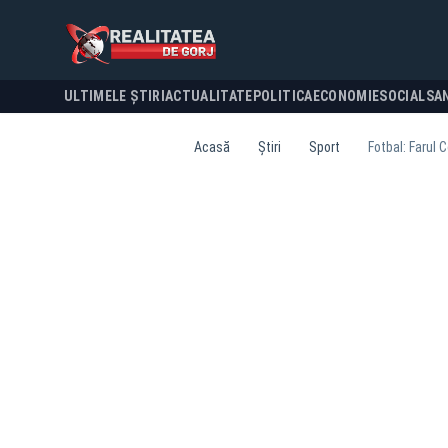
ULTIMELE ȘTIRI
ACTUALITATE
POLITICA
ECONOMIE
SOCIAL
SA
Acasă
Știri
Sport
Fotbal: Farul 