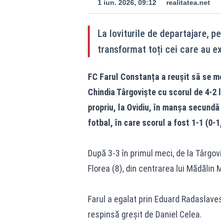
1 iun. 2026, 09:12
realitatea.net
La loviturile de departajare, p
transformat toți cei care au e
FC Farul Constanța a reușit să se me
Chindia Târgoviște cu scorul de 4-2 l
propriu, la Ovidiu, în manșa secundă
fotbal, în care scorul a fost 1-1 (0-1
După 3-3 în primul meci, de la Târgov
Florea (8), din centrarea lui Mădălin 
Farul a egalat prin Eduard Radaslave
respinsă greșit de Daniel Celea.