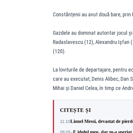
Constănțenii au avut două bare, prin 
Gazdele au dominat autoritar jocul și a
Radaslavescu (12), Alexandru Ișfan (16
(120).
La loviturile de departajare, pentru 
care au executat, Denis Alibec, Dan Sî
Mihai și Daniel Celea, în timp ce Andr
CITEȘTE ȘI
Lionel Messi, devastat de pierd
11:10
„E idolul meu, dar m-a speriat
08:05