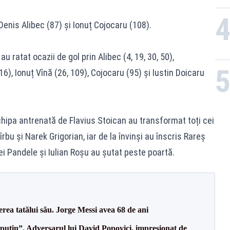
Denis Alibec (87) și Ionuț Cojocaru (108).
u ratat ocazii de gol prin Alibec (4, 19, 30, 50),
), Ionuț Vînă (26, 109), Cojocaru (95) și Iustin Doicaru
echipa antrenată de Flavius Stoican au transformat toți cei
rbu și Narek Grigorian, iar de la învinși au înscris Rareș
ei Pandele și Iulian Roșu au șutat peste poartă.
erea tatălui său. Jorge Messi avea 68 de ani
 puțin”. Adversarul lui David Popovici, impresionat de