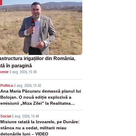
astructura irigațiilor din România,
ată în paragină
omie
·
2 aug. 2026, 15:38
2
Politica
-
2 aug. 2026, 15:42
Ana Maria Păcuraru demască planul lui
Bolojan. O nouă ediție explozivă a
emisiunii „Miza Zilei” la Realitatea
PLUS
3
Social
-
2 aug. 2026, 15:48
Misiune ratată la Izvoarele, pe Dunăre:
stânca nu a cedat, militarii reiau
detonările luni – VIDEO