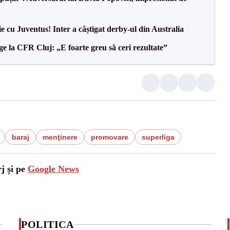
ie cu Juventus! Inter a câștigat derby-ul din Australia
e la CFR Cluj: „E foarte greu să ceri rezultate”
baraj
menţinere
promovare
superliga
j și pe
Google News
POLITICA