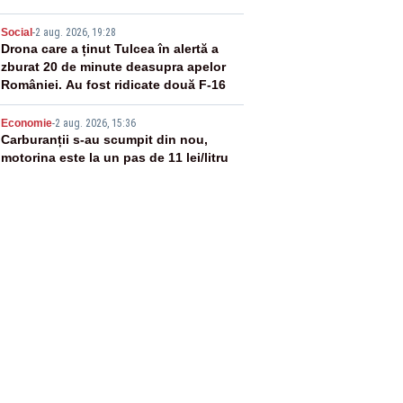
4
Social
-
2 aug. 2026, 19:28
Drona care a ținut Tulcea în alertă a
zburat 20 de minute deasupra apelor
României. Au fost ridicate două F-16
5
Economie
-
2 aug. 2026, 15:36
Carburanții s-au scumpit din nou,
motorina este la un pas de 11 lei/litru