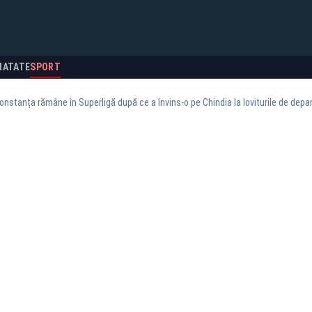
NATATE
SPORT
Constanța rămâne în Superligă după ce a învins-o pe Chindia la loviturile de depa