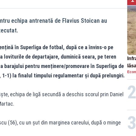
entru echipa antrenată de Flavius Stoican au
xecutat.
nțină în Superliga de fotbal, după ce a învins-o pe
a loviturile de departajare, duminică seara, pe teren
Infr
 a barajului pentru menținere/promovare în Superliga de
lăs
Econ
, 1-1) la finalul timpului regulamentar și după prelungiri.
iște, echipa de ligă secundă a deschis scorul prin Daniel
Martac.
scu (56), cu un șut din marginea careului, după o minge