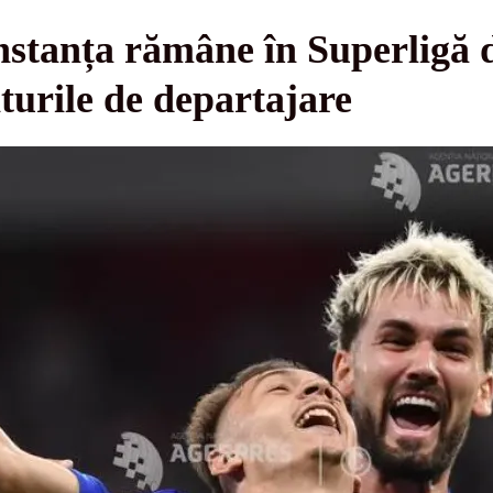
stanța rămâne în Superligă d
iturile de departajare