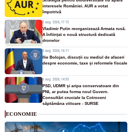
Strategia pentru biodiversitate nu apără
interesele României. AUR a votat
împotrivă
5 aug. 2026, 17:15
Vladimir Putin reorganizează Armata rusă.
A înființat o nouă structură dedicată
dronelor
5 aug. 2026, 16:11
Ilie Bolojan, discuții cu mediul de afaceri
despre economie, taxe și reformele fiscale
5 aug. 2026, 14:55
PSD, UDMR și aripa conservatoare din
PNL ar putea forma noul Guvern.
Consultări cruciale la Cotroceni
săptămâna viitoare - SURSE
ECONOMIE