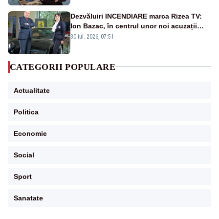
Dezvăluiri INCENDIARE marca Rizea TV:
Ion Bazac, în centrul unor noi acuzații
publice
30 iul. 2026, 07:51
CATEGORII POPULARE
Actualitate
Politica
Economie
Social
Sport
Sanatate