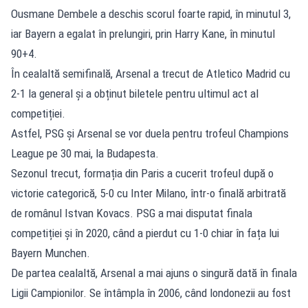
Ousmane Dembele a deschis scorul foarte rapid, în minutul 3,
iar Bayern a egalat în prelungiri, prin Harry Kane, în minutul
90+4.
În cealaltă semifinală, Arsenal a trecut de Atletico Madrid cu
2-1 la general și a obținut biletele pentru ultimul act al
competiției.
Astfel, PSG și Arsenal se vor duela pentru trofeul Champions
League pe 30 mai, la Budapesta.
Sezonul trecut, formația din Paris a cucerit trofeul după o
victorie categorică, 5-0 cu Inter Milano, într-o finală arbitrată
de românul Istvan Kovacs. PSG a mai disputat finala
competiției și în 2020, când a pierdut cu 1-0 chiar în fața lui
Bayern Munchen.
De partea cealaltă, Arsenal a mai ajuns o singură dată în finala
Ligii Campionilor. Se întâmpla în 2006, când londonezii au fost