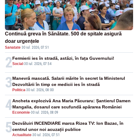
Continuă greva în Sănătate. 500 de spitale asigură
doar urgențele
Sanatate
·
30 iul. 2026, 07:51
2
Fermierii ies în stradă, astăzi, în fața Guvernului!
Social
-
30 iul. 2026, 07:54
3
Manevră mascată. Salarii mărite în secret la Ministerul
Dezvoltării în timp ce medicii ies în stradă
Politica
-
30 iul. 2026, 08:00
4
Ancheta explozivă Ana Maria Păcuraru: Șantierul Damen
Mangalia, dosarul care scufundă apărarea României
Economie
-
30 iul. 2026, 08:09
5
Dezvăluiri INCENDIARE marca Rizea TV: Ion Bazac, în
centrul unor noi acuzații publice
Actualitate
-
30 iul. 2026, 07:51