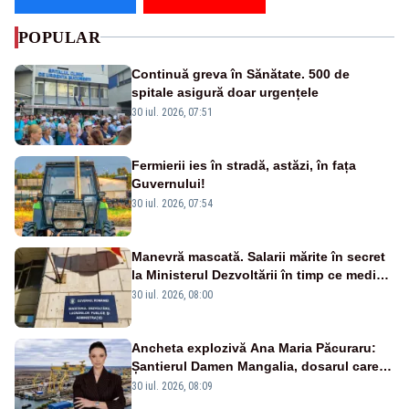
POPULAR
Continuă greva în Sănătate. 500 de
spitale asigură doar urgențele
30 iul. 2026, 07:51
Fermierii ies în stradă, astăzi, în fața
Guvernului!
30 iul. 2026, 07:54
Manevră mascată. Salarii mărite în secret
la Ministerul Dezvoltării în timp ce medicii
ies în stradă
30 iul. 2026, 08:00
Ancheta explozivă Ana Maria Păcuraru:
Șantierul Damen Mangalia, dosarul care
scufundă apărarea României
30 iul. 2026, 08:09