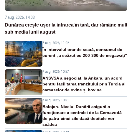
7 aug. 2026, 14:03
Dunărea crește ușor la intrarea în țară, dar rămâne mult
sub media lunii august
7 aug. 2026, 13:02
În intervalul orar de seară, consumul de
curent „a scăzut cu 200-300 de megawați”
7 aug. 2026, 10:57
ANSVSA a negociat, la Ankara, un acord
pentru facilitarea tranzitului prin Turcia al
carcaselor de ovine și bovine
7 aug. 2026, 10:51
Bolojan: Nivelul Dunării asigură o
funcționare a centralei de la Cernavodă
de patru-cinci zile dacă debitele vor
scădea