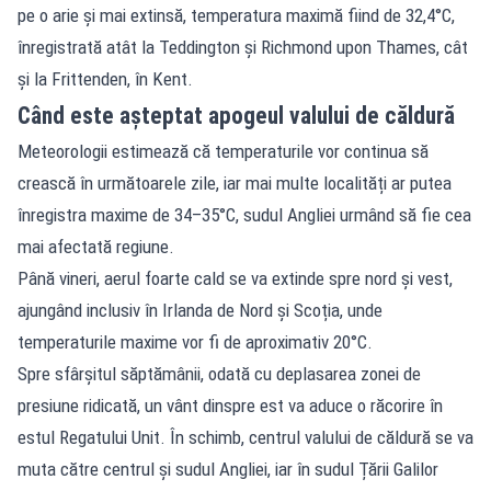
pe o arie și mai extinsă, temperatura maximă fiind de 32,4°C,
înregistrată atât la Teddington și Richmond upon Thames, cât
și la Frittenden, în Kent.
Când este așteptat apogeul valului de căldură
Meteorologii estimează că temperaturile vor continua să
crească în următoarele zile, iar mai multe localități ar putea
înregistra maxime de 34–35°C, sudul Angliei urmând să fie cea
mai afectată regiune.
Până vineri, aerul foarte cald se va extinde spre nord și vest,
ajungând inclusiv în Irlanda de Nord și Scoția, unde
temperaturile maxime vor fi de aproximativ 20°C.
Spre sfârșitul săptămânii, odată cu deplasarea zonei de
presiune ridicată, un vânt dinspre est va aduce o răcorire în
estul Regatului Unit. În schimb, centrul valului de căldură se va
muta către centrul și sudul Angliei, iar în sudul Țării Galilor