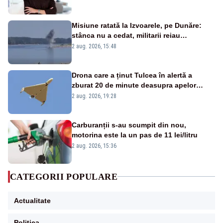
Misiune ratată la Izvoarele, pe Dunăre:
stânca nu a cedat, militarii reiau
detonările luni – VIDEO
2 aug. 2026, 15:48
Drona care a ținut Tulcea în alertă a
zburat 20 de minute deasupra apelor
României. Au fost ridicate două F-16
2 aug. 2026, 19:28
Carburanții s-au scumpit din nou,
motorina este la un pas de 11 lei/litru
2 aug. 2026, 15:36
CATEGORII POPULARE
Actualitate
Politica