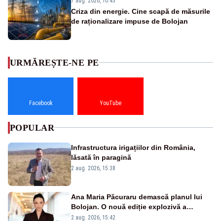
7 aug. 2026, 10:43
Criza din energie. Cine scapă de măsurile
de raționalizare impuse de Bolojan
URMĂREȘTE-NE PE
Facebook
YouTube
POPULAR
Infrastructura irigațiilor din România,
lăsată în paragină
2 aug. 2026, 15:38
Ana Maria Păcuraru demască planul lui
Bolojan. O nouă ediție explozivă a
emisiunii „Miza Zilei” la Realitatea PLUS
2 aug. 2026, 15:42