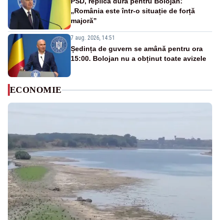
PSD, replică dură pentru Bolojan:
„România este într-o situație de forță
majoră”
7 aug. 2026, 14:51
Ședința de guvern se amână pentru ora
15:00. Bolojan nu a obținut toate avizele
ECONOMIE