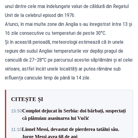
unul dintre cele mai îndelungate valuri de căldură din Regatul
Unit de la celebrul episod din 1976.
Atunci, în mai multe zone din Anglia s-au înregistrat între 13 și
16 zile consecutive cu temperaturi de peste 30°C.
Și în această perioadă, meteorologii estimează că în unele
regiuni din sudul Angliei temperaturile vor depăși pragul de
caniculă de 27–28°C pe parcursul acestei săptămâni și al celei
viitoare, astfel încât unele localități ar putea rămâne sub
influența caniculei timp de până la 14 zile.
CITEȘTE ȘI
Complot dejucat în Serbia: doi bărbați, suspectați
15:50
că plănuiau asasinarea lui Vučić
Lionel Messi, devastat de pierderea tatălui său.
11:10
Jorge Messi avea 68 de ani