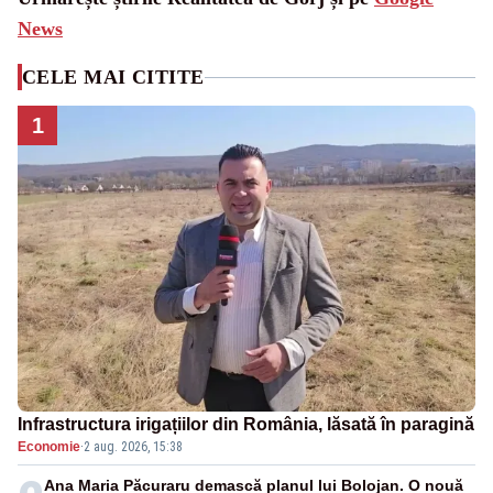
News
CELE MAI CITITE
1
Infrastructura irigațiilor din România, lăsată în paragină
Economie
·
2 aug. 2026, 15:38
Ana Maria Păcuraru demască planul lui Bolojan. O nouă