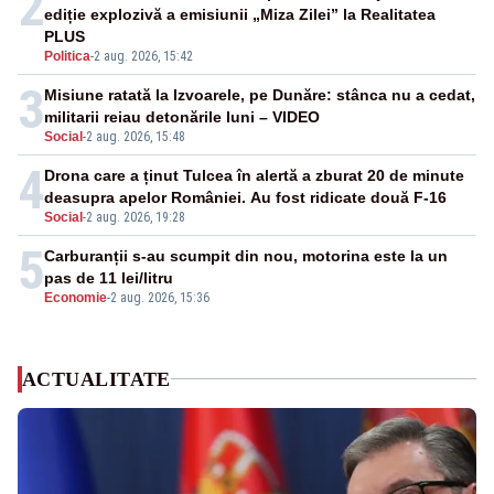
2
ediție explozivă a emisiunii „Miza Zilei” la Realitatea
PLUS
Politica
-
2 aug. 2026, 15:42
3
Misiune ratată la Izvoarele, pe Dunăre: stânca nu a cedat,
militarii reiau detonările luni – VIDEO
Social
-
2 aug. 2026, 15:48
4
Drona care a ținut Tulcea în alertă a zburat 20 de minute
deasupra apelor României. Au fost ridicate două F-16
Social
-
2 aug. 2026, 19:28
5
Carburanții s-au scumpit din nou, motorina este la un
pas de 11 lei/litru
Economie
-
2 aug. 2026, 15:36
ACTUALITATE