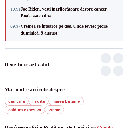
Joe Biden, vești îngrijorătoare despre cancer.
10:51
Boala s-a extins
Vremea se întoarce pe dos. Unde lovesc ploile
09:37
duminică, 9 august
Distribuie articolul
Mai multe articole despre
canicula
Franta
marea britanie
caldura excesiva
vreme
Urmărește știrile Realitatea de Gorj și pe
Google