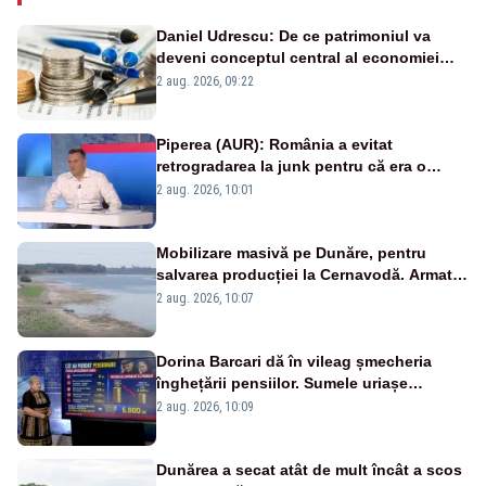
Daniel Udrescu: De ce patrimoniul va
deveni conceptul central al economiei
viitoare?
2 aug. 2026, 09:22
Piperea (AUR): România a evitat
retrogradarea la junk pentru că era o
catastrofă pentru bănci și fondurile de
2 aug. 2026, 10:01
pensii
Mobilizare masivă pe Dunăre, pentru
salvarea producției la Cernavodă. Armata
va detona o stâncă și va devia apa
2 aug. 2026, 10:07
fluviului - IMAGINI AERIENE
Dorina Barcari dă în vileag șmecheria
înghețării pensiilor. Sumele uriașe
pierdute de fiecare român
2 aug. 2026, 10:09
Dunărea a secat atât de mult încât a scos