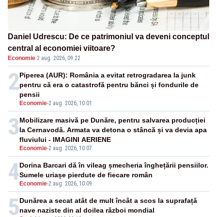
Daniel Udrescu: De ce patrimoniul va deveni conceptul
central al economiei viitoare?
Economie
·
2 aug. 2026, 09:22
2
Piperea (AUR): România a evitat retrogradarea la junk
pentru că era o catastrofă pentru bănci și fondurile de
pensii
Economie
-
2 aug. 2026, 10:01
3
Mobilizare masivă pe Dunăre, pentru salvarea producției
la Cernavodă. Armata va detona o stâncă și va devia apa
fluviului - IMAGINI AERIENE
Economie
-
2 aug. 2026, 10:07
4
Dorina Barcari dă în vileag șmecheria înghețării pensiilor.
Sumele uriașe pierdute de fiecare român
Economie
-
2 aug. 2026, 10:09
5
Dunărea a secat atât de mult încât a scos la suprafață
nave naziste din al doilea război mondial