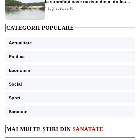
la suprafață nave naziste din al doilea
război mondial
1 aug. 2026, 23:10
CATEGORII POPULARE
Actualitate
Politica
Economie
Social
Sport
Sanatate
MAI MULTE ȘTIRI DIN
SANATATE