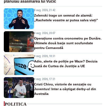
plănuiau asasinarea lui Vučić
8 aug. 2026, 21:42
Zelenski trage un semnal de alarmă:
„Rachetele voastre ar putea salva vieți”
8 aug. 2026, 20:07
Operațiune contra cronometru pe Dunăre.
Ultimele două barje sunt scufundate
pentru Cernavodă
8 aug. 2026, 18:31
Adio, alerte de poliție pe Waze? Decizia
luată de Curtea de Justiție a UE
8 aug. 2026, 17:31
Cristi Chivu, victorie de senzație cu
Juventus! Inter a câștigat derby-ul din
Australia
POLITICA