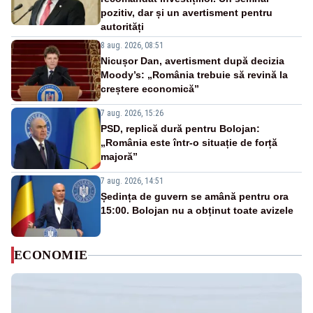
pozitiv, dar și un avertisment pentru
autorități
8 aug. 2026, 08:51
Nicușor Dan, avertisment după decizia
Moody’s: „România trebuie să revină la
creștere economică”
7 aug. 2026, 15:26
PSD, replică dură pentru Bolojan:
„România este într-o situație de forță
majoră”
7 aug. 2026, 14:51
Ședința de guvern se amână pentru ora
15:00. Bolojan nu a obținut toate avizele
ECONOMIE