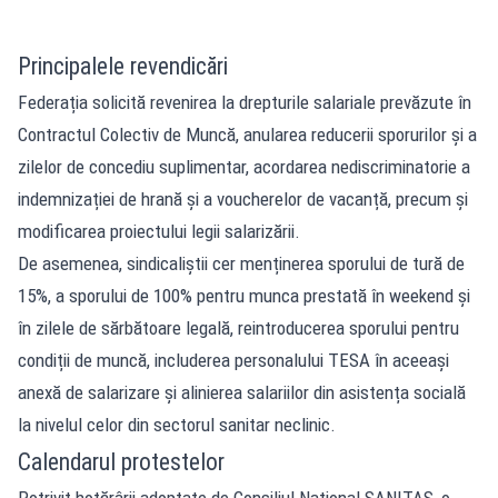
Principalele revendicări
Federația solicită revenirea la drepturile salariale prevăzute în
Contractul Colectiv de Muncă, anularea reducerii sporurilor și a
zilelor de concediu suplimentar, acordarea nediscriminatorie a
indemnizației de hrană și a voucherelor de vacanță, precum și
modificarea proiectului legii salarizării.
De asemenea, sindicaliștii cer menținerea sporului de tură de
15%, a sporului de 100% pentru munca prestată în weekend și
în zilele de sărbătoare legală, reintroducerea sporului pentru
condiții de muncă, includerea personalului TESA în aceeași
anexă de salarizare și alinierea salariilor din asistența socială
la nivelul celor din sectorul sanitar neclinic.
Calendarul protestelor
Potrivit hotărârii adoptate de Consiliul Național SANITAS, o