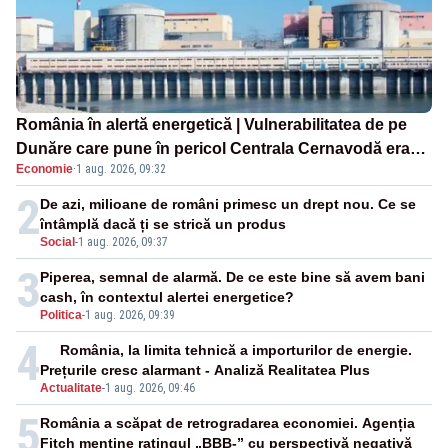
România în alertă energetică | Vulnerabilitatea de pe
Dunăre care pune în pericol Centrala Cernavodă era
Economie
·
1 aug. 2026, 09:32
cunoscută de pe vremea lui Ceaușescu
2
De azi, milioane de români primesc un drept nou. Ce se
întâmplă dacă ți se strică un produs
Social
-
1 aug. 2026, 09:37
3
Piperea, semnal de alarmă. De ce este bine să avem bani
cash, în contextul alertei energetice?
Politica
-
1 aug. 2026, 09:39
4
România, la limita tehnică a importurilor de energie.
Prețurile cresc alarmant - Analiză Realitatea Plus
Actualitate
-
1 aug. 2026, 09:46
5
România a scăpat de retrogradarea economiei. Agenția
Fitch menține ratingul „BBB-” cu perspectivă negativă