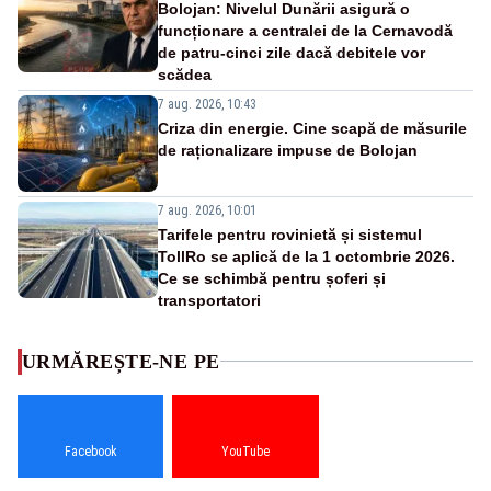
Bolojan: Nivelul Dunării asigură o
funcționare a centralei de la Cernavodă
de patru-cinci zile dacă debitele vor
scădea
7 aug. 2026, 10:43
Criza din energie. Cine scapă de măsurile
de raționalizare impuse de Bolojan
7 aug. 2026, 10:01
Tarifele pentru rovinietă și sistemul
TollRo se aplică de la 1 octombrie 2026.
Ce se schimbă pentru șoferi și
transportatori
URMĂREȘTE-NE PE
Facebook
YouTube