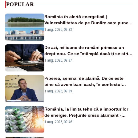
POPULAR
România în alertă energetică |
Vulnerabilitatea de pe Dunăre care pune
în pericol Centrala Cernavodă era
1 aug. 2026, 09:32
cunoscută de pe vremea lui Ceaușescu
De azi, milioane de români primesc un
drept nou. Ce se întâmplă dacă ți se strică
un produs
1 aug. 2026, 09:37
Piperea, semnal de alarmă. De ce este
bine să avem bani cash, în contextul
alertei energetice?
1 aug. 2026, 09:39
România, la limita tehnică a importurilor
de energie. Prețurile cresc alarmant -
Analiză Realitatea Plus
1 aug. 2026, 09:46