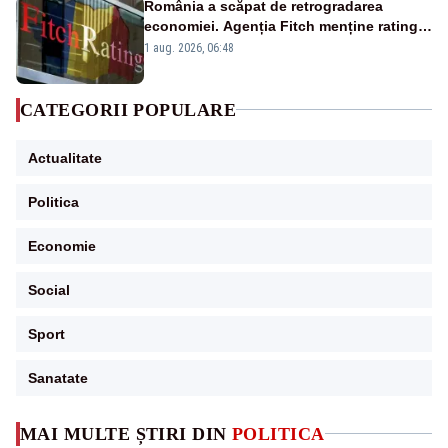
România a scăpat de retrogradarea
economiei. Agenția Fitch menține ratingul
„BBB-” cu perspectivă negativă
1 aug. 2026, 06:48
CATEGORII POPULARE
Actualitate
Politica
Economie
Social
Sport
Sanatate
MAI MULTE ȘTIRI DIN
POLITICA