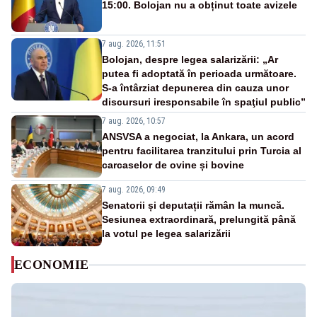
15:00. Bolojan nu a obținut toate avizele
7 aug. 2026, 11:51
Bolojan, despre legea salarizării: „Ar
putea fi adoptată în perioada următoare.
S-a întârziat depunerea din cauza unor
discursuri iresponsabile în spaţiul public”
7 aug. 2026, 10:57
ANSVSA a negociat, la Ankara, un acord
pentru facilitarea tranzitului prin Turcia al
carcaselor de ovine și bovine
7 aug. 2026, 09:49
Senatorii și deputații rămân la muncă.
Sesiunea extraordinară, prelungită până
la votul pe legea salarizării
ECONOMIE