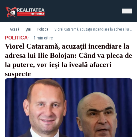
Acasă
Știri
Politica
Viorel Cataramă, acuzații incendiare la adresa lui Ilie Bolojan: Când va pleca de la putere, vor ieși la iveală afaceri suspecte
·
POLITICA
1 min citire
Viorel Cataramă, acuzații incendiare la
adresa lui Ilie Bolojan: Când va pleca de
la putere, vor ieși la iveală afaceri
suspecte