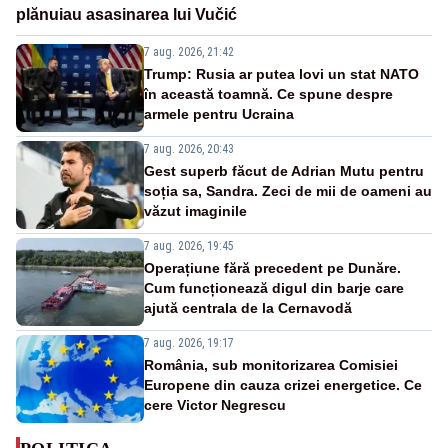
plănuiau asasinarea lui Vučić
7 aug. 2026, 21:42
Trump: Rusia ar putea lovi un stat NATO
în această toamnă. Ce spune despre
armele pentru Ucraina
7 aug. 2026, 20:43
Gest superb făcut de Adrian Mutu pentru
soția sa, Sandra. Zeci de mii de oameni au
văzut imaginile
7 aug. 2026, 19:45
Operațiune fără precedent pe Dunăre.
Cum funcționează digul din barje care
ajută centrala de la Cernavodă
7 aug. 2026, 19:17
România, sub monitorizarea Comisiei
Europene din cauza crizei energetice. Ce
cere Victor Negrescu