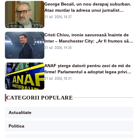
George Becali, un nou derapaj suburban.
Atac murdar la adresa unui jurnalist
sportiv – AUDIO
31 iul. 2026, 18:37
Cristi Chivu, ironie savuroasă înainte de
Inter – Manchester City: „Ar fi frumos să
mai cumpărați și de la noi”
31 iul. 2026, 19:35
ANAF șterge datorii pentru zeci de mii de
firme! Parlamentul a adoptat legea privind
amnistia fiscală
31 iul. 2026, 18:21
CATEGORII POPULARE
Actualitate
Politica