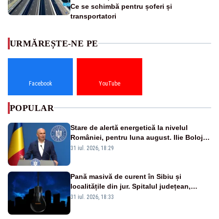
Ce se schimbă pentru șoferi și
transportatori
URMĂREȘTE-NE PE
Facebook
YouTube
POPULAR
Stare de alertă energetică la nivelul
României, pentru luna august. Ilie Bolojan
a anunțat importuri și posibile restricții –
31 iul. 2026, 18:29
VIDEO
Pană masivă de curent în Sibiu și
localitățile din jur. Spitalul județean,
semafoarele, rețelele de telefonie, grav
31 iul. 2026, 18:33
afectate