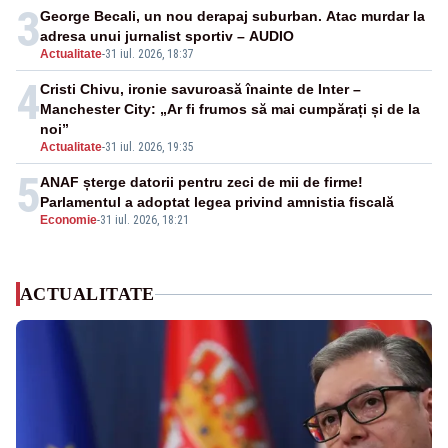
3
George Becali, un nou derapaj suburban. Atac murdar la
adresa unui jurnalist sportiv – AUDIO
Actualitate
-
31 iul. 2026, 18:37
4
Cristi Chivu, ironie savuroasă înainte de Inter –
Manchester City: „Ar fi frumos să mai cumpărați și de la
noi”
Actualitate
-
31 iul. 2026, 19:35
5
ANAF șterge datorii pentru zeci de mii de firme!
Parlamentul a adoptat legea privind amnistia fiscală
Economie
-
31 iul. 2026, 18:21
ACTUALITATE