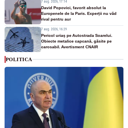
7 aug. 2026, 17:14
David Popovici, favorit absolut la
Europenele de la Paris. Experții nu văd
rival pentru aur
7 aug. 2026, 16:29
Pericol uriaș pe Autostrada Soarelui.
Obiecte metalice capcană, găsite pe
carosabil. Avertisment CNAIR
POLITICA