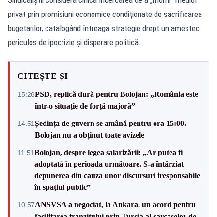
privat prin promisiuni economice condiționate de sacrificarea
bugetarilor, catalogând întreaga strategie drept un amestec
periculos de ipocrizie și disperare politică.
CITEȘTE ȘI
PSD, replică dură pentru Bolojan: „România este
15:26
într-o situație de forță majoră”
Ședința de guvern se amână pentru ora 15:00.
14:51
Bolojan nu a obținut toate avizele
Bolojan, despre legea salarizării: „Ar putea fi
11:51
adoptată în perioada următoare. S-a întârziat
depunerea din cauza unor discursuri iresponsabile
în spaţiul public”
ANSVSA a negociat, la Ankara, un acord pentru
10:57
facilitarea tranzitului prin Turcia al carcaselor de