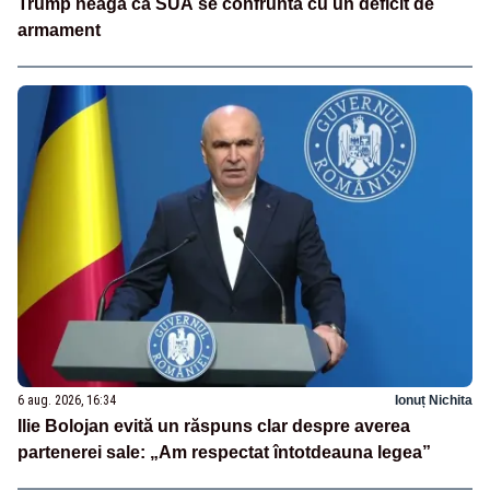
Trump neagă că SUA se confruntă cu un deficit de
armament
6 aug. 2026, 16:34
Ionuț Nichita
Ilie Bolojan evită un răspuns clar despre averea
partenerei sale: „Am respectat întotdeauna legea”