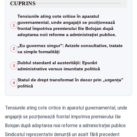
CUPRINS
Tensiunile ating cote critice în aparatul
guvernamental, unde angajații se poziționează
1
frontal împotriva premierului Ilie Bolojan după
adoptarea noii reforme a administrației publice.
„Eu guvernez singur”: Avizele consultative, tratate
2
ca simple formalități
Dublul standard al austerității: Epurări
3
administrative versus imunitate politică
Statul de drept transformat în decor prin „urgența”
4
politică
Tensiunile ating cote critice în aparatul guvernamental, unde
angajații se poziționează frontal împotriva premierului Ilie
Bolojan după adoptarea noii reforme a administrației publice.
Sindicatul reprezentativ denunță un asalt fără precedent