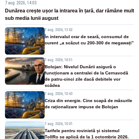
7 aug. 2026, 14:03
Dunărea crește ușor la intrarea în țară, dar rămâne mult
sub media lunii august
7 aug. 2026, 13:02
În intervalul orar de seară, consumul de
curent „a scăzut cu 200-300 de megawați”
7 aug. 2026, 10:51
Bolojan: Nivelul Dunării asigură o
funcționare a centralei de la Cernavodă
de patru-cinci zile dacă debitele vor
scădea
7 aug. 2026, 10:43
Criza din energie. Cine scapă de măsurile
de raționalizare impuse de Bolojan
7 aug. 2026, 10:01
Tarifele pentru rovinietă și sistemul
TollRo se aplică de la 1 octombrie 2026.