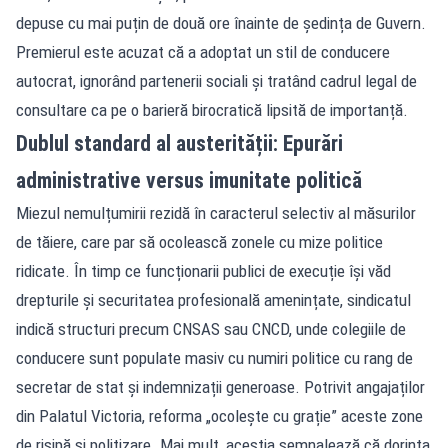
depuse cu mai puțin de două ore înainte de ședința de Guvern.
Premierul este acuzat că a adoptat un stil de conducere
autocrat, ignorând partenerii sociali și tratând cadrul legal de
consultare ca pe o barieră birocratică lipsită de importanță.
Dublul standard al austerității: Epurări
administrative versus imunitate politică
Miezul nemulțumirii rezidă în caracterul selectiv al măsurilor
de tăiere, care par să ocolească zonele cu mize politice
ridicate. În timp ce funcționarii publici de execuție își văd
drepturile și securitatea profesională amenințate, sindicatul
indică structuri precum CNSAS sau CNCD, unde colegiile de
conducere sunt populate masiv cu numiri politice cu rang de
secretar de stat și indemnizații generoase. Potrivit angajaților
din Palatul Victoria, reforma „ocolește cu grație” aceste zone
de risipă și politizare. Mai mult, aceștia semnalează că dorința