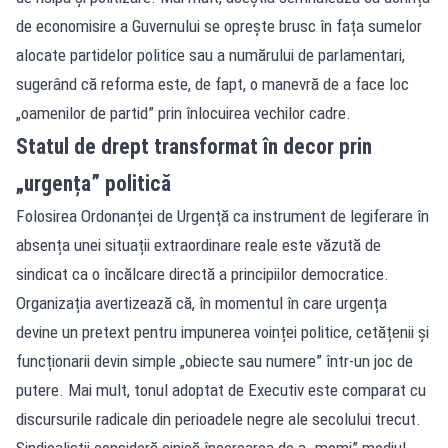
de economisire a Guvernului se oprește brusc în fața sumelor
alocate partidelor politice sau a numărului de parlamentari,
sugerând că reforma este, de fapt, o manevră de a face loc
„oamenilor de partid” prin înlocuirea vechilor cadre.
Statul de drept transformat în decor prin
„urgența” politică
Folosirea Ordonanței de Urgență ca instrument de legiferare în
absența unei situații extraordinare reale este văzută de
sindicat ca o încălcare directă a principiilor democratice.
Organizația avertizează că, în momentul în care urgența
devine un pretext pentru impunerea voinței politice, cetățenii și
funcționarii devin simple „obiecte sau numere” într-un joc de
putere. Mai mult, tonul adoptat de Executiv este comparat cu
discursurile radicale din perioadele negre ale secolului trecut.
Sindicaliștii consideră cinică încercarea de a „momi” mediul