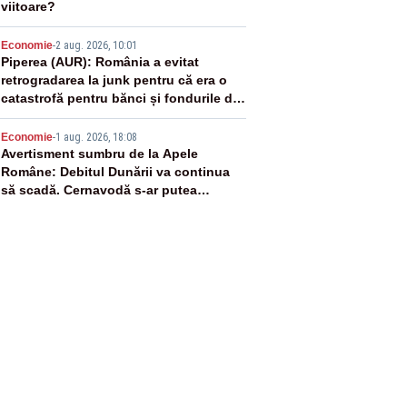
viitoare?
4
Economie
-
2 aug. 2026, 10:01
Piperea (AUR): România a evitat
retrogradarea la junk pentru că era o
catastrofă pentru bănci și fondurile de
pensii
5
Economie
-
1 aug. 2026, 18:08
Avertisment sumbru de la Apele
Române: Debitul Dunării va continua
să scadă. Cernavodă s-ar putea
închide în 4 zile