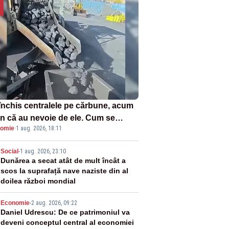
închis centralele pe cărbune, acum
n că au nevoie de ele. Cum se
omie
·
1 aug. 2026, 18:11
ează vina în plină criză energetică
2
Social
-
1 aug. 2026, 23:10
Dunărea a secat atât de mult încât a
scos la suprafață nave naziste din al
doilea război mondial
3
Economie
-
2 aug. 2026, 09:22
Daniel Udrescu: De ce patrimoniul va
deveni conceptul central al economiei