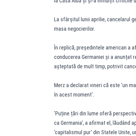
la Casa Albă și și-a înmulțit criticile 
La sfârșitul lunii aprilie, cancelaru
masa negocierilor.
În replică, președintele american a af
conducerea Germaniei și a anunțat re
așteptată de mult timp, potrivit cance
Merz a declarat vineri că este 'un ma
în acest moment'.
'Puține țări din lume oferă perspectiv
ca Germania', a afirmat el, lăudând a
'capitalismul pur' din Statele Unite, 