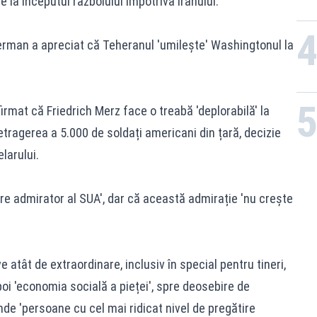
de la începutul războiului împotriva Iranului.
l german a apreciat că Teheranul 'umilește' Washingtonul la
irmat că Friedrich Merz face o treabă 'deplorabilă' la
tragerea a 5.000 de soldați americani din țară, decizie
larului.
re admirator al SUA', dar că această admirație 'nu crește
e atât de extraordinare, inclusiv în special pentru tineri,
poi 'economia socială a pieței', spre deosebire de
unde 'persoane cu cel mai ridicat nivel de pregătire