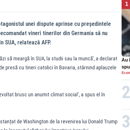
1
otagonistul unei dispute aprinse cu președintele
ecomandat vineri tinerilor din Germania să nu
în SUA, relatează AFP.
zi să meargă în SUA, la studii sau la muncă', a declarat
Au 
de presă cu tineri catolici în Bavaria, stârnind aplauzele
spu
Econ
pas
voltat brusc un anumit climat social', a spus el în
 distanțat de Washington de la revenirea lui Donald Trump