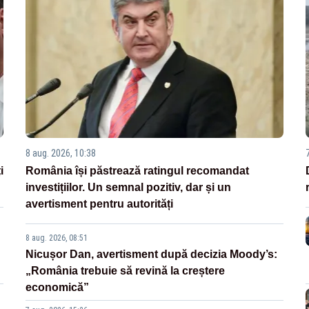
8 aug. 2026, 10:38
i
România își păstrează ratingul recomandat
investițiilor. Un semnal pozitiv, dar și un
avertisment pentru autorități
8 aug. 2026, 08:51
Nicușor Dan, avertisment după decizia Moody’s:
„România trebuie să revină la creștere
economică”