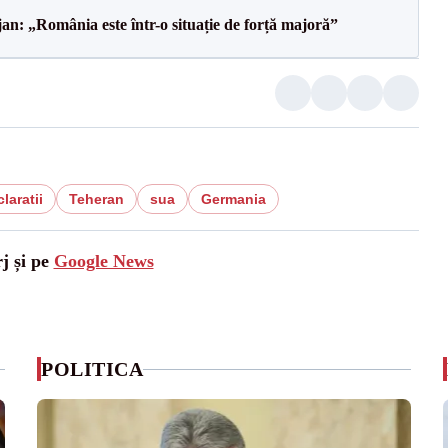
an: „România este într-o situație de forță majoră”
laratii
Teheran
sua
Germania
j și pe
Google News
POLITICA