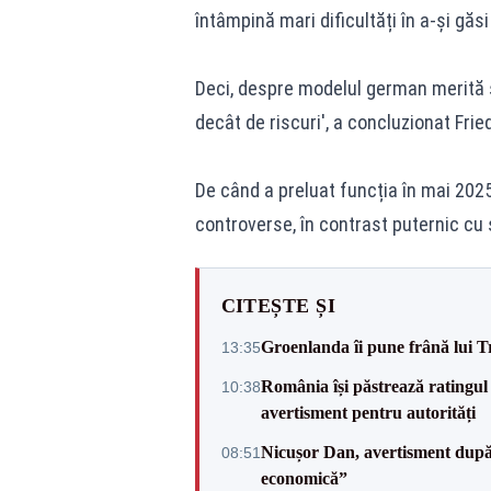
întâmpină mari dificultăți în a-și găs
Deci, despre modelul german merită s
decât de riscuri', a concluzionat Frie
De când a preluat funcția în mai 2025,
controverse, în contrast puternic cu s
CITEȘTE ȘI
Groenlanda îi pune frână lui 
13:35
România își păstrează ratingul 
10:38
avertisment pentru autorități
Nicușor Dan, avertisment după 
08:51
economică”