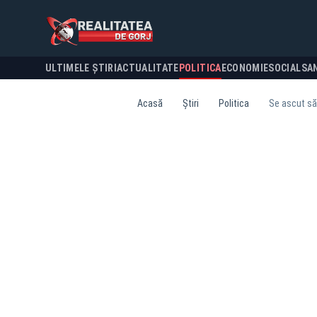
ULTIMELE ȘTIRI
ACTUALITATE
POLITICA
ECONOMIE
SOCIAL
SA
Acasă
Știri
Politica
Se ascut săb