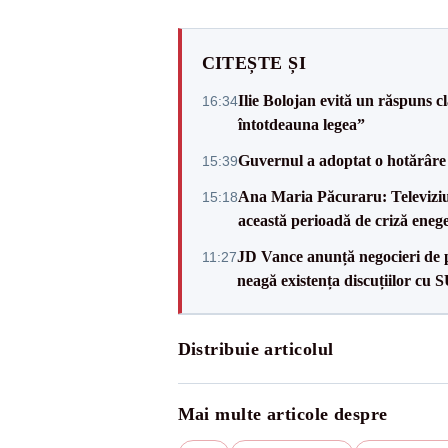
CITEȘTE ȘI
Ilie Bolojan evită un răspuns c
16:34
întotdeauna legea”
Guvernul a adoptat o hotărâre 
15:39
Ana Maria Păcuraru: Televiziune
15:18
această perioadă de criză enege
JD Vance anunță negocieri de pa
11:27
neagă existența discuțiilor cu 
Distribuie articolul
Mai multe articole despre