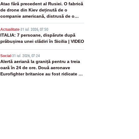
3
Atac fără precedent al Rusiei. O fabrică
de drone din Kiev deținută de o
companie americană, distrusă de o
rachetă rusească
4
Actualitate
-
31 iul. 2026, 07:50
ITALIA: 7 persoane, dispărute după
prăbușirea unei clădiri în Sicilia | VIDEO
5
Social
-
31 iul. 2026, 07:24
Alertă aeriană la graniță pentru a treia
oară în 24 de ore. Două aeronave
Eurofighter britanice au fost ridicate de
la sol