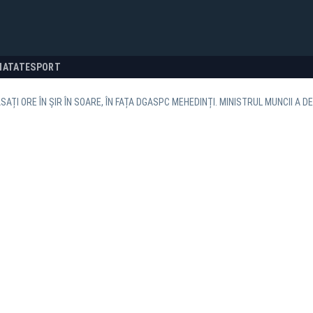
NATATE
SPORT
ĂSAȚI ORE ÎN ȘIR ÎN SOARE, ÎN FAȚA DGASPC MEHEDINȚI. MINISTRUL MUNCII A 