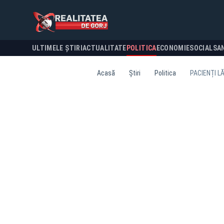
ULTIMELE ȘTIRI
ACTUALITATE
POLITICA
ECONOMIE
SOCIAL
SA
Acasă
Știri
Politica
PACIENȚI L