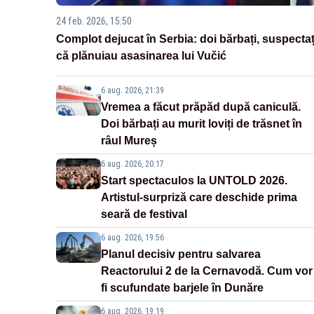
24 feb. 2026, 15:50
Complot dejucat în Serbia: doi bărbați, suspectaț
că plănuiau asasinarea lui Vučić
6 aug. 2026, 21:39
Vremea a făcut prăpăd după caniculă.
Doi bărbați au murit loviți de trăsnet în
râul Mureș
6 aug. 2026, 20:17
Start spectaculos la UNTOLD 2026.
Artistul-surpriză care deschide prima
seară de festival
6 aug. 2026, 19:56
Planul decisiv pentru salvarea
Reactorului 2 de la Cernavodă. Cum vor
fi scufundate barjele în Dunăre
6 aug. 2026, 19:19