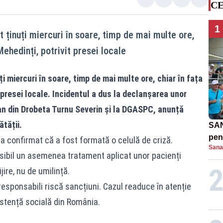
CE
1
t ținuți miercuri în soare, timp de mai multe ore,
ehedinți, potrivit presei locale
ți miercuri în soare, timp de mai multe ore, chiar în fața
presei locale. Incidentul a dus la declanșarea unor
ean din Drobeta Turnu Severin și la DGASPC, anunță
tății.
SAN
pent
 a confirmat că a fost formată o celulă de criză.
Sana
proi
osibil un asemenea tratament aplicat unor pacienți
jire, nu de umilință.
responsabili riscă sancțiuni. Cazul readuce în atenție
stență socială din România.