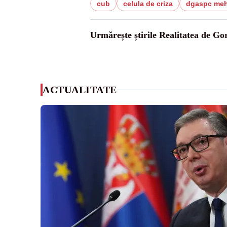
cub
celula de criza
dgaspc meh
Urmărește știrile Realitatea de Gor
ACTUALITATE