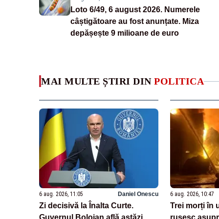
Loto 6/49, 6 august 2026. Numerele
câștigătoare au fost anunțate. Miza
depășește 9 milioane de euro
MAI MULTE ȘTIRI DIN
POLITICA
6 aug. 2026, 11:05
Daniel Onescu
6 aug. 2026, 10:47
Zi decisivă la Înalta Curte.
Trei morți în
Guvernul Bolojan află astăzi
rusesc asupr