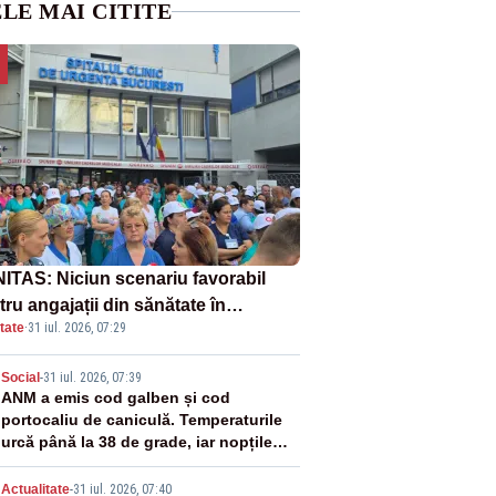
LE MAI CITITE
ITAS: Niciun scenariu favorabil
ru angajații din sănătate în
tate
·
31 iul. 2026, 07:29
ectul Legii salarizării
2
Social
-
31 iul. 2026, 07:39
ANM a emis cod galben și cod
portocaliu de caniculă. Temperaturile
urcă până la 38 de grade, iar nopțile
devin tropicale
Actualitate
-
31 iul. 2026, 07:40