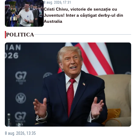
8 aug. 2026, 17:31
Cristi Chivu, victorie de senzație cu
Juventus! Inter a câștigat derby-ul din
Australia
POLITICA
8 aug. 2026, 13:35