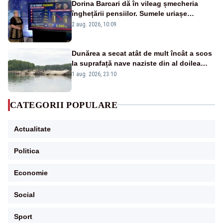
Dorina Barcari dă în vileag șmecheria
înghețării pensiilor. Sumele uriașe
pierdute de fiecare român
2 aug. 2026, 10:09
Dunărea a secat atât de mult încât a scos
la suprafață nave naziste din al doilea
război mondial
1 aug. 2026, 23:10
CATEGORII POPULARE
Actualitate
Politica
Economie
Social
Sport