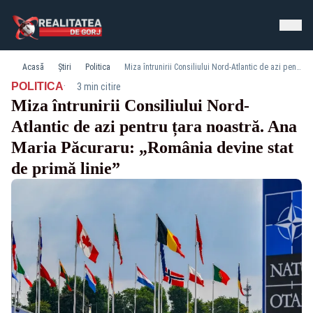
Acasă
Știri
Politica
Miza întrunirii Consiliului Nord-Atlantic de azi pentru țara noastră. Ana Maria Păcuraru: „România devine stat de primă linie”
·
POLITICA
3 min citire
Miza întrunirii Consiliului Nord-
Atlantic de azi pentru țara noastră. Ana
Maria Păcuraru: „România devine stat
de primă linie”