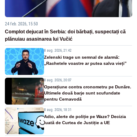
24 feb. 2026, 15:50
Complot dejucat în Serbia: doi bărbați, suspectați că
plănuiau asasinarea lui Vučić
8 aug. 2026, 21:42
Zelenski trage un semnal de alarmă:
„Rachetele voastre ar putea salva vieți”
8 aug. 2026, 20:07
Operațiune contra cronometru pe Dunăre.
Ultimele două barje sunt scufundate
pentru Cernavodă
8 aug. 2026, 18:31
Adio, alerte de poliție pe Waze? Decizia
luată de Curtea de Justiție a UE