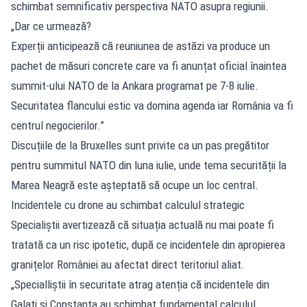
schimbat semnificativ perspectiva NATO asupra regiunii.
„Dar ce urmează?
Experții anticipează că reuniunea de astăzi va produce un
pachet de măsuri concrete care va fi anunțat oficial înaintea
summit-ului NATO de la Ankara programat pe 7-8 iulie.
Securitatea flancului estic va domina agenda iar România va fi
centrul negocierilor.”
Discuțiile de la Bruxelles sunt privite ca un pas pregătitor
pentru summitul NATO din luna iulie, unde tema securității la
Marea Neagră este așteptată să ocupe un loc central.
Incidentele cu drone au schimbat calculul strategic
Specialiștii avertizează că situația actuală nu mai poate fi
tratată ca un risc ipotetic, după ce incidentele din apropierea
granițelor României au afectat direct teritoriul aliat.
„Specialliștii în securitate atrag atenția că incidentele din
Galați și Constanța au schimbat fundamental calculul