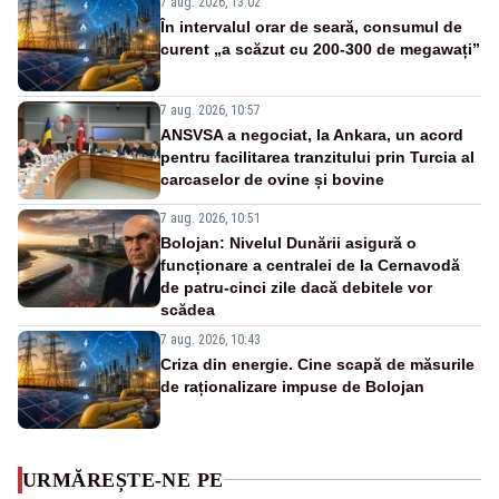
7 aug. 2026, 13:02
În intervalul orar de seară, consumul de
curent „a scăzut cu 200-300 de megawați”
7 aug. 2026, 10:57
ANSVSA a negociat, la Ankara, un acord
pentru facilitarea tranzitului prin Turcia al
carcaselor de ovine și bovine
7 aug. 2026, 10:51
Bolojan: Nivelul Dunării asigură o
funcționare a centralei de la Cernavodă
de patru-cinci zile dacă debitele vor
scădea
7 aug. 2026, 10:43
Criza din energie. Cine scapă de măsurile
de raționalizare impuse de Bolojan
URMĂREȘTE-NE PE