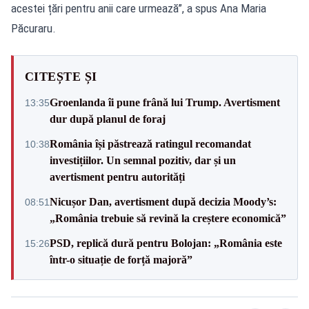
acestei țări pentru anii care urmează”, a spus Ana Maria
Păcuraru.
CITEȘTE ȘI
Groenlanda îi pune frână lui Trump. Avertisment
13:35
dur după planul de foraj
România își păstrează ratingul recomandat
10:38
investițiilor. Un semnal pozitiv, dar și un
avertisment pentru autorități
Nicușor Dan, avertisment după decizia Moody’s:
08:51
„România trebuie să revină la creștere economică”
PSD, replică dură pentru Bolojan: „România este
15:26
într-o situație de forță majoră”