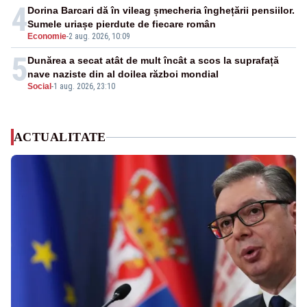
4
Dorina Barcari dă în vileag șmecheria înghețării pensiilor.
Sumele uriașe pierdute de fiecare român
Economie
-
2 aug. 2026, 10:09
5
Dunărea a secat atât de mult încât a scos la suprafață
nave naziste din al doilea război mondial
Social
-
1 aug. 2026, 23:10
ACTUALITATE