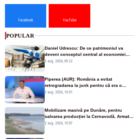
Facebook
YouTube
POPULAR
Daniel Udrescu: De ce patrimoniul va
deveni conceptul central al economiei
viitoare?
2 aug. 2026, 09:22
Piperea (AUR): România a evitat
retrogradarea la junk pentru că era o
catastrofă pentru bănci și fondurile de
2 aug. 2026, 10:01
pensii
Mobilizare masivă pe Dunăre, pentru
salvarea producției la Cernavodă. Armata
va detona o stâncă și va devia apa
2 aug. 2026, 10:07
fluviului - IMAGINI AERIENE