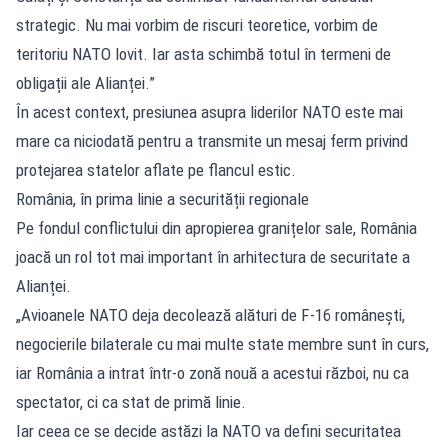
strategic. Nu mai vorbim de riscuri teoretice, vorbim de
teritoriu NATO lovit. Iar asta schimbă totul în termeni de
obligații ale Alianței.”
În acest context, presiunea asupra liderilor NATO este mai
mare ca niciodată pentru a transmite un mesaj ferm privind
protejarea statelor aflate pe flancul estic.
România, în prima linie a securității regionale
Pe fondul conflictului din apropierea granițelor sale, România
joacă un rol tot mai important în arhitectura de securitate a
Alianței.
„Avioanele NATO deja decolează alături de F-16 românești,
negocierile bilaterale cu mai multe state membre sunt în curs,
iar România a intrat într-o zonă nouă a acestui război, nu ca
spectator, ci ca stat de primă linie.
Iar ceea ce se decide astăzi la NATO va defini securitatea