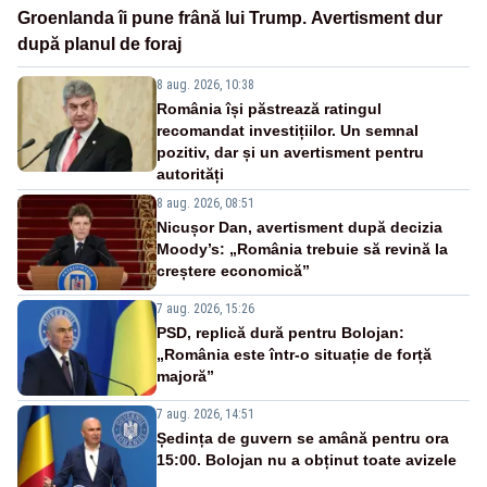
Groenlanda îi pune frână lui Trump. Avertisment dur
după planul de foraj
8 aug. 2026, 10:38
România își păstrează ratingul
recomandat investițiilor. Un semnal
pozitiv, dar și un avertisment pentru
autorități
8 aug. 2026, 08:51
Nicușor Dan, avertisment după decizia
Moody’s: „România trebuie să revină la
creștere economică”
7 aug. 2026, 15:26
PSD, replică dură pentru Bolojan:
„România este într-o situație de forță
majoră”
7 aug. 2026, 14:51
Ședința de guvern se amână pentru ora
15:00. Bolojan nu a obținut toate avizele