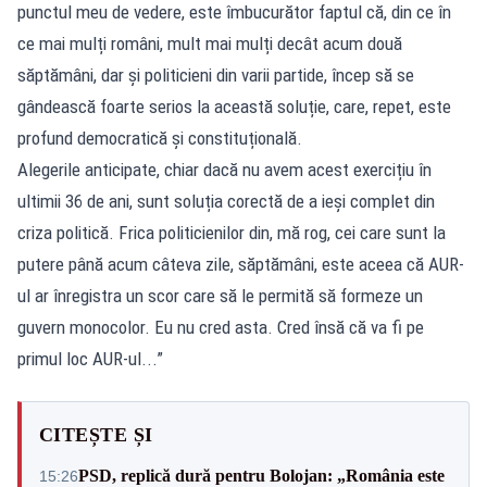
punctul meu de vedere, este îmbucurător faptul că, din ce în
ce mai mulți români, mult mai mulți decât acum două
săptămâni, dar și politicieni din varii partide, încep să se
gândească foarte serios la această soluție, care, repet, este
profund democratică și constituțională.
Alegerile anticipate, chiar dacă nu avem acest exercițiu în
ultimii 36 de ani, sunt soluția corectă de a ieși complet din
criza politică. Frica politicienilor din, mă rog, cei care sunt la
putere până acum câteva zile, săptămâni, este aceea că AUR-
ul ar înregistra un scor care să le permită să formeze un
guvern monocolor. Eu nu cred asta. Cred însă că va fi pe
primul loc AUR-ul...”
CITEȘTE ȘI
PSD, replică dură pentru Bolojan: „România este
15:26