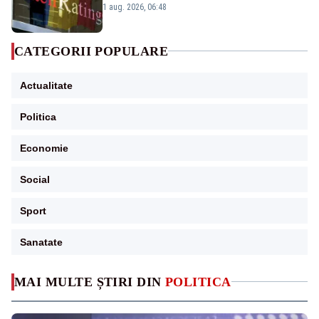
„BBB-” cu perspectivă negativă
1 aug. 2026, 06:48
CATEGORII POPULARE
Actualitate
Politica
Economie
Social
Sport
Sanatate
MAI MULTE ȘTIRI DIN
POLITICA