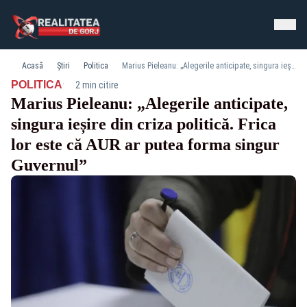
Acasă
Știri
Politica
Marius Pieleanu: „Alegerile anticipate, singura ieșire din criza politică. Frica lor este că AUR ar putea forma singur Guvernul”
·
POLITICA
2 min citire
Marius Pieleanu: „Alegerile anticipate,
singura ieșire din criza politică. Frica
lor este că AUR ar putea forma singur
Guvernul”