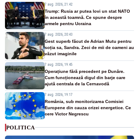
7 aug. 2026, 21:42
Trump: Rusia ar putea lovi un stat NATO
în această toamnă. Ce spune despre
armele pentru Ucraina
7 aug. 2026, 20:43
Gest superb făcut de Adrian Mutu pentru
soția sa, Sandra. Zeci de mii de oameni au
văzut imaginile
7 aug. 2026, 19:45
Operațiune fără precedent pe Dunăre.
Cum funcționează digul din barje care
ajută centrala de la Cernavodă
7 aug. 2026, 19:17
România, sub monitorizarea Comisiei
Europene din cauza crizei energetice. Ce
cere Victor Negrescu
POLITICA