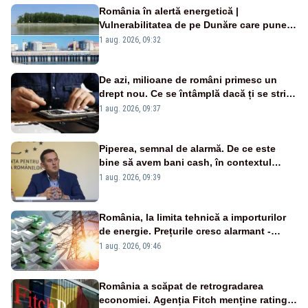
România în alertă energetică |
Vulnerabilitatea de pe Dunăre care pune
în pericol Centrala Cernavodă era
1 aug. 2026, 09:32
cunoscută de pe vremea lui Ceaușescu
De azi, milioane de români primesc un
drept nou. Ce se întâmplă dacă ți se strică
un produs
1 aug. 2026, 09:37
Piperea, semnal de alarmă. De ce este
bine să avem bani cash, în contextul
alertei energetice?
1 aug. 2026, 09:39
România, la limita tehnică a importurilor
de energie. Prețurile cresc alarmant -
Analiză Realitatea Plus
1 aug. 2026, 09:46
România a scăpat de retrogradarea
economiei. Agenția Fitch menține ratingul