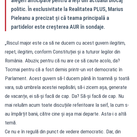
alegeri anticipate pentru a ieși din actualul blocaj
politic. În exclusivitate la Realitatea PLUS, Marius
Pieleanu a precizat și că teama principală a
partidelor este creșterea AUR în sondaje.
„Riscul major este ca să ne ducem cu acest guvern ilegitim,
repet, ilegitim, conform Constituției și a tuturor legilor din
România. Abuziv, pentru că nu are ce să caute acolo, da?
Tocmai pentru că a fost demis printr-un vot democratic în
Parlament. Acest guvern să-l ducem până în toamnă și toată
vara, sub umbrela acestei nepăsări, să-i zicem așa, generate
de vacanțe, ei să-și facă de cap. Da? Să-și facă de cap. Nu
mai reluăm acum toate discuțiile referitoare la seif, la cum s-
au împărțit banii, către cine și așa mai departe. Asta-i o altă
temă.
Ce nu e în regulă din punct de vedere democratic. Dar, din