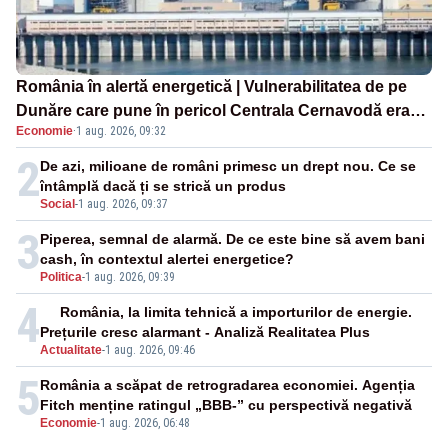
România în alertă energetică | Vulnerabilitatea de pe
Dunăre care pune în pericol Centrala Cernavodă era
Economie
·
1 aug. 2026, 09:32
cunoscută de pe vremea lui Ceaușescu
2
De azi, milioane de români primesc un drept nou. Ce se
întâmplă dacă ți se strică un produs
Social
-
1 aug. 2026, 09:37
3
Piperea, semnal de alarmă. De ce este bine să avem bani
cash, în contextul alertei energetice?
Politica
-
1 aug. 2026, 09:39
4
România, la limita tehnică a importurilor de energie.
Prețurile cresc alarmant - Analiză Realitatea Plus
Actualitate
-
1 aug. 2026, 09:46
5
România a scăpat de retrogradarea economiei. Agenția
Fitch menține ratingul „BBB-” cu perspectivă negativă
Economie
-
1 aug. 2026, 06:48