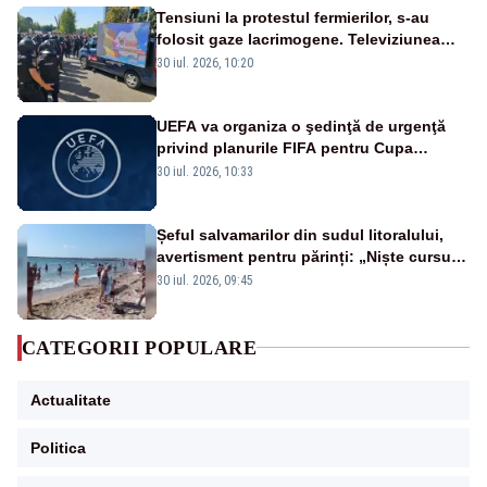
Tensiuni la protestul fermierilor, s-au
folosit gaze lacrimogene. Televiziunea
Poporului face apel la calm – LIVE TEXT
30 iul. 2026, 10:20
UEFA va organiza o şedinţă de urgenţă
privind planurile FIFA pentru Cupa
Mondială
30 iul. 2026, 10:33
Șeful salvamarilor din sudul litoralului,
avertisment pentru părinți: „Niște cursuri
de înot la piscină nu sunt suficiente”
30 iul. 2026, 09:45
CATEGORII POPULARE
Actualitate
Politica