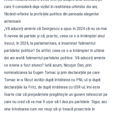
care îl consideră deja vizibil în realitatea ultimilor doi ani,
făcând referire la profețiile politice din perioada alegerilor
anterioare.
„Vă aduceți aminte că Georgescu a spus în 2024 că nu va mai
fi nevoie de partide și că, practic, ceea ce s-a întâmplat anul
trecut, în 2024, la parlamentare, a însemnat falimentul
partidelor politice? De altfel, ceea ce s-a întâmplat în ultimii
doi ani arată falimentul partidelor politice. Vă aduceți aminte
ce isterie a fost atunci? Iată acum, Nicușor Dan, prin
nominalizarea lui Eugen Tomac și prin declarațiile pe care
Tomac le-a făcut astăzi după întâlnirea cu PNL-ul și după
declarațiile lui Fritz, de după întâlnirea cu USR-ul, îmi este
foarte clar că președintele pregătește un guvern tehnocrat pe
care nu cred că va mai fi ușor să-l dea jos partidele. Sigur, aici
vine întrebarea cum vor reuși să-și treacă proiectele în