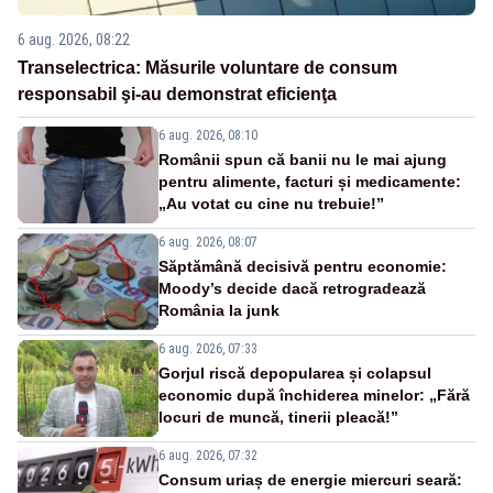
6 aug. 2026, 08:22
Transelectrica: Măsurile voluntare de consum
responsabil şi-au demonstrat eficienţa
6 aug. 2026, 08:10
Românii spun că banii nu le mai ajung
pentru alimente, facturi și medicamente:
„Au votat cu cine nu trebuie!”
6 aug. 2026, 08:07
Săptămână decisivă pentru economie:
Moody’s decide dacă retrogradează
România la junk
6 aug. 2026, 07:33
Gorjul riscă depopularea și colapsul
economic după închiderea minelor: „Fără
locuri de muncă, tinerii pleacă!”
6 aug. 2026, 07:32
Consum uriaș de energie miercuri seară: