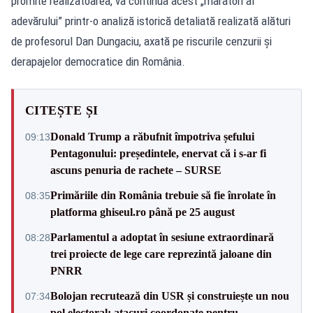
promite realizatoarea, va continua acest „maraton al
adevărului” printr-o analiză istorică detaliată realizată alături
de profesorul Dan Dungaciu, axată pe riscurile cenzurii și
derapajelor democratice din România.
CITEȘTE ȘI
Donald Trump a răbufnit împotriva șefului
09:13
Pentagonului: președintele, enervat că i s-ar fi
ascuns penuria de rachete – SURSE
Primăriile din România trebuie să fie înrolate în
08:35
platforma ghiseul.ro până pe 25 august
Parlamentul a adoptat în sesiune extraordinară
08:28
trei proiecte de lege care reprezintă jaloane din
PNRR
Bolojan recrutează din USR și construiește un nou
07:34
pol electoral: atacuri coordonate pentru