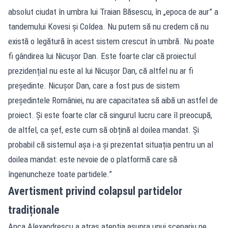
absolut ciudat în umbra lui Traian Băsescu, în „epoca de aur” a
tandemului Kovesi și Coldea. Nu putem să nu credem că nu
există o legătură în acest sistem crescut în umbră. Nu poate
fi gândirea lui Nicușor Dan. Este foarte clar că proiectul
prezidențial nu este al lui Nicușor Dan, că altfel nu ar fi
președinte. Nicușor Dan, care a fost pus de sistem
președintele României, nu are capacitatea să aibă un astfel de
proiect. Și este foarte clar că singurul lucru care îl preocupă,
de altfel, ca șef, este cum să obțină al doilea mandat. Și
probabil că sistemul așa i-a și prezentat situația pentru un al
doilea mandat: este nevoie de o platformă care să
îngenuncheze toate partidele.”
Avertisment privind colapsul partidelor
tradiționale
Anca Alexandrescu a atras atenția asupra unui scenariu pe