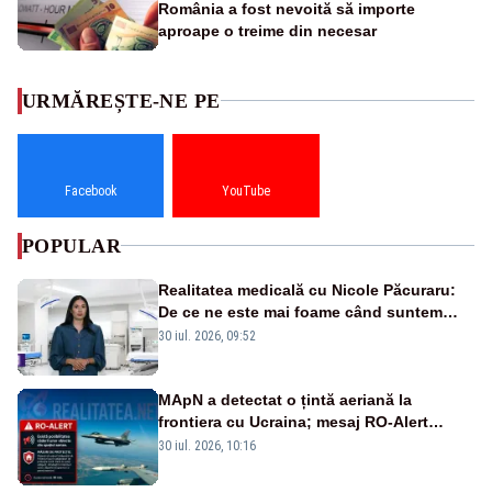
România a fost nevoită să importe
aproape o treime din necesar
URMĂREȘTE-NE PE
Facebook
YouTube
POPULAR
Realitatea medicală cu Nicole Păcuraru:
De ce ne este mai foame când suntem
obosiți?
30 iul. 2026, 09:52
MApN a detectat o țintă aeriană la
frontiera cu Ucraina; mesaj RO-Alert
transmis în județul Tulcea
30 iul. 2026, 10:16