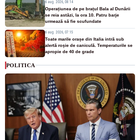
6 aug. 2026, 08:14
Operațiunea de pe brațul Bala al Dunării
se reia astăzi, la ora 10. Patru barje
urmează să fie scufundate
6 aug. 2026, 07:15
Toate marile orașe din Italia intră sub
alertă roșie de caniculă. Temperaturile se
apropie de 40 de grade
POLITICA