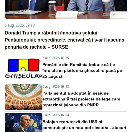
6 aug. 2026, 09:13
Donald Trump a răbufnit împotriva șefului
Pentagonului: președintele, enervat că i s-ar fi ascuns
penuria de rachete – SURSE
6 aug. 2026, 08:35
Primăriile din România trebuie să fie
înrolate în platforma ghiseul.ro până pe
25 august
6 aug. 2026, 08:28
Parlamentul a adoptat în sesiune
extraordinară trei proiecte de lege care
reprezintă jaloane din PNRR
6 aug. 2026, 07:34
Bolojan recrutează din USR și
construiește un nou pol electoral: atacuri