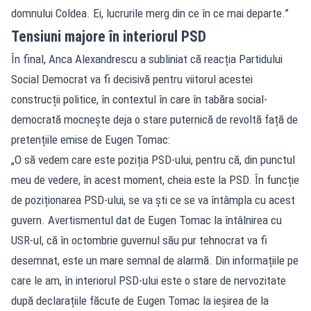
domnului Coldea. Ei, lucrurile merg din ce în ce mai departe.”
Tensiuni majore în interiorul PSD
În final, Anca Alexandrescu a subliniat că reacția Partidului
Social Democrat va fi decisivă pentru viitorul acestei
construcții politice, în contextul în care în tabăra social-
democrată mocnește deja o stare puternică de revoltă față de
pretențiile emise de Eugen Tomac:
„O să vedem care este poziția PSD-ului, pentru că, din punctul
meu de vedere, în acest moment, cheia este la PSD. În funcție
de poziționarea PSD-ului, se va ști ce se va întâmpla cu acest
guvern. Avertismentul dat de Eugen Tomac la întâlnirea cu
USR-ul, că în octombrie guvernul său pur tehnocrat va fi
desemnat, este un mare semnal de alarmă. Din informațiile pe
care le am, în interiorul PSD-ului este o stare de nervozitate
după declarațiile făcute de Eugen Tomac la ieșirea de la