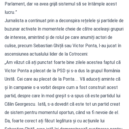
Parlament, dar va avea grijă sistemul să se întâmple acest
lucru.”
Jurnalista a continuat prin a deconspira rețelele și partidele de
buzunar activate în momentele cheie de către aceleași grupuri
de interese, amintind și de rolul pe care anumiți actori de
culise, precum Sebastian Ghiță sau Victor Ponta, l-au jucat în
ascensiunea actualului lider de la Cotroceni:
„Am văzut că ați punctat foarte bine zilele acestea faptul că
Victor Ponta a plecat de la PSD și s-a dus la grupul România
Unită. Cei care au plecat de la Ponta... Vă aduceți aminte că
și în campanie s-a vorbit despre cum a fost construit acest
partid, despre care în mod greșit s-a spus că este partidul lui
Călin Georgescu. Iată, s-a dovedit că este tot un partid creat
de sistem pentru momentul oportun, când va fi nevoie de el.
Da, foarte corect ați făcut legătura și cu acțiunile lui
Sebastian Ghiță, care iată își demonstrează susținerea pentru