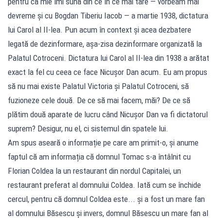
pentru că mie îmi sună din ce în ce mai tare — vorbeam mai
devreme și cu Bogdan Tiberiu Iacob — a martie 1938, dictatura
lui Carol al II-lea. Pun acum în context și acea dezbatere
legată de dezinformare, așa-zisa dezinformare organizată la
Palatul Cotroceni. Dictatura lui Carol al II-lea din 1938 a arătat
exact la fel cu ceea ce face Nicușor Dan acum. Eu am propus
să nu mai existe Palatul Victoria și Palatul Cotroceni, să
fuzioneze cele două. De ce să mai facem, măi? De ce să
plătim două aparate de lucru când Nicușor Dan va fi dictatorul
suprem? Desigur, nu el, ci sistemul din spatele lui.
Am spus aseară o informație pe care am primit-o, și anume
faptul că am informația că domnul Tomac s-a întâlnit cu
Florian Coldea la un restaurant din nordul Capitalei, un
restaurant preferat al domnului Coldea. Iată cum se închide
cercul, pentru că domnul Coldea este... și a fost un mare fan
al domnului Băsescu și invers, domnul Băsescu un mare fan al