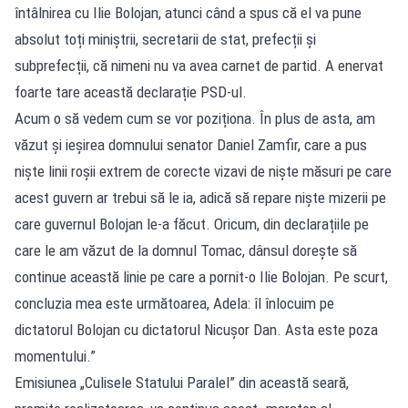
întâlnirea cu Ilie Bolojan, atunci când a spus că el va pune
absolut toți miniștrii, secretarii de stat, prefecții și
subprefecții, că nimeni nu va avea carnet de partid. A enervat
foarte tare această declarație PSD-ul.
Acum o să vedem cum se vor poziționa. În plus de asta, am
văzut și ieșirea domnului senator Daniel Zamfir, care a pus
niște linii roșii extrem de corecte vizavi de niște măsuri pe care
acest guvern ar trebui să le ia, adică să repare niște mizerii pe
care guvernul Bolojan le-a făcut. Oricum, din declarațiile pe
care le am văzut de la domnul Tomac, dânsul dorește să
continue această linie pe care a pornit-o Ilie Bolojan. Pe scurt,
concluzia mea este următoarea, Adela: îl înlocuim pe
dictatorul Bolojan cu dictatorul Nicușor Dan. Asta este poza
momentului.”
Emisiunea „Culisele Statului Paralel” din această seară,