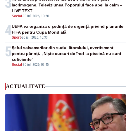
3
lacrimogene. Televiziunea Poporului face apel la calm –
LIVE TEXT
Social
-
30 iul. 2026, 10:20
4
UEFA va organiza o şedinţă de urgenţă privind planurile
FIFA pentru Cupa Mondială
Sport
-
30 iul. 2026, 10:33
5
Șeful salvamarilor din sudul litoralului, avertisment
pentru părinți: „Niște cursuri de înot la piscină nu sunt
suficiente”
Social
-
30 iul. 2026, 09:45
ACTUALITATE