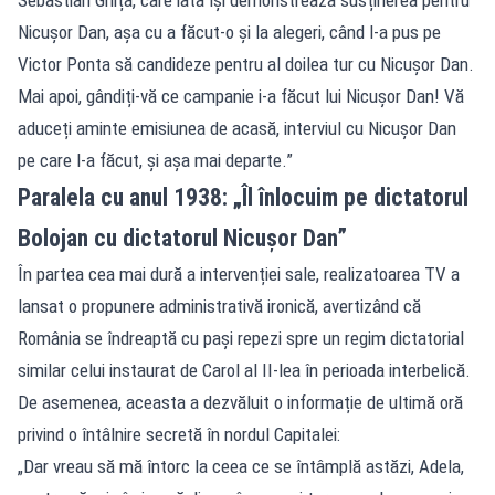
Nicușor Dan, așa cu a făcut-o și la alegeri, când l-a pus pe
Victor Ponta să candideze pentru al doilea tur cu Nicușor Dan.
Mai apoi, gândiți-vă ce campanie i-a făcut lui Nicușor Dan! Vă
aduceți aminte emisiunea de acasă, interviul cu Nicușor Dan
pe care l-a făcut, și așa mai departe.”
Paralela cu anul 1938: „Îl înlocuim pe dictatorul
Bolojan cu dictatorul Nicușor Dan”
În partea cea mai dură a intervenției sale, realizatoarea TV a
lansat o propunere administrativă ironică, avertizând că
România se îndreaptă cu pași repezi spre un regim dictatorial
similar celui instaurat de Carol al II-lea în perioada interbelică.
De asemenea, aceasta a dezvăluit o informație de ultimă oră
privind o întâlnire secretă în nordul Capitalei:
„Dar vreau să mă întorc la ceea ce se întâmplă astăzi, Adela,