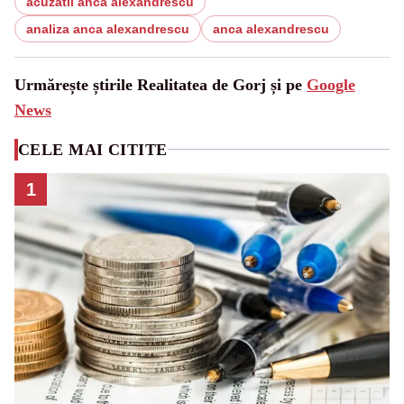
acuzatii anca alexandrescu
analiza anca alexandrescu
anca alexandrescu
Urmărește știrile Realitatea de Gorj și pe
Google
News
CELE MAI CITITE
1