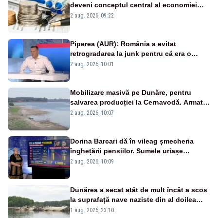
deveni conceptul central al economiei
viitoare?
2 aug. 2026, 09:22
Piperea (AUR): România a evitat
retrogradarea la junk pentru că era o
catastrofă pentru bănci și fondurile de
2 aug. 2026, 10:01
pensii
Mobilizare masivă pe Dunăre, pentru
salvarea producției la Cernavodă. Armata
va detona o stâncă și va devia apa
2 aug. 2026, 10:07
fluviului - IMAGINI AERIENE
Dorina Barcari dă în vileag șmecheria
înghețării pensiilor. Sumele uriașe
pierdute de fiecare român
2 aug. 2026, 10:09
Dunărea a secat atât de mult încât a scos
la suprafață nave naziste din al doilea
război mondial
1 aug. 2026, 23:10