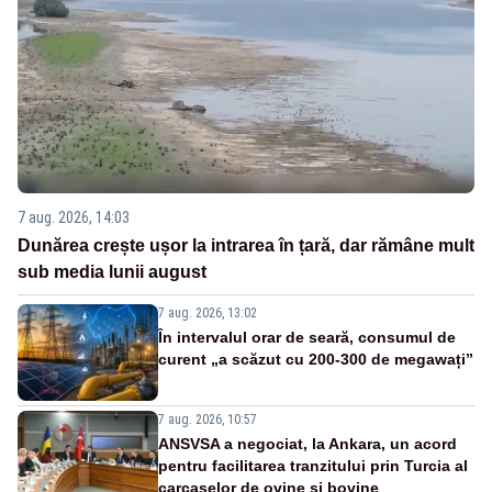
7 aug. 2026, 14:03
Dunărea crește ușor la intrarea în țară, dar rămâne mult
sub media lunii august
7 aug. 2026, 13:02
În intervalul orar de seară, consumul de
curent „a scăzut cu 200-300 de megawați”
7 aug. 2026, 10:57
ANSVSA a negociat, la Ankara, un acord
pentru facilitarea tranzitului prin Turcia al
carcaselor de ovine și bovine