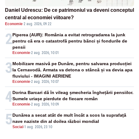
Daniel Udrescu: De ce patrimoniul va deveni conceptul
central al economiei viitoare?
Economie
·
2 aug. 2026, 09:22
2
Piperea (AUR): România a evitat retrogradarea la junk
pentru că era o catastrofă pentru bănci și fondurile de
pensii
Economie
-
2 aug. 2026, 10:01
3
Mobilizare masivă pe Dunăre, pentru salvarea producției
la Cernavodă. Armata va detona o stâncă și va devia apa
fluviului - IMAGINI AERIENE
Economie
-
2 aug. 2026, 10:07
4
Dorina Barcari dă în vileag șmecheria înghețării pensiilor.
Sumele uriașe pierdute de fiecare român
Economie
-
2 aug. 2026, 10:09
5
Dunărea a secat atât de mult încât a scos la suprafață
nave naziste din al doilea război mondial
Social
-
1 aug. 2026, 23:10