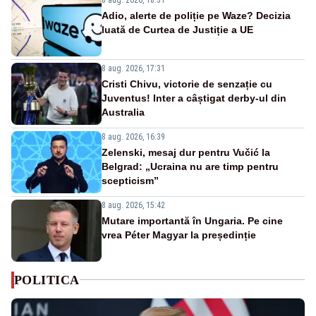
Adio, alerte de poliție pe Waze? Decizia
luată de Curtea de Justiție a UE
8 aug. 2026, 17:31
Cristi Chivu, victorie de senzație cu
Juventus! Inter a câștigat derby-ul din
Australia
8 aug. 2026, 16:39
Zelenski, mesaj dur pentru Vučić la
Belgrad: „Ucraina nu are timp pentru
scepticism”
8 aug. 2026, 15:42
Mutare importantă în Ungaria. Pe cine
vrea Péter Magyar la președinție
POLITICA