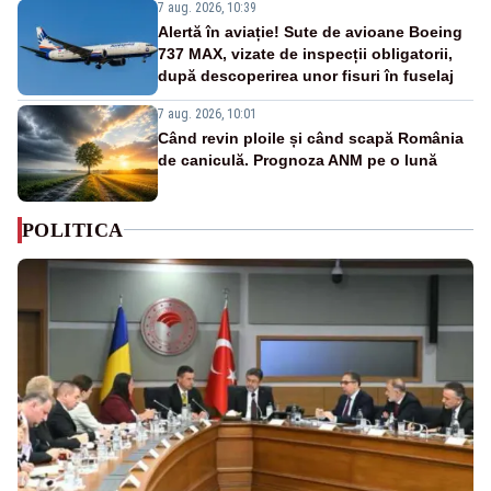
7 aug. 2026, 10:39
Alertă în aviație! Sute de avioane Boeing
737 MAX, vizate de inspecții obligatorii,
după descoperirea unor fisuri în fuselaj
7 aug. 2026, 10:01
Când revin ploile și când scapă România
de caniculă. Prognoza ANM pe o lună
POLITICA