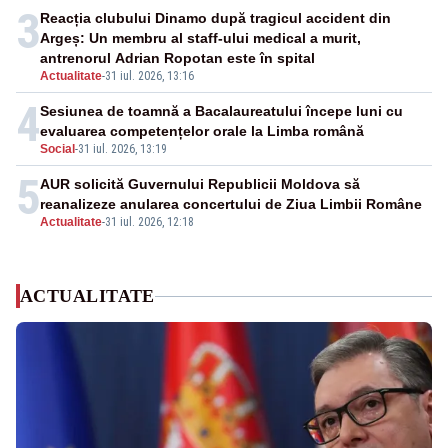
3
Reacția clubului Dinamo după tragicul accident din
Argeș: Un membru al staff-ului medical a murit,
antrenorul Adrian Ropotan este în spital
Actualitate
-
31 iul. 2026, 13:16
4
Sesiunea de toamnă a Bacalaureatului începe luni cu
evaluarea competențelor orale la Limba română
Social
-
31 iul. 2026, 13:19
5
AUR solicită Guvernului Republicii Moldova să
reanalizeze anularea concertului de Ziua Limbii Române
Actualitate
-
31 iul. 2026, 12:18
ACTUALITATE