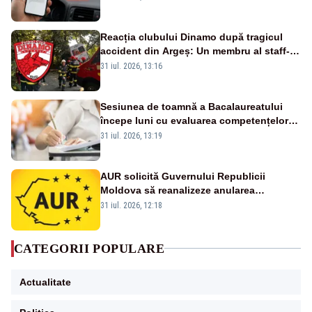
Reacția clubului Dinamo după tragicul
accident din Argeș: Un membru al staff-
ului medical a murit, antrenorul Adrian
31 iul. 2026, 13:16
Ropotan este în spital
Sesiunea de toamnă a Bacalaureatului
începe luni cu evaluarea competențelor
orale la Limba română
31 iul. 2026, 13:19
AUR solicită Guvernului Republicii
Moldova să reanalizeze anularea
concertului de Ziua Limbii Române
31 iul. 2026, 12:18
CATEGORII POPULARE
Actualitate