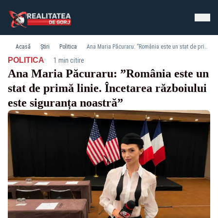
Acasă
Știri
Politica
Ana Maria Păcuraru: ”România este un stat de primă linie. Încetarea războiului este siguranța noastră”
·
POLITICA
1 min citire
Ana Maria Păcuraru: ”România este un
stat de primă linie. Încetarea războiului
este siguranța noastră”