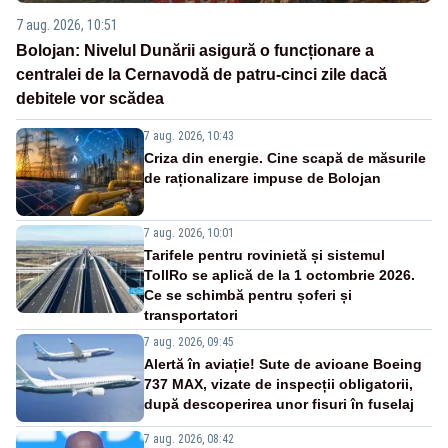
7 aug. 2026, 10:51
Bolojan: Nivelul Dunării asigură o funcționare a
centralei de la Cernavodă de patru-cinci zile dacă
debitele vor scădea
7 aug. 2026, 10:43
Criza din energie. Cine scapă de măsurile
de raționalizare impuse de Bolojan
7 aug. 2026, 10:01
Tarifele pentru rovinietă și sistemul
TollRo se aplică de la 1 octombrie 2026.
Ce se schimbă pentru șoferi și
transportatori
7 aug. 2026, 09:45
Alertă în aviație! Sute de avioane Boeing
737 MAX, vizate de inspecții obligatorii,
după descoperirea unor fisuri în fuselaj
7 aug. 2026, 08:42