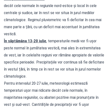
decât cele normale în regiunile nord-estice şi local în cele
centrale şi sudice, iar în rest se vor situa în jurul mediilor
climatologice. Regimul pluviometric va fi deficitar în cea mai
mare parte a ţării, cu un deficit mai accentuat în jumătatea
vestică.
În săptămâna 13-20 iulie
, temperaturile medii vor fi uşor
peste normal în jumătatea vestică, mai ales în extremitatea
de vest, iar în celelalte regiuni vor rămâne apropiate de valorile
specifice perioadei. Precipitaţiile vor continua să fie deficitare
în vestul ţării, în timp ce în rest se vor situa în jurul normelor
climatologice.
Pentru intervalul 20-27 iulie, meteorologii estimează
temperaturi uşor mai ridicate decât cele normale, în
majoritatea regiunilor, cu abateri pozitive mai pronunţate în
vest şi sud-vest. Cantităţile de precipitaţii vor fi uşor