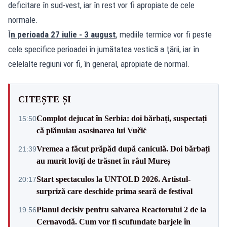
deficitare în sud-vest, iar în rest vor fi apropiate de cele
normale.
Î
n perioada 27 iulie - 3 august
, mediile termice vor fi peste
cele specifice perioadei în jumătatea vestică a ţării, iar în
celelalte regiuni vor fi, în general, apropiate de normal.
CITEȘTE ȘI
Complot dejucat în Serbia: doi bărbați, suspectați
15:50
că plănuiau asasinarea lui Vučić
Vremea a făcut prăpăd după caniculă. Doi bărbați
21:39
au murit loviți de trăsnet în râul Mureș
Start spectaculos la UNTOLD 2026. Artistul-
20:17
surpriză care deschide prima seară de festival
Planul decisiv pentru salvarea Reactorului 2 de la
19:56
Cernavodă. Cum vor fi scufundate barjele în