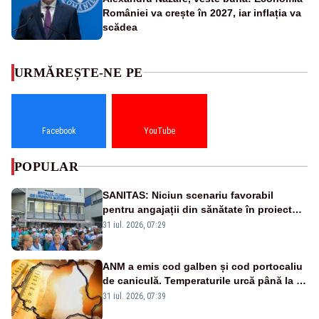
României va crește în 2027, iar inflația va
scădea
URMĂREȘTE-NE PE
Facebook
YouTube
POPULAR
SANITAS: Niciun scenariu favorabil
pentru angajații din sănătate în proiectul
Legii salarizării
31 iul. 2026, 07:29
ANM a emis cod galben și cod portocaliu
de caniculă. Temperaturile urcă până la 38
de grade, iar nopțile devin tropicale
31 iul. 2026, 07:39