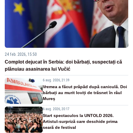
24 feb. 2026, 15:50
Complot dejucat în Serbia: doi bărbați, suspectați că
plănuiau asasinarea lui Vučić
6 aug. 2026, 21:39
Vremea a făcut prăpăd după caniculă. Doi
bărbați au murit loviți de trăsnet în râul
Mureș
6 aug. 2026, 20:17
Start spectaculos la UNTOLD 2026.
Artistul-surpriză care deschide prima
seară de festival