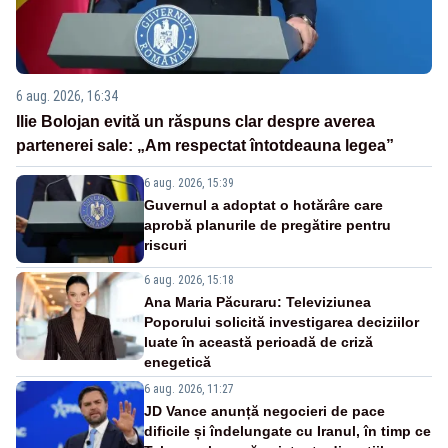
6 aug. 2026, 16:34
Ilie Bolojan evită un răspuns clar despre averea
partenerei sale: „Am respectat întotdeauna legea”
6 aug. 2026, 15:39
Guvernul a adoptat o hotărâre care
aprobă planurile de pregătire pentru
riscuri
6 aug. 2026, 15:18
Ana Maria Păcuraru: Televiziunea
Poporului solicită investigarea deciziilor
luate în această perioadă de criză
enegetică
6 aug. 2026, 11:27
JD Vance anunță negocieri de pace
dificile și îndelungate cu Iranul, în timp ce