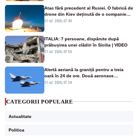
Atac fără precedent al Rusiei. O fabrică de
drone din Kiev deținută de o companie
americană, distrusă de o rachetă
31 iul. 2026, 07:40
rusească
ITALIA: 7 persoane, dispărute după
prăbușirea unei clădiri în Sicilia | VIDEO
31 iul. 2026, 07:50
Alertă aeriană la graniță pentru a treia
oară în 24 de ore. Două aeronave
Eurofighter britanice au fost ridicate de la
31 iul. 2026, 07:24
sol
CATEGORII POPULARE
Actualitate
Politica