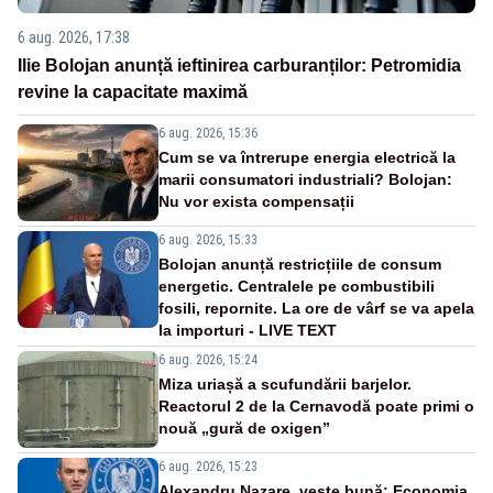
6 aug. 2026, 17:38
Ilie Bolojan anunță ieftinirea carburanților: Petromidia
revine la capacitate maximă
6 aug. 2026, 15:36
Cum se va întrerupe energia electrică la
marii consumatori industriali? Bolojan:
Nu vor exista compensații
6 aug. 2026, 15:33
Bolojan anunță restricțiile de consum
energetic. Centralele pe combustibili
fosili, repornite. La ore de vârf se va apela
la importuri - LIVE TEXT
6 aug. 2026, 15:24
Miza uriașă a scufundării barjelor.
Reactorul 2 de la Cernavodă poate primi o
nouă „gură de oxigen”
6 aug. 2026, 15:23
Alexandru Nazare, veste bună: Economia