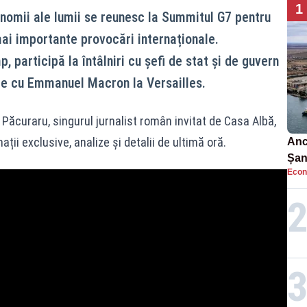
1
onomii ale lumii se reunesc la Summitul G7 pentru
mai importante provocări internaționale.
 participă la întâlniri cu șefi de stat și de guvern
re cu Emmanuel Macron la Versailles.
Păcuraru, singurul jurnalist român invitat de Casa Albă,
ii exclusive, analize și detalii de ultimă oră.
Anc
Șan
Econ
car