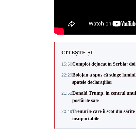
CITEȘTE ȘI
Complot dejucat în Serbia: doi 
15:50
Bolojan a spus că stinge luminil
22:29
spatele declarațiilor
Donald Trump, în centrul unui n
21:52
postările sale
Trenurile care îi scot din sărit
20:49
insuportabile