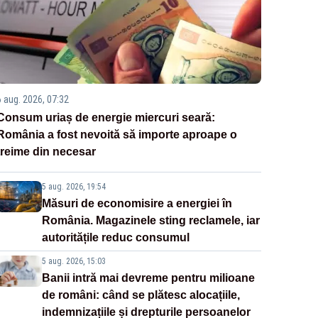
6 aug. 2026, 07:32
Consum uriaș de energie miercuri seară:
România a fost nevoită să importe aproape o
treime din necesar
5 aug. 2026, 19:54
Măsuri de economisire a energiei în
România. Magazinele sting reclamele, iar
autoritățile reduc consumul
5 aug. 2026, 15:03
Banii intră mai devreme pentru milioane
de români: când se plătesc alocațiile,
indemnizațiile și drepturile persoanelor