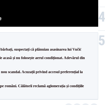
bărbați, suspectați că plănuiau asasinarea lui Vučić
e acasă și nu folosește aerul condiționat. Adevărul din
ou scandal. Acuzații privind accesul preferențial la
e pe români. Călătorii reclamă aglomerația și condițiile