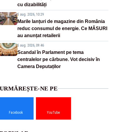
cu dizabilități
5 aug. 2026, 10:29
Marile lanțuri de magazine din România
reduc consumul de energie. Ce MĂSURI
au anunțat retailerii
5 aug. 2026, 09:46
Scandal în Parlament pe tema
centralelor pe cărbune. Vot decisiv în
Camera Deputaților
URMĂREȘTE-NE PE
Facebook
YouTube