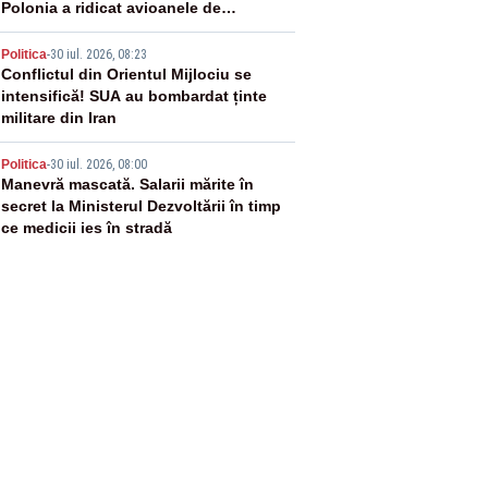
Polonia a ridicat avioanele de
vânătoare
4
Politica
-
30 iul. 2026, 08:23
Conflictul din Orientul Mijlociu se
intensifică! SUA au bombardat ținte
militare din Iran
5
Politica
-
30 iul. 2026, 08:00
Manevră mascată. Salarii mărite în
secret la Ministerul Dezvoltării în timp
ce medicii ies în stradă