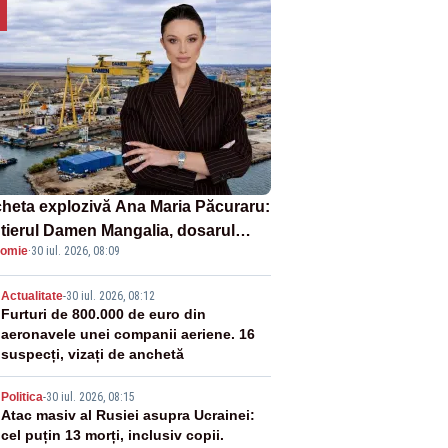
heta explozivă Ana Maria Păcuraru:
tierul Damen Mangalia, dosarul
omie
·
30 iul. 2026, 08:09
e scufundă apărarea României
2
Actualitate
-
30 iul. 2026, 08:12
Furturi de 800.000 de euro din
aeronavele unei companii aeriene. 16
suspecți, vizați de anchetă
3
Politica
-
30 iul. 2026, 08:15
Atac masiv al Rusiei asupra Ucrainei:
cel puțin 13 morți, inclusiv copii.