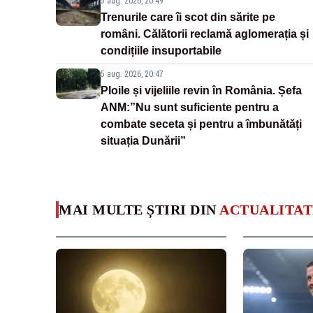
5 aug. 2026, 20:49
Trenurile care îi scot din sărite pe
români. Călătorii reclamă aglomerația și
condițiile insuportabile
5 aug. 2026, 20:47
Ploile și vijeliile revin în România. Șefa
ANM:”Nu sunt suficiente pentru a
combate seceta și pentru a îmbunătăți
situația Dunării”
MAI MULTE ȘTIRI DIN
ACTUALITAT