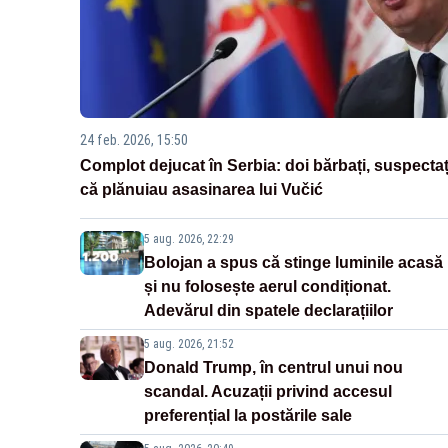
24 feb. 2026, 15:50
Complot dejucat în Serbia: doi bărbați, suspectaț
că plănuiau asasinarea lui Vučić
5 aug. 2026, 22:29
Bolojan a spus că stinge luminile acasă
și nu folosește aerul condiționat.
Adevărul din spatele declarațiilor
5 aug. 2026, 21:52
Donald Trump, în centrul unui nou
scandal. Acuzații privind accesul
preferențial la postările sale