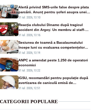
Alertă privind SMS-urile false despre plata
parcării. Anunț pentru șoferi asupra unei
noi metode de fraudă online
31 iul. 2026, 13:10
Reacția clubului Dinamo după tragicul
accident din Argeș: Un membru al staff-
ului medical a murit, antrenorul Adrian
31 iul. 2026, 13:16
Ropotan este în spital
Sesiunea de toamnă a Bacalaureatului
începe luni cu evaluarea competențelor
orale la Limba română
31 iul. 2026, 13:19
ANPC a amendat peste 1.250 de operatori
economici
31 iul. 2026, 13:22
IGSU, recomandări pentru populație după
avertizarea de caniculă emisă de
meteorologi
31 iul. 2026, 12:51
CATEGORII POPULARE