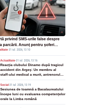
rtă privind SMS-urile false despre
a parcării. Anunț pentru șoferi
litate
·
31 iul. 2026, 13:10
pra unei noi metode de fraudă
ine
2
Actualitate
-
31 iul. 2026, 13:16
Reacția clubului Dinamo după tragicul
accident din Argeș: Un membru al
staff-ului medical a murit, antrenorul
Adrian Ropotan este în spital
3
Social
-
31 iul. 2026, 13:19
Sesiunea de toamnă a Bacalaureatului
începe luni cu evaluarea competențelor
orale la Limba română