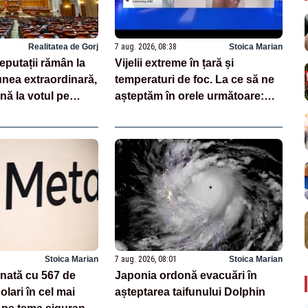
Realitatea de Gorj
7 aug. 2026, 08:38
Stoica Marian
deputații rămân la
Vijelii extreme în țară și
nea extraordinară,
temperaturi de foc. La ce să ne
nă la votul pe
așteptăm în orele următoare:
rii
noile date de la ANM
Stoica Marian
7 aug. 2026, 08:01
Stoica Marian
onată cu 567 de
Japonia ordonă evacuări în
olari în cel mai
așteptarea taifunului Dolphin