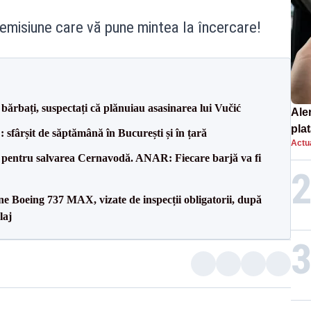
emisiune care vă pune mintea la încercare!
bărbați, suspectați că plănuiau asasinarea lui Vučić
Ale
plat
șit de săptămână în București și în țară
Actua
asu
e pentru salvarea Cernavodă. ANAR: Fiecare barjă va fi
onl
ane Boeing 737 MAX, vizate de inspecții obligatorii, după
laj