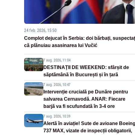
24 feb. 2026, 15:50
Complot dejucat în Serbia: doi bărbați, suspectaț
că plănuiau asasinarea lui Vučić
7 aug. 2026, 11:04
DESTINAȚII DE WEEKEND: sfârșit de
săptămână în București și în țară
7 aug. 2026, 10:47
Intervenție crucială pe Dunăre pentru
salvarea Cernavodă. ANAR: Fiecare
barjă va fi scufundată în 3-4 ore
7 aug. 2026, 10:39
Alertă în aviație! Sute de avioane Boein
737 MAX, vizate de inspecții obligatorii,