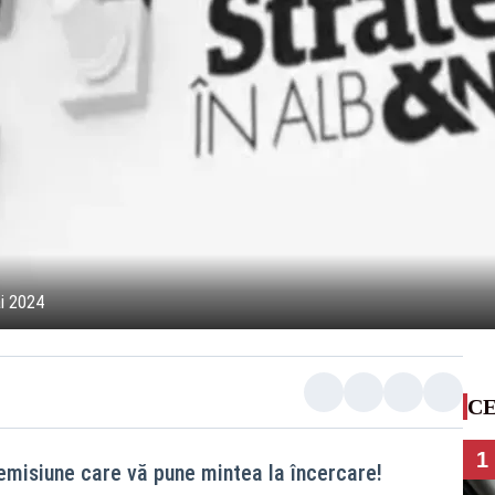
ai 2024
CE
1
emisiune care vă pune mintea la încercare!