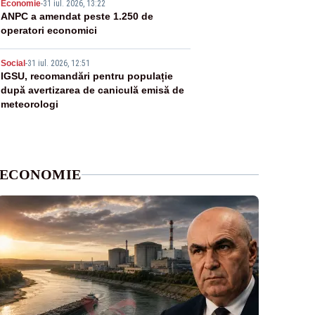
4
Economie
-
31 iul. 2026, 13:22
ANPC a amendat peste 1.250 de
operatori economici
5
Social
-
31 iul. 2026, 12:51
IGSU, recomandări pentru populație
după avertizarea de caniculă emisă de
meteorologi
ECONOMIE