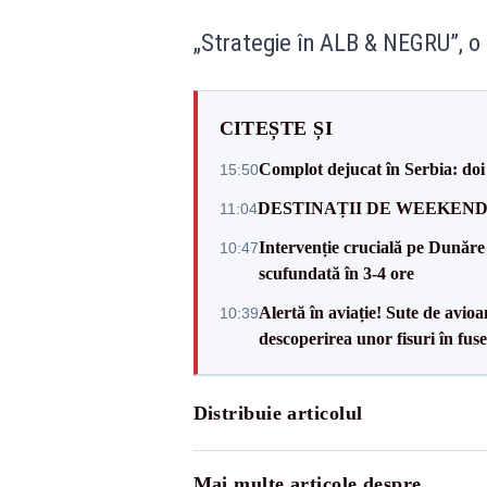
„Strategie în ALB & NEGRU”, o 
CITEȘTE ȘI
Complot dejucat în Serbia: doi 
15:50
DESTINAȚII DE WEEKEND: sfâr
11:04
Intervenție crucială pe Dunăr
10:47
scufundată în 3-4 ore
Alertă în aviație! Sute de avio
10:39
descoperirea unor fisuri în fuse
Distribuie articolul
Mai multe articole despre