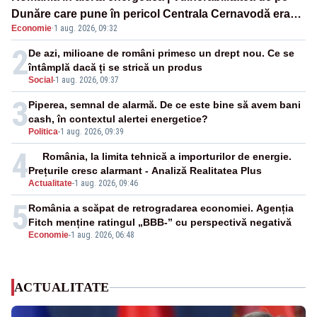
Dunăre care pune în pericol Centrala Cernavodă era
Economie
·
1 aug. 2026, 09:32
cunoscută de pe vremea lui Ceaușescu
2
De azi, milioane de români primesc un drept nou. Ce se
întâmplă dacă ți se strică un produs
Social
-
1 aug. 2026, 09:37
3
Piperea, semnal de alarmă. De ce este bine să avem bani
cash, în contextul alertei energetice?
Politica
-
1 aug. 2026, 09:39
4
România, la limita tehnică a importurilor de energie.
Prețurile cresc alarmant - Analiză Realitatea Plus
Actualitate
-
1 aug. 2026, 09:46
5
România a scăpat de retrogradarea economiei. Agenția
Fitch menține ratingul „BBB-” cu perspectivă negativă
Economie
-
1 aug. 2026, 06:48
ACTUALITATE