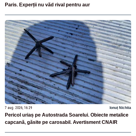
Paris. Experții nu văd rival pentru aur
7 aug. 2026, 16:29
Ionuț Nichita
Pericol uriaș pe Autostrada Soarelui. Obiecte metalice
capcană, găsite pe carosabil. Avertisment CNAIR