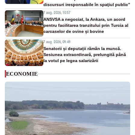
discursuri iresponsabile în spaţiul public”
7 aug. 2026, 10:57
ANSVSA a negociat, la Ankara, un acord
pentru facilitarea tranzitului prin Turcia al
carcaselor de ovine și bovine
7 aug. 2026, 09:49
Senatorii și deputații rămân la muncă.
Sesiunea extraordinară, prelungită până
la votul pe legea salarizării
ECONOMIE