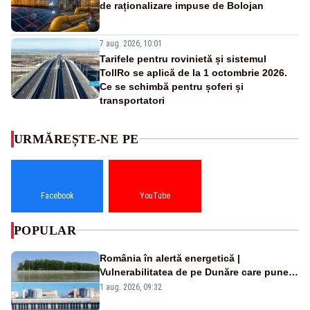
de raționalizare impuse de Bolojan
7 aug. 2026, 10:01
Tarifele pentru rovinietă și sistemul
TollRo se aplică de la 1 octombrie 2026.
Ce se schimbă pentru șoferi și
transportatori
URMĂREȘTE-NE PE
Facebook
YouTube
POPULAR
România în alertă energetică |
Vulnerabilitatea de pe Dunăre care pune
în pericol Centrala Cernavodă era
1 aug. 2026, 09:32
cunoscută de pe vremea lui Ceaușescu