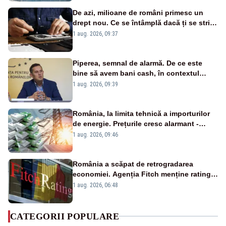
De azi, milioane de români primesc un
drept nou. Ce se întâmplă dacă ți se strică
un produs
1 aug. 2026, 09:37
Piperea, semnal de alarmă. De ce este
bine să avem bani cash, în contextul
alertei energetice?
1 aug. 2026, 09:39
România, la limita tehnică a importurilor
de energie. Prețurile cresc alarmant -
Analiză Realitatea Plus
1 aug. 2026, 09:46
România a scăpat de retrogradarea
economiei. Agenția Fitch menține ratingul
„BBB-” cu perspectivă negativă
1 aug. 2026, 06:48
CATEGORII POPULARE