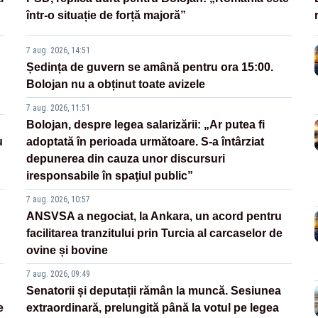
într-o situație de forță majoră”
7 aug. 2026, 14:51
Ședința de guvern se amână pentru ora 15:00.
Bolojan nu a obținut toate avizele
7 aug. 2026, 11:51
Bolojan, despre legea salarizării: „Ar putea fi
u
adoptată în perioada următoare. S-a întârziat
depunerea din cauza unor discursuri
iresponsabile în spaţiul public”
7 aug. 2026, 10:57
ANSVSA a negociat, la Ankara, un acord pentru
facilitarea tranzitului prin Turcia al carcaselor de
ovine și bovine
7 aug. 2026, 09:49
Senatorii și deputații rămân la muncă. Sesiunea
e
extraordinară, prelungită până la votul pe legea