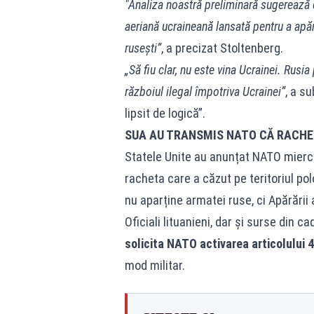
"Analiza noastră preliminară sugerează 
aeriană ucraineană lansată pentru a apăra
rusești”
, a precizat Stoltenberg.
„Să fiu clar, nu este vina Ucrainei. Rusi
războiul ilegal împotriva Ucrainei”
, a s
lipsit de logică”.
SUA AU TRANSMIS NATO CĂ RACHE
Statele Unite au anunțat NATO miercu
racheta care a căzut pe teritoriul pol
nu aparține armatei ruse, ci Apărării
Oficiali lituanieni, dar și surse din 
solicita NATO activarea articolului 4
mod militar.