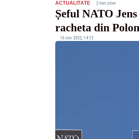
·
ACTUALITATE
2 min citire
Șeful NATO Jens S
racheta din Polon
16 nov. 2022, 14:13