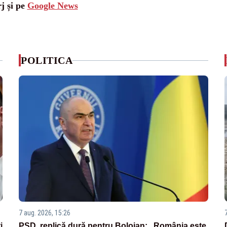
j și pe
Google News
POLITICA
7 aug. 2026, 15:26
i
PSD, replică dură pentru Bolojan: „România este