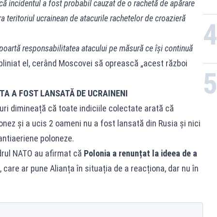
că incidentul a fost probabil cauzat de o rachetă de apărare
 teritoriul ucrainean de atacurile rachetelor de croazieră
a poartă responsabilitatea atacului pe măsură ce își continuă
ubliniat el, cerând Moscovei să oprească „acest război
TA A FOST LANSATĂ DE UCRAINENI
ri dimineață că toate indiciile colectate arată că
onez și a ucis 2 oameni nu a fost lansată din Rusia și nici
 antiaeriene poloneze.
cadrul NATO au afirmat că
Polonia a renunțat la ideea de a
, care ar pune Alianța în situația de a reacționa, dar nu în