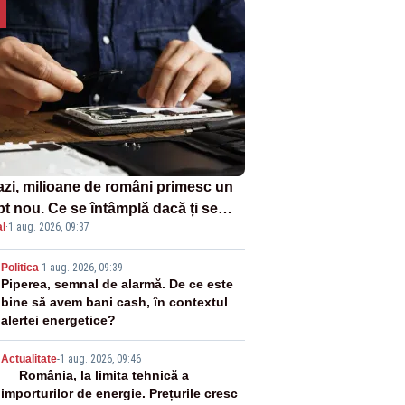
azi, milioane de români primesc un
pt nou. Ce se întâmplă dacă ți se
l
·
1 aug. 2026, 09:37
ică un produs
2
Politica
-
1 aug. 2026, 09:39
Piperea, semnal de alarmă. De ce este
bine să avem bani cash, în contextul
alertei energetice?
3
Actualitate
-
1 aug. 2026, 09:46
România, la limita tehnică a
importurilor de energie. Prețurile cresc