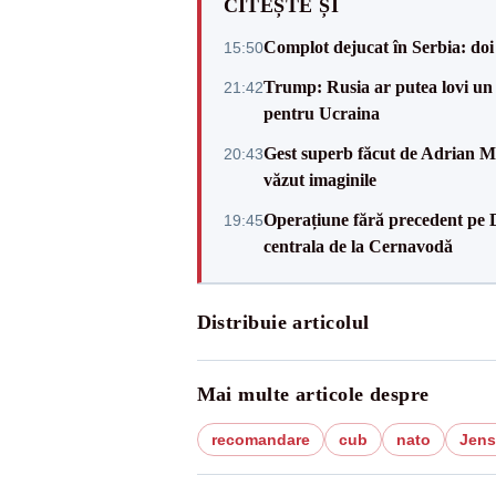
CITEȘTE ȘI
Complot dejucat în Serbia: doi 
15:50
Trump: Rusia ar putea lovi un
21:42
pentru Ucraina
Gest superb făcut de Adrian Mu
20:43
văzut imaginile
Operațiune fără precedent pe 
19:45
centrala de la Cernavodă
Distribuie articolul
Mai multe articole despre
recomandare
cub
nato
Jens