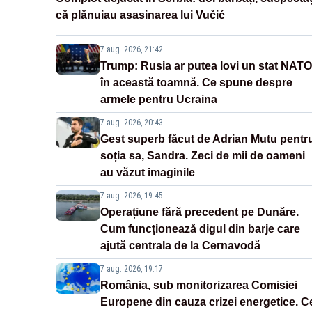
că plănuiau asasinarea lui Vučić
7 aug. 2026, 21:42
Trump: Rusia ar putea lovi un stat NATO
în această toamnă. Ce spune despre
armele pentru Ucraina
7 aug. 2026, 20:43
Gest superb făcut de Adrian Mutu pentr
soția sa, Sandra. Zeci de mii de oameni
au văzut imaginile
7 aug. 2026, 19:45
Operațiune fără precedent pe Dunăre.
Cum funcționează digul din barje care
ajută centrala de la Cernavodă
7 aug. 2026, 19:17
România, sub monitorizarea Comisiei
Europene din cauza crizei energetice. C