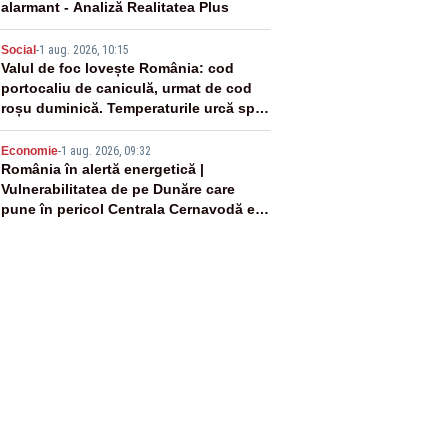
alarmant - Analiză Realitatea Plus
4
Social
-
1 aug. 2026, 10:15
Valul de foc lovește România: cod
portocaliu de caniculă, urmat de cod
roșu duminică. Temperaturile urcă spre
40°C
5
Economie
-
1 aug. 2026, 09:32
România în alertă energetică |
Vulnerabilitatea de pe Dunăre care
pune în pericol Centrala Cernavodă era
cunoscută de pe vremea lui Ceaușescu