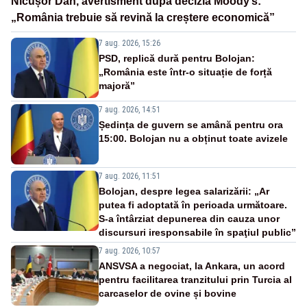
Nicușor Dan, avertisment după decizia Moody’s:
„România trebuie să revină la creștere economică”
7 aug. 2026, 15:26
PSD, replică dură pentru Bolojan:
„România este într-o situație de forță
majoră”
7 aug. 2026, 14:51
Ședința de guvern se amână pentru ora
15:00. Bolojan nu a obținut toate avizele
7 aug. 2026, 11:51
Bolojan, despre legea salarizării: „Ar
putea fi adoptată în perioada următoare.
S-a întârziat depunerea din cauza unor
discursuri iresponsabile în spaţiul public”
7 aug. 2026, 10:57
ANSVSA a negociat, la Ankara, un acord
pentru facilitarea tranzitului prin Turcia al
carcaselor de ovine și bovine