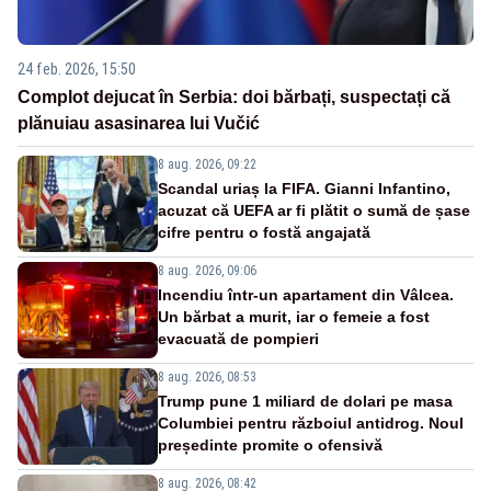
24 feb. 2026, 15:50
Complot dejucat în Serbia: doi bărbați, suspectați că
plănuiau asasinarea lui Vučić
8 aug. 2026, 09:22
Scandal uriaș la FIFA. Gianni Infantino,
acuzat că UEFA ar fi plătit o sumă de șase
cifre pentru o fostă angajată
8 aug. 2026, 09:06
Incendiu într-un apartament din Vâlcea.
Un bărbat a murit, iar o femeie a fost
evacuată de pompieri
8 aug. 2026, 08:53
Trump pune 1 miliard de dolari pe masa
Columbiei pentru războiul antidrog. Noul
președinte promite o ofensivă
8 aug. 2026, 08:42