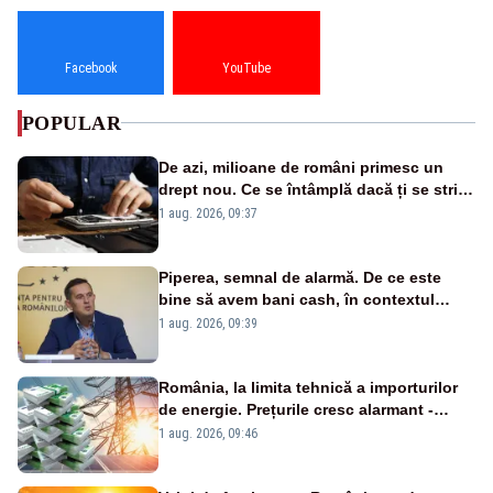
Facebook
YouTube
POPULAR
De azi, milioane de români primesc un
drept nou. Ce se întâmplă dacă ți se strică
un produs
1 aug. 2026, 09:37
Piperea, semnal de alarmă. De ce este
bine să avem bani cash, în contextul
alertei energetice?
1 aug. 2026, 09:39
România, la limita tehnică a importurilor
de energie. Prețurile cresc alarmant -
Analiză Realitatea Plus
1 aug. 2026, 09:46