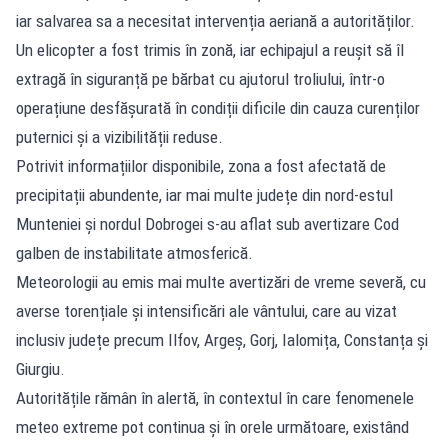
iar salvarea sa a necesitat intervenția aeriană a autorităților.
Un elicopter a fost trimis în zonă, iar echipajul a reușit să îl
extragă în siguranță pe bărbat cu ajutorul troliului, într-o
operațiune desfășurată în condiții dificile din cauza curenților
puternici și a vizibilității reduse.
Potrivit informațiilor disponibile, zona a fost afectată de
precipitații abundente, iar mai multe județe din nord-estul
Munteniei și nordul Dobrogei s-au aflat sub avertizare Cod
galben de instabilitate atmosferică.
Meteorologii au emis mai multe avertizări de vreme severă, cu
averse torențiale și intensificări ale vântului, care au vizat
inclusiv județe precum Ilfov, Argeș, Gorj, Ialomița, Constanța și
Giurgiu.
Autoritățile rămân în alertă, în contextul în care fenomenele
meteo extreme pot continua și în orele următoare, existând