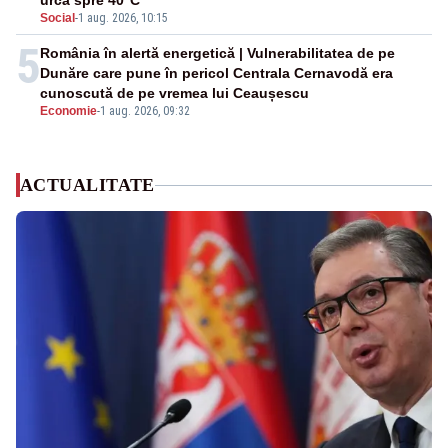
urcă spre 40°C
Social
-
1 aug. 2026, 10:15
5
România în alertă energetică | Vulnerabilitatea de pe
Dunăre care pune în pericol Centrala Cernavodă era
cunoscută de pe vremea lui Ceaușescu
Economie
-
1 aug. 2026, 09:32
ACTUALITATE