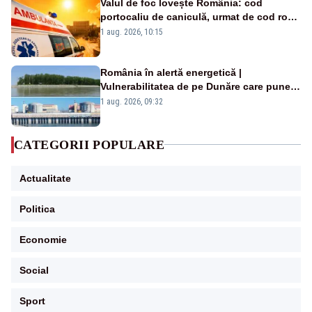
Valul de foc lovește România: cod
portocaliu de caniculă, urmat de cod roșu
duminică. Temperaturile urcă spre 40°C
1 aug. 2026, 10:15
România în alertă energetică |
Vulnerabilitatea de pe Dunăre care pune
în pericol Centrala Cernavodă era
1 aug. 2026, 09:32
cunoscută de pe vremea lui Ceaușescu
CATEGORII POPULARE
Actualitate
Politica
Economie
Social
Sport