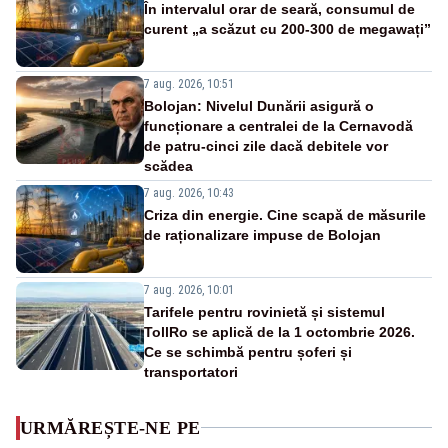
În intervalul orar de seară, consumul de
curent „a scăzut cu 200-300 de megawați”
7 aug. 2026, 10:51
Bolojan: Nivelul Dunării asigură o
funcționare a centralei de la Cernavodă
de patru-cinci zile dacă debitele vor
scădea
7 aug. 2026, 10:43
Criza din energie. Cine scapă de măsurile
de raționalizare impuse de Bolojan
7 aug. 2026, 10:01
Tarifele pentru rovinietă și sistemul
TollRo se aplică de la 1 octombrie 2026.
Ce se schimbă pentru șoferi și
transportatori
URMĂREȘTE-NE PE