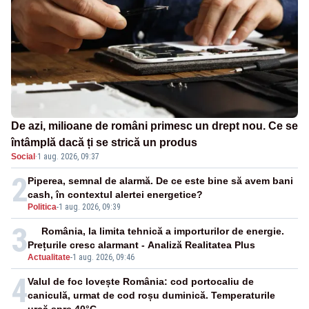
De azi, milioane de români primesc un drept nou. Ce se
întâmplă dacă ți se strică un produs
Social
·
1 aug. 2026, 09:37
2
Piperea, semnal de alarmă. De ce este bine să avem bani
cash, în contextul alertei energetice?
Politica
-
1 aug. 2026, 09:39
3
România, la limita tehnică a importurilor de energie.
Prețurile cresc alarmant - Analiză Realitatea Plus
Actualitate
-
1 aug. 2026, 09:46
4
Valul de foc lovește România: cod portocaliu de
caniculă, urmat de cod roșu duminică. Temperaturile