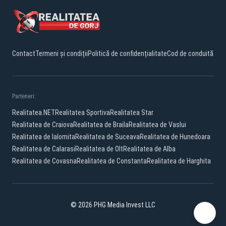
Contact
Termeni și condiții
Politică de confidențialitate
Cod de conduită
Parteneri:
Realitatea.NET
Realitatea Sportiva
Realitatea Star
Realitatea de Craiova
Realitatea de Braila
Realitatea de Vaslui
Realitatea de Ialomita
Realitatea de Suceava
Realitatea de Hunedoara
Realitatea de Calarasi
Realitatea de Olt
Realitatea de Alba
Realitatea de Covasna
Realitatea de Constanta
Realitatea de Harghita
© 2026 PHG Media Invest LLC
Facebook
YouTube