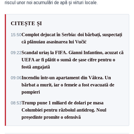
riscul unor noi acumulări de apă și viituri locale.
CITEȘTE ȘI
Complot dejucat în Serbia: doi bărbați, suspectați
15:50
că plănuiau asasinarea lui Vučić
Scandal uriaș la FIFA. Gianni Infantino, acuzat că
09:22
UEFA ar fi plătit o sumă de șase cifre pentru o
fostă angajată
Incendiu într-un apartament din Vâlcea. Un
09:06
bărbat a murit, iar o femeie a fost evacuată de
pompieri
Trump pune 1 miliard de dolari pe masa
08:53
Columbiei pentru războiul antidrog. Noul
președinte promite o ofensivă