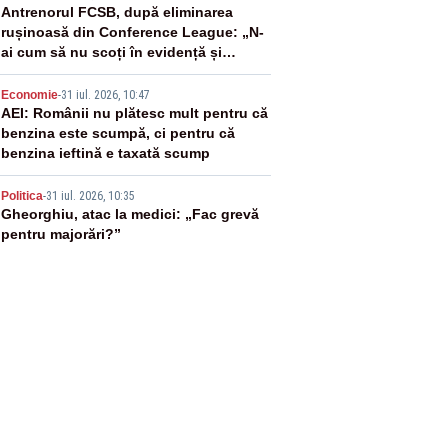
3
Antrenorul FCSB, după eliminarea
rușinoasă din Conference League: „N-
ai cum să nu scoți în evidență și
lucrurile bune”
4
Economie
-
31 iul. 2026, 10:47
AEI: Românii nu plătesc mult pentru că
benzina este scumpă, ci pentru că
benzina ieftină e taxată scump
5
Politica
-
31 iul. 2026, 10:35
Gheorghiu, atac la medici: „Fac grevă
pentru majorări?”