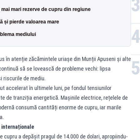
 mai mari rezerve de cupru din regiune
ă și pierde valoarea mare
oblema mediului
us în atenție zăcămintele uriașe din Munții Apuseni și alte
r continuă să se lovească de probleme vechi: lipsa
și riscurile de mediu.
t accelerat în ultimele luni, pe fondul tensiunilor
te de tranziția energetică. Mașinile electrice, rețelele de
 modernă consumă cantități enorme de cupru, iar marile
a.
 internaționale
e cupru a depășit pragul de 14.000 de dolari, apropiindu-