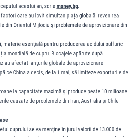
începutul acestui an, scrie
money.bg
.
actori care au lovit simultan piața globală: revenirea
ile din Orientul Mijlociu și problemele de aprovizionare din
lui, materie esențială pentru producerea acidului sulfuric
cția mondială de cupru. Blocajele apărute după
z au afectat lanțurile globale de aprovizionare.
ă ce China a decis, de la 1 mai, să limiteze exporturile de
proape la capacitate maximă și produce peste 10 milioane
erile cauzate de problemele din Iran, Australia și Chile
oase
rețul cuprului se va menține în jurul valorii de 13.000 de