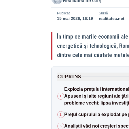
Realitatea de Gorj
Publicat
Sursă
15 mai 2026, 16:19
realitatea.net
În timp ce marile economii ale 
energetică și tehnologică, Rom
dintre cele mai căutate metal
CUPRINS
Explozia prețului internaționa
Apuseni și alte regiuni ale țăr
1
probleme vechi: lipsa investiți
Prețul cuprului a explodat pe 
2
Analiștii văd noi creșteri spe
3