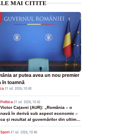
LE MAI CITITE
ânia ar putea avea un nou premier
a în toamnă
ica
·
31 iul. 2026, 10:40
2
Politica
-
31 iul. 2026, 10:42
Victor Cațavei (AUR): „România – o
navă în derivă sub aspect economic –
ca și rezultat al guvernărilor din ultimii
36 de ani”
Sport
-
31 iul. 2026, 10:46