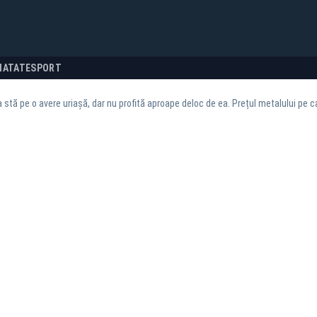
NATATE
SPORT
stă pe o avere uriașă, dar nu profită aproape deloc de ea. Prețul metalului pe ca