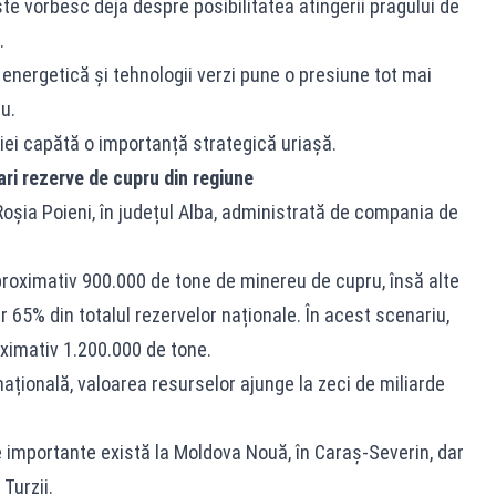
ste vorbesc deja despre posibilitatea atingerii pragului de
.
energetică și tehnologii verzi pune o presiune tot mai
u.
ei capătă o importanță strategică uriașă.
ri rezerve de cupru din regiune
șia Poieni, în județul Alba, administrată de compania de
proximativ 900.000 de tone de minereu de cupru, însă alte
r 65% din totalul rezervelor naționale. În acest scenariu,
oximativ 1.200.000 de tone.
națională, valoarea resurselor ajunge la zeci de miliarde
e importante există la Moldova Nouă, în Caraș-Severin, dar
Turzii.