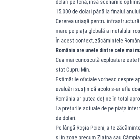
dolari pe tonă, însă scenariile optimi
15.000 de dolari până la finalul anului
Cererea uriașă pentru infrastructură 
mare pe piața globală a metalului roș
În acest context, zăcămintele Români
România are unele dintre cele mai ma
Cea mai cunoscută exploatare este Ro
stat Cupru Min.
Estimările oficiale vorbesc despre a
evaluări susțin că acolo s-ar afla doa
România ar putea deține în total apr
La prețurile actuale de pe piața inter
de dolari.
Pe lângă Roșia Poieni, alte zăcămint
și în zone precum Zlatna sau Câmpia 