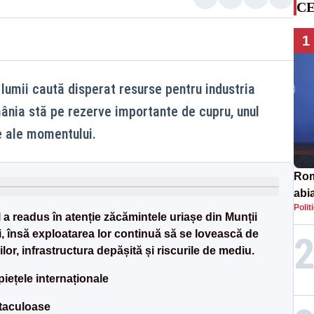
CE
1
lumii caută disperat resurse pentru industria
ânia stă pe rezerve importante de cupru, unul
e ale momentului.
Rom
abi
Polit
l a readus în atenție zăcămintele uriașe din Munții
ii, însă exploatarea lor continuă să se lovească de
ilor, infrastructura depășită și riscurile de mediu.
piețele internaționale
ctaculoase