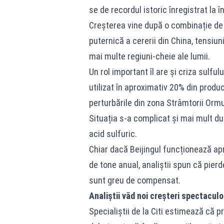
se de recordul istoric înregistrat la 
Creșterea vine după o combinație de f
puternică a cererii din China, tensiun
mai multe regiuni-cheie ale lumii.
Un rol important îl are și criza sulfu
utilizat în aproximativ 20% din produ
perturbările din zona Strâmtorii Ormu
Situația s-a complicat și mai mult dup
acid sulfuric.
Chiar dacă Beijingul funcționează a
de tone anual, analiștii spun că pierd
sunt greu de compensat.
Analiștii văd noi creșteri spectacul
Specialiștii de la Citi estimează că p