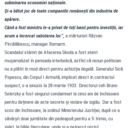
subminarea economiei naționale.
Și-a bătut joc de toate companiile românești din industria de
apărare.
Când a fost ministru le-a privat de toți banii pentru investiții, iar
acum a încercat sabotarea lor.”,
a mărturisit Răzvan
Pîrcălăbescu, manager Romarm.
Scandalul stârnit de Afacerea Skoda a fost atent
mușamalizat în perioada interbelică, astfel că niciun politician
nu a plătit în mod direct pentru achiziția ilegală. Generalul Sică
Popescu, din Corpul I Armată, implicat direct în contractul
suspect, s-a sinucis la 28 martie 1933. Directorul ceh Bruno
Seletzky a fost singurul condamnat la cinci ani de închisoare
pentru deținere de acte secrete și violare de sigiliu. Dar a fost
scos din închisoare, la ordinul Ministerului Justiției, după ce a
săvârșit doar jumătate din pedeapsă pentru a fi trimis, cu
valet, la băile Herculane, unde și-a petrecut restul