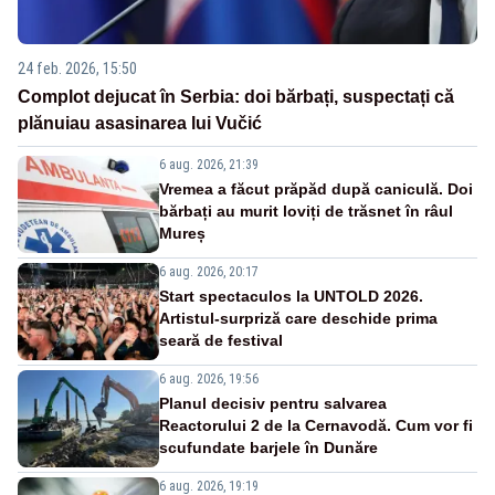
24 feb. 2026, 15:50
Complot dejucat în Serbia: doi bărbați, suspectați că
plănuiau asasinarea lui Vučić
6 aug. 2026, 21:39
Vremea a făcut prăpăd după caniculă. Doi
bărbați au murit loviți de trăsnet în râul
Mureș
6 aug. 2026, 20:17
Start spectaculos la UNTOLD 2026.
Artistul-surpriză care deschide prima
seară de festival
6 aug. 2026, 19:56
Planul decisiv pentru salvarea
Reactorului 2 de la Cernavodă. Cum vor fi
scufundate barjele în Dunăre
6 aug. 2026, 19:19