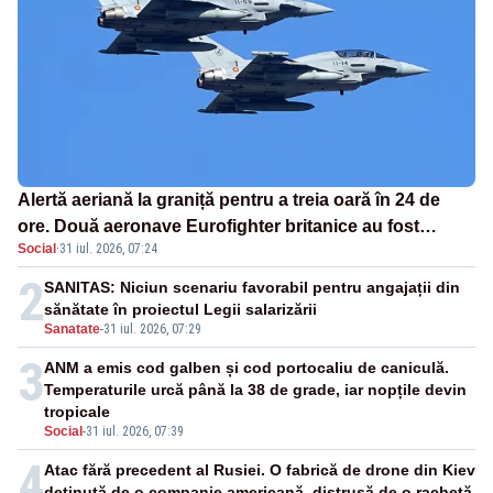
Alertă aeriană la graniță pentru a treia oară în 24 de
ore. Două aeronave Eurofighter britanice au fost
Social
·
31 iul. 2026, 07:24
ridicate de la sol
2
SANITAS: Niciun scenariu favorabil pentru angajații din
sănătate în proiectul Legii salarizării
Sanatate
-
31 iul. 2026, 07:29
3
ANM a emis cod galben și cod portocaliu de caniculă.
Temperaturile urcă până la 38 de grade, iar nopțile devin
tropicale
Social
-
31 iul. 2026, 07:39
4
Atac fără precedent al Rusiei. O fabrică de drone din Kiev
deținută de o companie americană, distrusă de o rachetă