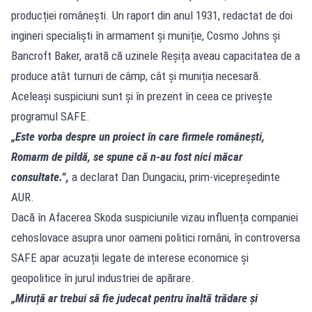
producției românești. Un raport din anul 1931, redactat de doi
ingineri specialiști în armament și muniție, Cosmo Johns și
Bancroft Baker, arată că uzinele Reșița aveau capacitatea de a
produce atât turnuri de câmp, cât și muniția necesară.
Aceleași suspiciuni sunt și în prezent în ceea ce privește
programul SAFE.
„Este vorba despre un proiect în care firmele românești,
Romarm de pildă, se spune că n-au fost nici măcar
consultate.”,
a declarat Dan Dungaciu, prim-vicepreședinte
AUR.
Dacă în Afacerea Skoda suspiciunile vizau influența companiei
cehoslovace asupra unor oameni politici români, în controversa
SAFE apar acuzații legate de interese economice și
geopolitice în jurul industriei de apărare.
„Miruță ar trebui să fie judecat pentru înaltă trădare și