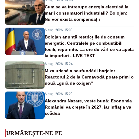
Cum se va întrerupe energia electrică la
marii consumatori industriali? Bolojan:
Nu vor exista compensații
6 aug. 2026, 15:33
Bolojan anunță restricțiile de consum
energetic. Centralele pe combustibili
fosili, repornite. La ore de vârf se va apela
la importuri - LIVE TEXT
6 aug. 2026, 15:24
Miza uriașă a scufundării barjelor.
Reactorul 2 de la Cernavodă poate primi o
nouă „gură de oxigen”
6 aug. 2026, 15:23
Alexandru Nazare, veste bună: Economia
României va crește în 2027, iar inflația va
scădea
URMĂREȘTE-NE PE