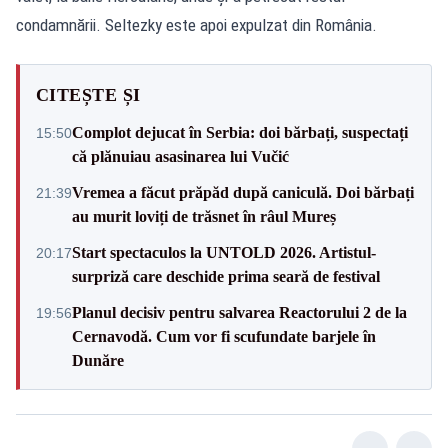
condamnării. Seltezky este apoi expulzat din România.
CITEȘTE ȘI
Complot dejucat în Serbia: doi bărbați, suspectați
15:50
că plănuiau asasinarea lui Vučić
Vremea a făcut prăpăd după caniculă. Doi bărbați
21:39
au murit loviți de trăsnet în râul Mureș
Start spectaculos la UNTOLD 2026. Artistul-
20:17
surpriză care deschide prima seară de festival
Planul decisiv pentru salvarea Reactorului 2 de la
19:56
Cernavodă. Cum vor fi scufundate barjele în
Dunăre