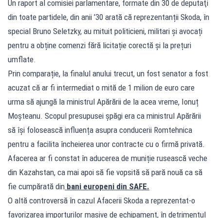
Un raport al comisiei parlamentare, formate din 30 de deputaţi
din toate partidele, din anii ’30 arată că reprezentanții Skoda, în
special Bruno Seletzky, au mituit politicieni, militari și avocați
pentru a obține comenzi fără licitație corectă și la prețuri
umflate.
Prin comparație, la finalul anului trecut, un fost senator a fost
acuzat că ar fi intermediat o mită de 1 milion de euro care
urma să ajungă la ministrul Apărării de la acea vreme, Ionuț
Moșteanu. Scopul presupusei șpăgi era ca ministrul Apărării
să își folosească influența asupra conducerii Romtehnica
pentru a facilita încheierea unor contracte cu o firmă privată.
Afacerea ar fi constat în aducerea de muniție rusească veche
din Kazahstan, ca mai apoi să fie vopsită să pară nouă ca să
fie cumpărată din
bani europeni din SAFE.
O altă controversă în cazul Afacerii Skoda a reprezentat-o
favorizarea importurilor masive de echipament, în detrimentul