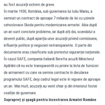
au fost acuzații extrem de grave.
În martie 1930, România, sub guvernarea lui Iuliu Maniu, a
semnat un contract de aproape 7 miliarde de lei cu uzinele
cehoslovace Skoda pentru modernizarea armatei. Abia după
un an sunt constate probleme, iar după alți doi, scandalul a
devenit public, după apariția unor acuzații privind comisioane,
influențe politice și negocieri netransparente. O parte din
documente erau clasificate sub pretextul siguranței naționale.
În cazul SAFE, compania italiană Beretta acuză Ministerul
Apărării că nu este transparentă cu privire la lista de furnizori
de armament cu care va semna contracte în derularea
programului SAFE, deși cadrul legal este în vigoare de aproape
un an. Mai mult, acuzații au venit chiar și din interiorul fostei
coaliție de guvernare.
Suprapreț și șpagă pentru înzestrarea Armatei Române