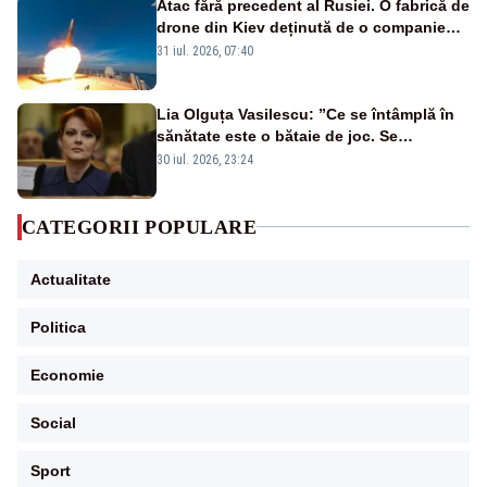
Atac fără precedent al Rusiei. O fabrică de
drone din Kiev deținută de o companie
americană, distrusă de o rachetă
31 iul. 2026, 07:40
rusească
Lia Olguța Vasilescu: ”Ce se întâmplă în
sănătate este o bătaie de joc. Se
guvernează extraordinar de prost”
30 iul. 2026, 23:24
CATEGORII POPULARE
Actualitate
Politica
Economie
Social
Sport