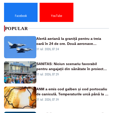
Facebook
YouTube
POPULAR
Alertă aeriană la graniță pentru a treia
oară în 24 de ore. Două aeronave
Eurofighter britanice au fost ridicate de la
31 iul. 2026, 07:24
sol
SANITAS: Niciun scenariu favorabil
pentru angajații din sănătate în proiectul
Legii salarizării
31 iul. 2026, 07:29
ANM a emis cod galben și cod portocaliu
de caniculă. Temperaturile urcă până la 38
de grade, iar nopțile devin tropicale
31 iul. 2026, 07:39