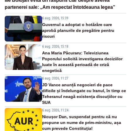
Ilie Bolojan evită un răspuns clar despre averea
partenerei sale: „Am respectat întotdeauna legea”
6 aug. 2026, 15:39
Guvernul a adoptat o hotărâre care
aprobă planurile de pregătire pentru
riscuri
6 aug. 2026, 15:18
Ana Maria Păcuraru: Televiziunea
Poporului solicită investigarea deciziilor
luate în această perioadă de criză
enegetică
6 aug. 2026, 11:27
JD Vance anunță negocieri de pace
dificile și îndelungate cu Iranul, în timp ce
Teheranul neagă existența discuțiilor cu
SUA
6 aug. 2026, 11:24
Nicușor Dan, suspendat pentru că nu
propune un nume de prim-ministru, așa
cum prevede Constituția!