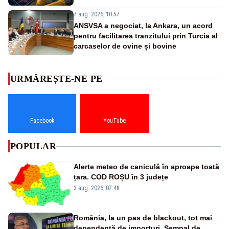
7 aug. 2026, 10:57
ANSVSA a negociat, la Ankara, un acord
pentru facilitarea tranzitului prin Turcia al
carcaselor de ovine și bovine
URMĂREȘTE-NE PE
Facebook
YouTube
POPULAR
Alerte meteo de caniculă în aproape toată
țara. COD ROȘU în 3 județe
3 aug. 2026, 07:48
România, la un pas de blackout, tot mai
dependentă de importuri. Semnal de