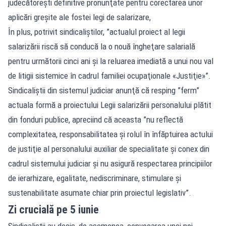
judecătoreşti definitive pronunţate pentru corectarea unor
aplicări greşite ale fostei legi de salarizare,
În plus, potrivit sindicaliştilor, ”actualul proiect al legii
salarizării riscă să conducă la o nouă îngheţare salarială
pentru următorii cinci ani şi la reluarea imediată a unui nou val
de litigii sistemice în cadrul familiei ocupaţionale «Justiţie»”.
Sindicaliştii din sistemul judiciar anunţă că resping ”ferm”
actuala formă a proiectului Legii salarizării personalului plătit
din fonduri publice, apreciind că aceasta ”nu reflectă
complexitatea, responsabilitatea şi rolul în înfăptuirea actului
de justiţie al personalului auxiliar de specialitate şi conex din
cadrul sistemului judiciar şi nu asigură respectarea principiilor
de ierarhizare, egalitate, nediscriminare, stimulare şi
sustenabilitate asumate chiar prin proiectul legislativ”.
Zi crucială pe 5 iunie
Sindicaliştii au decis, de asemenea, convocarea unei noi