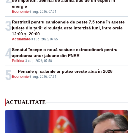
de importuri. Semnal de alarmă tras de un expert în
energie
Economie
-
3 aug. 2026, 07:51
3
Restricții pentru camioanele de peste 7,5 tone în aceste
județe din țară: circulația este interzisă luni, între orele
12:00 și 20:00
Actualitate
-
3 aug. 2026, 07:55
4
Senatul începe o nouă sesiune extraordinară pentru
aprobarea unor jaloane din PNRR
Politica
-
3 aug. 2026, 07:58
5
Pensiile și salariile ar putea crește abia în 2028
Economie
-
3 aug. 2026, 07:31
ACTUALITATE