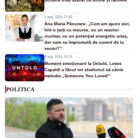
9 aug. 2026, 21:00
Ana Maria Păcuraru: „Cum am ajuns aici,
într-o țară cu resurse, cu un reactor
nuclear, cu un potențial energetic uriaș,
dar care se împrumută de curent de la
vecini?”
9 aug. 2026, 20:24
Moment emoționant la Untold. Lewis
Capaldi a făcut tot stadionul să cânte
melodia „Someone You Loved”
POLITICA