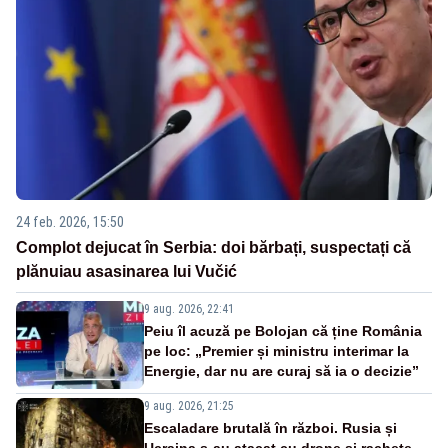
24 feb. 2026, 15:50
Complot dejucat în Serbia: doi bărbați, suspectați că
plănuiau asasinarea lui Vučić
9 aug. 2026, 22:41
Peiu îl acuză pe Bolojan că ține România
pe loc: „Premier și ministru interimar la
Energie, dar nu are curaj să ia o decizie”
9 aug. 2026, 21:25
Escaladare brutală în război. Rusia și
Ucraina s-au atacat cu drone și rachete