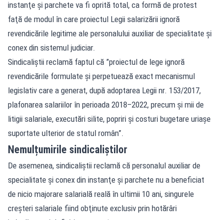
instanţe şi parchete va fi oprită total, ca formă de protest
faţă de modul în care proiectul Legii salarizării ignoră
revendicările legitime ale personalului auxiliar de specialitate şi
conex din sistemul judiciar.
Sindicaliştii reclamă faptul că ”proiectul de lege ignoră
revendicările formulate şi perpetuează exact mecanismul
legislativ care a generat, după adoptarea Legii nr. 153/2017,
plafonarea salariilor în perioada 2018–2022, precum şi mii de
litigii salariale, executări silite, popriri şi costuri bugetare uriaşe
suportate ulterior de statul român”.
Nemulțumirile sindicaliștilor
De asemenea, sindicaliştii reclamă că personalul auxiliar de
specialitate şi conex din instanţe şi parchete nu a beneficiat
de nicio majorare salarială reală în ultimii 10 ani, singurele
creşteri salariale fiind obţinute exclusiv prin hotărâri