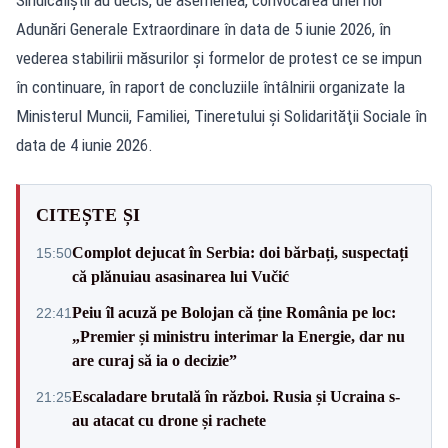
Adunări Generale Extraordinare în data de 5 iunie 2026, în
vederea stabilirii măsurilor şi formelor de protest ce se impun
în continuare, în raport de concluziile întâlnirii organizate la
Ministerul Muncii, Familiei, Tineretului şi Solidarităţii Sociale în
data de 4 iunie 2026.
CITEȘTE ȘI
Complot dejucat în Serbia: doi bărbați, suspectați
15:50
că plănuiau asasinarea lui Vučić
Peiu îl acuză pe Bolojan că ține România pe loc:
22:41
„Premier și ministru interimar la Energie, dar nu
are curaj să ia o decizie”
Escaladare brutală în război. Rusia și Ucraina s-
21:25
au atacat cu drone și rachete