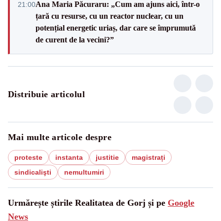
Ana Maria Păcuraru: „Cum am ajuns aici, într-o
21:00
țară cu resurse, cu un reactor nuclear, cu un
potențial energetic uriaș, dar care se împrumută
de curent de la vecini?”
Distribuie articolul
Mai multe articole despre
proteste
instanta
justitie
magistrați
sindicalişti
nemultumiri
Urmărește știrile Realitatea de Gorj și pe
Google
News