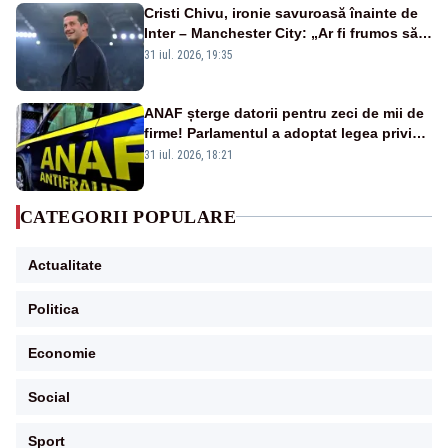
Cristi Chivu, ironie savuroasă înainte de
Inter – Manchester City: „Ar fi frumos să
mai cumpărați și de la noi”
31 iul. 2026, 19:35
ANAF șterge datorii pentru zeci de mii de
firme! Parlamentul a adoptat legea privind
amnistia fiscală
31 iul. 2026, 18:21
CATEGORII POPULARE
Actualitate
Politica
Economie
Social
Sport