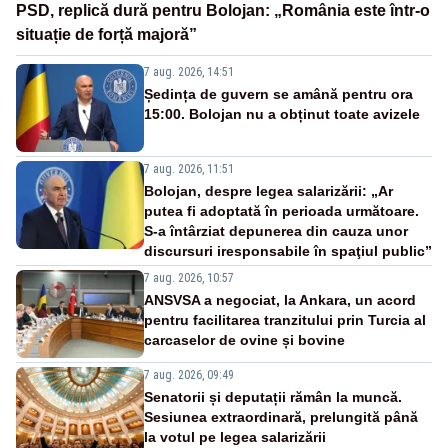
PSD, replică dură pentru Bolojan: „România este într-o
situație de forță majoră”
7 aug. 2026, 14:51
Ședința de guvern se amână pentru ora
15:00. Bolojan nu a obținut toate avizele
7 aug. 2026, 11:51
Bolojan, despre legea salarizării: „Ar
putea fi adoptată în perioada următoare.
S-a întârziat depunerea din cauza unor
discursuri iresponsabile în spaţiul public”
7 aug. 2026, 10:57
ANSVSA a negociat, la Ankara, un acord
pentru facilitarea tranzitului prin Turcia al
carcaselor de ovine și bovine
7 aug. 2026, 09:49
Senatorii și deputații rămân la muncă.
Sesiunea extraordinară, prelungită până
la votul pe legea salarizării