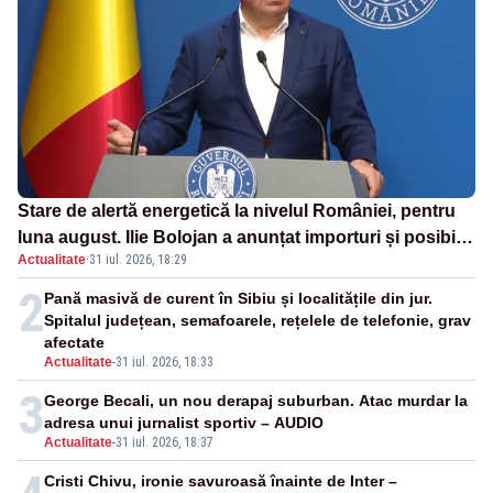
Stare de alertă energetică la nivelul României, pentru
luna august. Ilie Bolojan a anunțat importuri și posibile
Actualitate
·
31 iul. 2026, 18:29
restricții – VIDEO
2
Pană masivă de curent în Sibiu și localitățile din jur.
Spitalul județean, semafoarele, rețelele de telefonie, grav
afectate
Actualitate
-
31 iul. 2026, 18:33
3
George Becali, un nou derapaj suburban. Atac murdar la
adresa unui jurnalist sportiv – AUDIO
Actualitate
-
31 iul. 2026, 18:37
Cristi Chivu, ironie savuroasă înainte de Inter –