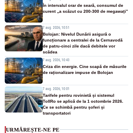
În intervalul orar de seară, consumul de
curent „a scăzut cu 200-300 de megawați”
7 aug. 2026, 10:51
Bolojan: Nivelul Dunării asigură o
funcționare a centralei de la Cernavodă
de patru-cinci zile dacă debitele vor
scădea
7 aug. 2026, 10:43
Criza din energie. Cine scapă de măsurile
de raționalizare impuse de Bolojan
7 aug. 2026, 10:01
Tarifele pentru rovinietă și sistemul
TollRo se aplică de la 1 octombrie 2026.
Ce se schimbă pentru șoferi și
transportatori
URMĂREȘTE-NE PE