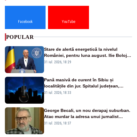
Facebook
YouTube
POPULAR
Stare de alertă energetică la nivelul
României, pentru luna august. Ilie Bolojan
a anunțat importuri și posibile restricții –
31 iul. 2026, 18:29
VIDEO
Pană masivă de curent în Sibiu și
localitățile din jur. Spitalul județean,
semafoarele, rețelele de telefonie, grav
31 iul. 2026, 18:33
afectate
George Becali, un nou derapaj suburban.
Atac murdar la adresa unui jurnalist
sportiv – AUDIO
31 iul. 2026, 18:37