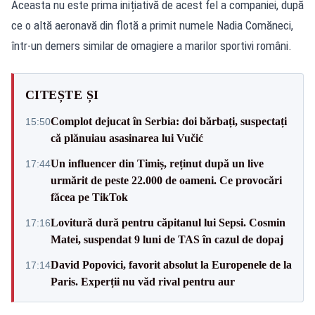
Aceasta nu este prima inițiativă de acest fel a companiei, după
ce o altă aeronavă din flotă a primit numele Nadia Comăneci,
într-un demers similar de omagiere a marilor sportivi români.
CITEȘTE ȘI
Complot dejucat în Serbia: doi bărbați, suspectați
15:50
că plănuiau asasinarea lui Vučić
Un influencer din Timiș, reținut după un live
17:44
urmărit de peste 22.000 de oameni. Ce provocări
făcea pe TikTok
Lovitură dură pentru căpitanul lui Sepsi. Cosmin
17:16
Matei, suspendat 9 luni de TAS în cazul de dopaj
David Popovici, favorit absolut la Europenele de la
17:14
Paris. Experții nu văd rival pentru aur