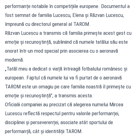
performanțe notabile în competițiile europene. Documentul a
fost semnat de familia Lucescu, Elena și Răzvan Lucescu,
împreună cu directorul general al TAROM.
Răzvan Lucescu a transmis că familia primește acest gest cu
emoție și recunoștință, subliniind că numele tatălui său este
onorat într-un mod special prin asocierea cu o aeronavă
modernă.
„Tatăl meu a dedicat o viață întreagă fotbalului românesc și
european. Faptul că numele lui va fi purtat de o aeronavă
TAROM este un omagiu pe care familia noastră îl primește cu
emoție și recunoștință”, a transmis acesta.
Oficialii companiei au precizat că alegerea numelui Mircea
Lucescu reflectă respectul pentru valorile performanței,
disciplinei și perseverenței, asociate atât sportului de
performanță, cât și identității TAROM.