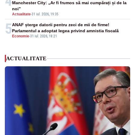
4
Manchester City: „Ar fi frumos să mai cumpărați și de la
noi”
Actualitate
-
31 iul. 2026, 19:35
5
ANAF șterge datorii pentru zeci de mii de firme!
Parlamentul a adoptat legea privind amnistia fiscală
Economie
-
31 iul. 2026, 18:21
ACTUALITATE