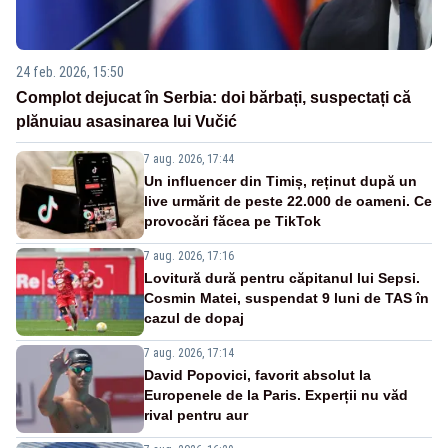
24 feb. 2026, 15:50
Complot dejucat în Serbia: doi bărbați, suspectați că
plănuiau asasinarea lui Vučić
7 aug. 2026, 17:44
Un influencer din Timiș, reținut după un
live urmărit de peste 22.000 de oameni. Ce
provocări făcea pe TikTok
7 aug. 2026, 17:16
Lovitură dură pentru căpitanul lui Sepsi.
Cosmin Matei, suspendat 9 luni de TAS în
cazul de dopaj
7 aug. 2026, 17:14
David Popovici, favorit absolut la
Europenele de la Paris. Experții nu văd
rival pentru aur