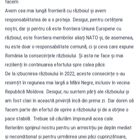
facem.
Avem cea mai lungă frontieră cu războiul și avem
responsabilitatea de a o proteja. Desigur, pentru cetățenii
noștri, dar și pentru că este frontiera Uniunii Europene cu
războiul, este frontiera membrilor aliați NATO și, de asemenea,
nu este doar o responsabilitate comună, ci și ceva care expune
România la consecințele războiului. Și asta ne face și mai
rezilienți în continuarea efortului spre calea păcii.
De la izbucnirea războiului în 2022, aceste consecințe s-au
resimțit în regiunea mai largă a Mării Negre, inclusiv în vecina
Republică Moldova. Desigur, nu suntem părți ale războiului și
am fost clari în această privință încă din prima zi. Dar dorim să
facem parte din efortul de oprire a războiului și de a obține o
pace stabilă. Trebuie să căutăm împreună acea cale.
Reiterăm sprijinul nostru pentru un armistițiu pe deplin mediat
și necondițional și pentru urmărirea unei păci cuprinzătoare,