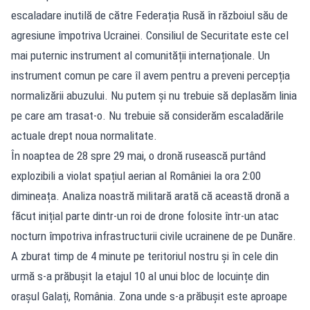
escaladare inutilă de către Federația Rusă în războiul său de
agresiune împotriva Ucrainei. Consiliul de Securitate este cel
mai puternic instrument al comunității internaționale. Un
instrument comun pe care îl avem pentru a preveni percepția
normalizării abuzului. Nu putem și nu trebuie să deplasăm linia
pe care am trasat-o. Nu trebuie să considerăm escaladările
actuale drept noua normalitate.
În noaptea de 28 spre 29 mai, o dronă rusească purtând
explozibili a violat spațiul aerian al României la ora 2:00
dimineața. Analiza noastră militară arată că această dronă a
făcut inițial parte dintr-un roi de drone folosite într-un atac
nocturn împotriva infrastructurii civile ucrainene de pe Dunăre.
A zburat timp de 4 minute pe teritoriul nostru și în cele din
urmă s-a prăbușit la etajul 10 al unui bloc de locuințe din
orașul Galați, România. Zona unde s-a prăbușit este aproape