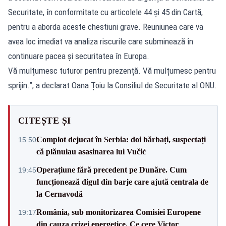
Securitate, în conformitate cu articolele 44 și 45 din Cartă,
pentru a aborda aceste chestiuni grave. Reuniunea care va
avea loc imediat va analiza riscurile care subminează în
continuare pacea și securitatea în Europa.
Vă mulțumesc tuturor pentru prezență. Vă mulțumesc pentru
sprijin.”, a declarat Oana Țoiu la Consiliul de Securitate al ONU.
CITEȘTE ȘI
Complot dejucat în Serbia: doi bărbați, suspectați
15:50
că plănuiau asasinarea lui Vučić
Operațiune fără precedent pe Dunăre. Cum
19:45
funcționează digul din barje care ajută centrala de
la Cernavodă
România, sub monitorizarea Comisiei Europene
19:17
din cauza crizei energetice. Ce cere Victor