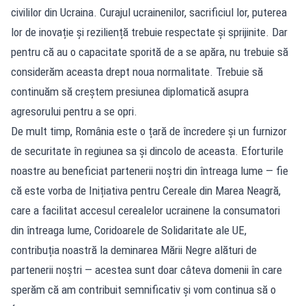
civililor din Ucraina. Curajul ucrainenilor, sacrificiul lor, puterea
lor de inovație și reziliență trebuie respectate și sprijinite. Dar
pentru că au o capacitate sporită de a se apăra, nu trebuie să
considerăm aceasta drept noua normalitate. Trebuie să
continuăm să creștem presiunea diplomatică asupra
agresorului pentru a se opri.
De mult timp, România este o țară de încredere și un furnizor
de securitate în regiunea sa și dincolo de aceasta. Eforturile
noastre au beneficiat partenerii noștri din întreaga lume — fie
că este vorba de Inițiativa pentru Cereale din Marea Neagră,
care a facilitat accesul cerealelor ucrainene la consumatori
din întreaga lume, Coridoarele de Solidaritate ale UE,
contribuția noastră la deminarea Mării Negre alături de
partenerii noștri — acestea sunt doar câteva domenii în care
sperăm că am contribuit semnificativ și vom continua să o