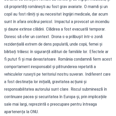
că proprietăți românești au fost grav avariate. O mamă și un
copil au fost răniți și au necesitat îngrijiri medicale, dar acum
sunt în afara oricărui pericol. Impactul a provocat un incendiu
și daune extinse clădirii. Clădirea a fost evacuată temporar.
Doresc să ofer un context. Drona s-a prăbușit într-o zonă
rezidențială extrem de dens populată, unde copii, femei și
bărbați trăiesc în siguranță alături de familiile lor. Efectele ar
fi putut fi și mai devastatoare. România condamnă ferm acest
comportament iresponsabil și pătrunderea repetată a
vehiculelor rusești pe teritoriul nostru suveran. Indiferent care
a fost destinația lor inițială, gravitatea acțiunii și
responsabilitatea autorului sunt clare. Riscul subminează în
continuare pacea și securitatea în Europa și, prin implicațiile
sale mai largi, reprezintă o preocupare pentru întreaga
apartenența la ONU.