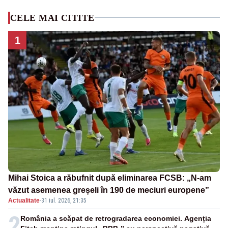
CELE MAI CITITE
1
Mihai Stoica a răbufnit după eliminarea FCSB: „N-am
văzut asemenea greșeli în 190 de meciuri europene”
Actualitate
·
31 iul. 2026, 21:35
2
România a scăpat de retrogradarea economiei. Agenția