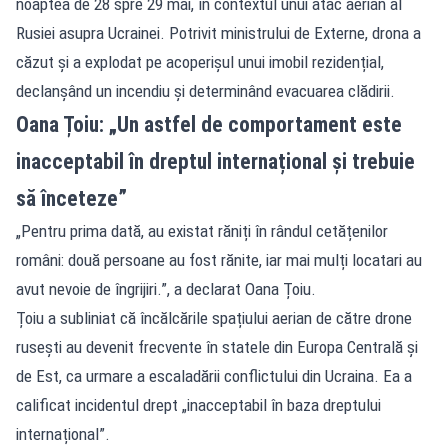
noaptea de 28 spre 29 mai, în contextul unui atac aerian al
Rusiei asupra Ucrainei. Potrivit ministrului de Externe, drona a
căzut și a explodat pe acoperișul unui imobil rezidențial,
declanșând un incendiu și determinând evacuarea clădirii.
Oana Țoiu: „Un astfel de comportament este
inacceptabil în dreptul internațional și trebuie
să înceteze”
„Pentru prima dată, au existat răniți în rândul cetățenilor
români: două persoane au fost rănite, iar mai mulți locatari au
avut nevoie de îngrijiri.”, a declarat Oana Țoiu.
Țoiu a subliniat că încălcările spațiului aerian de către drone
rusești au devenit frecvente în statele din Europa Centrală și
de Est, ca urmare a escaladării conflictului din Ucraina. Ea a
calificat incidentul drept „inacceptabil în baza dreptului
internațional”.