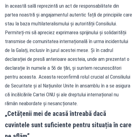
în această sală reprezintă un act de responsabilitate din
partea noastră și angajamentul autentic față de principiile care
stau la baza multilateralismului și autorității Consiliului.
Permiteți-mi să apreciez exprimarea sprijinului și solidarității
transmise de comunitatea internațională în urma incidentului
de la Galați, inclusiv în jurul acestei mese. Și în cadrul
declarației de presă anterioare acesteia, unde am prezentat o
declarație în numele a 56 de țări, și suntem recunoscători
pentru aceasta. Aceasta reconfirmă rolul crucial al Consiliului
de Securitate și al Națiunilor Unite în ansamblu în a se asigura
că încălcările Cartei ONU și ale dreptului internațional nu
rămân neabordate și nesancționate.
„Cetățenii mei de acasă întreabă dacă
cuvintele sunt suficiente pentru situația în care
ne aflăm”