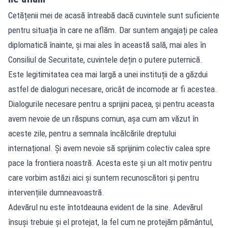
Cetățenii mei de acasă întreabă dacă cuvintele sunt suficiente
pentru situația în care ne aflăm. Dar suntem angajați pe calea
diplomatică înainte, și mai ales în această sală, mai ales în
Consiliul de Securitate, cuvintele dețin o putere puternică.
Este legitimitatea cea mai largă a unei instituții de a găzdui
astfel de dialoguri necesare, oricât de incomode ar fi acestea.
Dialogurile necesare pentru a sprijini pacea, și pentru aceasta
avem nevoie de un răspuns comun, așa cum am văzut în
aceste zile, pentru a semnala încălcările dreptului
internațional. Și avem nevoie să sprijinim colectiv calea spre
pace la frontiera noastră. Acesta este și un alt motiv pentru
care vorbim astăzi aici și suntem recunoscători și pentru
intervențiile dumneavoastră.
Adevărul nu este întotdeauna evident de la sine. Adevărul
însuși trebuie și el protejat, la fel cum ne protejăm pământul,