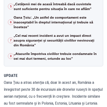
„Cetățenii mei de acasă întreabă dacă cuvintele
5
sunt suficiente pentru situația în care ne aflăm”
Oana Țoiu: „Un astfel de comportament este
inacceptabil în dreptul internațional și trebuie să
6
înceteze”
„Cel mai recent incident a avut un impact direct
asupra siguranței și securității civililor nevinovați
7
din România”
„Atacurile împotriva civililor trebuie condamnate în
8
cei mai duri termeni, oriunde au loc”
UPDATE
Oana Țoiu a atras atenția că, doar în acest an, România a
înregistrat peste 30 de incursiuni ale dronelor rusești în spațiul
aerian național, cu o frecvență în creștere. Incidente similare
au fost semnalate și în Polonia, Estonia, Lituania și Letonia.