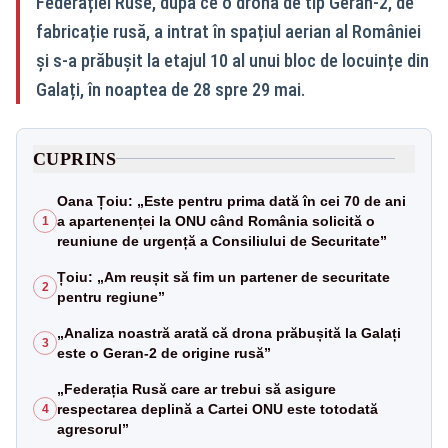
Federației Ruse, după ce o dronă de tip Geran-2, de
fabricație rusă, a intrat în spațiul aerian al României
și s-a prăbușit la etajul 10 al unui bloc de locuințe din
Galați, în noaptea de 28 spre 29 mai.
CUPRINS
Oana Țoiu: „Este pentru prima dată în cei 70 de ani
a apartenenței la ONU când România solicită o
1
reuniune de urgență a Consiliului de Securitate”
Țoiu: „Am reușit să fim un partener de securitate
2
pentru regiune”
„Analiza noastră arată că drona prăbușită la Galați
3
este o Geran-2 de origine rusă”
„Federația Rusă care ar trebui să asigure
respectarea deplină a Cartei ONU este totodată
4
agresorul”