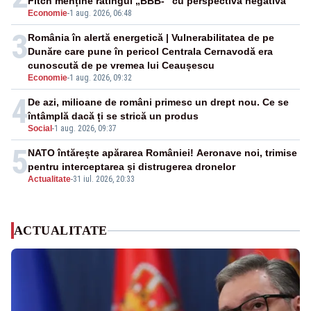
Fitch menține ratingul „BBB-” cu perspectivă negativă
Economie
-
1 aug. 2026, 06:48
3
România în alertă energetică | Vulnerabilitatea de pe
Dunăre care pune în pericol Centrala Cernavodă era
cunoscută de pe vremea lui Ceaușescu
Economie
-
1 aug. 2026, 09:32
4
De azi, milioane de români primesc un drept nou. Ce se
întâmplă dacă ți se strică un produs
Social
-
1 aug. 2026, 09:37
5
NATO întărește apărarea României! Aeronave noi, trimise
pentru interceptarea și distrugerea dronelor
Actualitate
-
31 iul. 2026, 20:33
ACTUALITATE