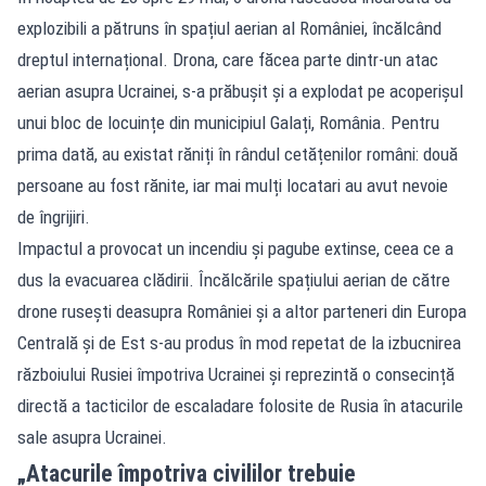
explozibili a pătruns în spațiul aerian al României, încălcând
dreptul internațional. Drona, care făcea parte dintr-un atac
aerian asupra Ucrainei, s-a prăbușit și a explodat pe acoperișul
unui bloc de locuințe din municipiul Galați, România. Pentru
prima dată, au existat răniți în rândul cetățenilor români: două
persoane au fost rănite, iar mai mulți locatari au avut nevoie
de îngrijiri.
Impactul a provocat un incendiu și pagube extinse, ceea ce a
dus la evacuarea clădirii. Încălcările spațiului aerian de către
drone rusești deasupra României și a altor parteneri din Europa
Centrală și de Est s-au produs în mod repetat de la izbucnirea
războiului Rusiei împotriva Ucrainei și reprezintă o consecință
directă a tacticilor de escaladare folosite de Rusia în atacurile
sale asupra Ucrainei.
„Atacurile împotriva civililor trebuie