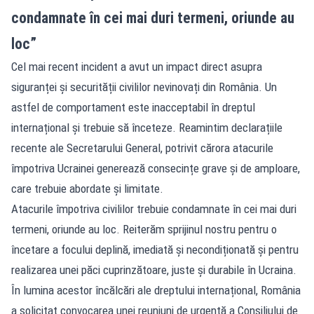
condamnate în cei mai duri termeni, oriunde au
loc”
Cel mai recent incident a avut un impact direct asupra
siguranței și securității civililor nevinovați din România. Un
astfel de comportament este inacceptabil în dreptul
internațional și trebuie să înceteze. Reamintim declarațiile
recente ale Secretarului General, potrivit cărora atacurile
împotriva Ucrainei generează consecințe grave și de amploare,
care trebuie abordate și limitate.
Atacurile împotriva civililor trebuie condamnate în cei mai duri
termeni, oriunde au loc. Reiterăm sprijinul nostru pentru o
încetare a focului deplină, imediată și necondiționată și pentru
realizarea unei păci cuprinzătoare, juste și durabile în Ucraina.
În lumina acestor încălcări ale dreptului internațional, România
a solicitat convocarea unei reuniuni de urgență a Consiliului de