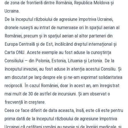
de zona de frontieră dintre România, Republica Moldova și
Ucraina.
De la începutul războiului de agresiune împotriva Ucrainei,
dronele rusești au intrat de numeroase ori în spațiul aerian al
României, precum și în spațiul aerian al altor parteneri din
Europa Centrală și de Est, încălcând dreptul internațional și
Carta ONU. Aceste exemple au fost aduse la cunoștința
Consiliului — din Polonia, Estonia, Lituania și Letonia. De la
începutul invaziei, au fost aduse în atenția acestui Consiliu. Și
am discutat pe larg despre ele și ne-am exprimat solidaritatea
reciprocă. În cazul României, doar în acest an, am înregistrat
mai mult de 30 de astfel de incursiuni. Și am observat o
frecvență în creștere.
Ceea ce face diferit de data aceasta, însă, este că este pentru
prima dată de la începutul războiului de agresiune împotriva
Ucrainei că cetățeni români au nevoie și de îngrijiri medicale, și