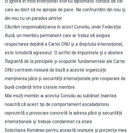
ci ignoră în mod intenționat efortul diplomatic condus de cei
care au dorit să ne apropie de pace. Ne confruntăm din nou și
din nou cu un paradox uimitor.
Căutăm responsabilizarea în acest Consiliu, unde Federația
Rusă, un membru permanent care ar trebui să asigure
respectarea deplină a Cartei ONU și a dreptului internațional,
este totodată agresorul. O astfel de impunitate și o abatere
flagrantă de la principiile și scopurile fundamentale ale Cartei
ONU contravin misiunii de bază a acestei organizații:
menținerea păcii și securității internaționale prin cooperare de
bună credință între statele membre.
Mai mulți membri ai acestui Consiliu au subliniat înaintea
noastră că acest tip de comportament escaladatoriu
reprezintă o provocare concretă la adresa păcii și securității
internaționale și trebuie condamnat ca atare.
Solicitarea României pentru această reuniune și prezența mea