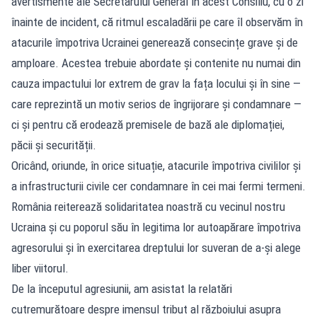
avertismente ale Secretarului General în acest Consiliu, cu o zi
înainte de incident, că ritmul escaladării pe care îl observăm în
atacurile împotriva Ucrainei generează consecințe grave și de
amploare. Acestea trebuie abordate și contenite nu numai din
cauza impactului lor extrem de grav la fața locului și în sine —
care reprezintă un motiv serios de îngrijorare și condamnare —
ci și pentru că erodează premisele de bază ale diplomației,
păcii și securității.
Oricând, oriunde, în orice situație, atacurile împotriva civililor și
a infrastructurii civile cer condamnare în cei mai fermi termeni.
România reiterează solidaritatea noastră cu vecinul nostru
Ucraina și cu poporul său în legitima lor autoapărare împotriva
agresorului și în exercitarea dreptului lor suveran de a-și alege
liber viitorul.
De la începutul agresiunii, am asistat la relatări
cutremurătoare despre imensul tribut al războiului asupra