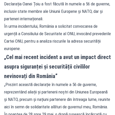
Declarația Oanei Țoiu a fost făcută în numele a 56 de guverne,
inclusiv state membre ale Uniunii Europene și NATO, dar și
parteneri internaționali.
În urma incidentului, România a solicitat convocarea de
urgență a Consiliului de Securitate al ONU, invocând prevederile
Cartei ONU, pentru a analiza riscurile la adresa securității
europene.
„Cel mai recent incident a avut un impact direct
asupra siguranței și securității civililor
nevinovați din România”
„Prezint această declarație în numele a 56 de guverne,
reprezentând aliații și partenerii noștri din Uniunea Europeană
și NATO, precum și națiuni partenere din întreaga lume, reunite
aici în semn de solidaritate alături de guvernul meu, România.
În noaptea de 28 spre 29 mai, o dronă rusească încărcată cu