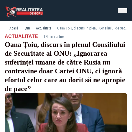
Acasă
Știri
Actualitate
Oana Țoiu, discurs în plenul Consiliului de Securitate al ONU: „Ignorarea suferinței umane de către Rusia nu contravine doar Cartei ONU, ci ignoră efortul celor care au dorit să ne apropie de pace”
·
ACTUALITATE
14 min citire
Oana Țoiu, discurs în plenul Consiliului
de Securitate al ONU: „Ignorarea
suferinței umane de către Rusia nu
contravine doar Cartei ONU, ci ignoră
efortul celor care au dorit să ne apropie
de pace”