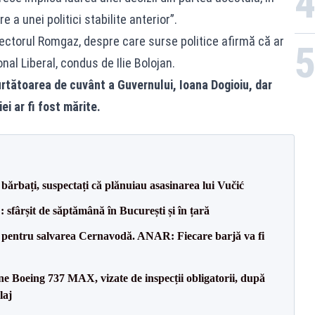
 a unei politici stabilite anterior”.
rectorul Romgaz, despre care surse politice afirmă că ar
onal Liberal, condus de Ilie Bolojan.
rtătoarea de cuvânt a Guvernului, Ioana Dogioiu, dar
i ar fi fost mărite.
bărbați, suspectați că plănuiau asasinarea lui Vučić
șit de săptămână în București și în țară
e pentru salvarea Cernavodă. ANAR: Fiecare barjă va fi
ane Boeing 737 MAX, vizate de inspecții obligatorii, după
laj