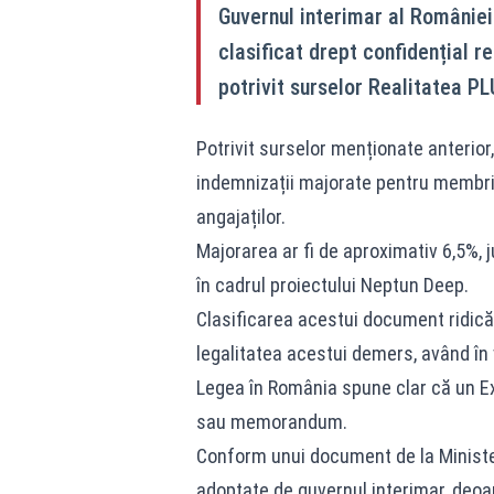
Guvernul interimar al României
clasificat drept confidențial re
potrivit surselor Realitatea PL
Potrivit surselor menționate anterio
indemnizații majorate pentru membrii
angajaților.
Majorarea ar fi de aproximativ 6,5%, j
în cadrul proiectului Neptun Deep.
Clasificarea acestui document ridică 
legalitatea acestui demers, având în 
Legea în România spune clar că un Ex
sau memorandum.
Conform unui document de la Ministeru
adoptate de guvernul interimar, deoar