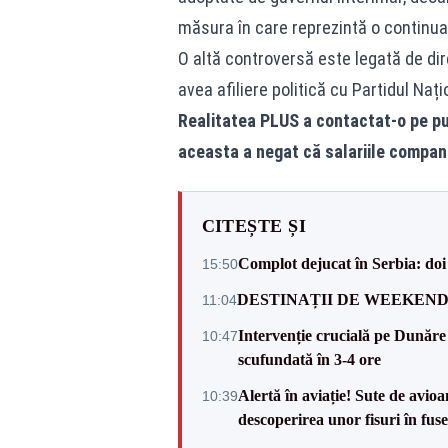
măsura în care reprezintă o continuare
O altă controversă este legată de di
avea afiliere politică cu Partidul Nați
Realitatea PLUS a contactat-o pe pu
aceasta a negat că salariile companie
CITEȘTE ȘI
Complot dejucat în Serbia: doi 
15:50
DESTINAȚII DE WEEKEND: sfâr
11:04
Intervenție crucială pe Dunăr
10:47
scufundată în 3-4 ore
Alertă în aviație! Sute de avio
10:39
descoperirea unor fisuri în fuse