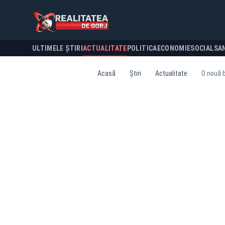
ULTIMELE ȘTIRI
ACTUALITATE
POLITICA
ECONOMIE
SOCIAL
SA
Acasă
Știri
Actualitate
O nouă b