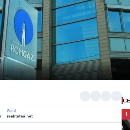
CE
Sursă
1
5
realitatea.net