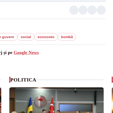
e guvern
social
economic
bombă
j și pe
Google News
POLITICA