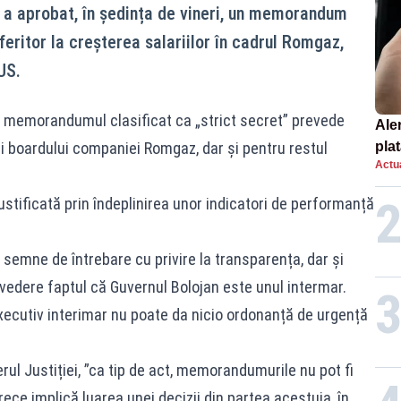
 a aprobat, în ședința de vineri, un memorandum
feritor la creșterea salariilor în cadrul Romgaz,
US.
r, memorandumul clasificat ca „strict secret” prevede
Ale
 boardului companiei Romgaz, dar și pentru restul
plat
Actua
asu
onl
ustificată prin îndeplinirea unor indicatori de performanță
semne de întrebare cu privire la transparența, dar și
vedere faptul că Guvernul Bolojan este unul intermar.
ecutiv interimar nu poate da nicio ordonanță de urgență
l Justiției, ”ca tip de act, memorandumurile nu pot fi
ece implică luarea unei decizii din partea acestuia, în