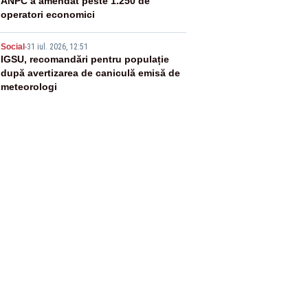
4
ANPC a amendat peste 1.250 de
operatori economici
5
Social
-
31 iul. 2026, 12:51
IGSU, recomandări pentru populație
după avertizarea de caniculă emisă de
meteorologi