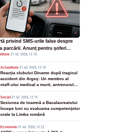
rtă privind SMS-urile false despre
a parcării. Anunț pentru șoferi
litate
·
31 iul. 2026, 13:10
pra unei noi metode de fraudă
ine
2
Actualitate
-
31 iul. 2026, 13:16
Reacția clubului Dinamo după tragicul
accident din Argeș: Un membru al
staff-ului medical a murit, antrenorul
Adrian Ropotan este în spital
3
Social
-
31 iul. 2026, 13:19
Sesiunea de toamnă a Bacalaureatului
începe luni cu evaluarea competențelor
orale la Limba română
Economie
-
31 iul. 2026, 13:22