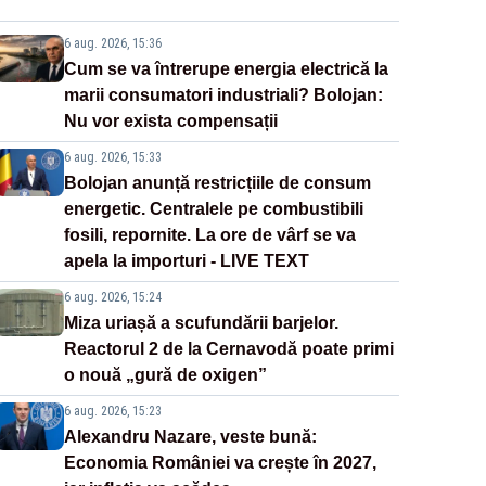
6 aug. 2026, 15:36
Cum se va întrerupe energia electrică la
marii consumatori industriali? Bolojan:
Nu vor exista compensații
6 aug. 2026, 15:33
Bolojan anunță restricțiile de consum
energetic. Centralele pe combustibili
fosili, repornite. La ore de vârf se va
apela la importuri - LIVE TEXT
6 aug. 2026, 15:24
Miza uriașă a scufundării barjelor.
Reactorul 2 de la Cernavodă poate primi
o nouă „gură de oxigen”
6 aug. 2026, 15:23
Alexandru Nazare, veste bună:
Economia României va crește în 2027,