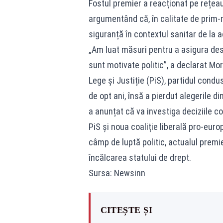
Fostul premier a reacționat pe rețeau
argumentând că, în calitate de prim-m
siguranță în contextul sanitar de la 
„Am luat măsuri pentru a asigura desf
sunt motivate politic”, a declarat Mo
Lege și Justiție (PiS), partidul cond
de opt ani, însă a pierdut alegerile 
a anunțat că va investiga deciziile co
PiS și noua coaliție liberală pro-euro
câmp de luptă politic, actualul prem
încălcarea statului de drept.
Sursa: Newsinn
CITEȘTE ȘI