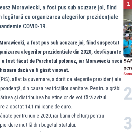
1
eusz Morawiecki, a fost pus sub acuzare joi, fiind
n legătură cu organizarea alegerilor prezidențiale
 pandemie COVID-19.
Morawiecki, a fost pus sub acuzare joi, fiind suspectat
rganizarea alegerilor prezidențiale din 2020, desfășurate
 a fost făcut de Parchetul polonez, iar Morawiecki riscă
SAN
pent
hisoare dacă va fi găsit vinovat.
Sana
proi
(PiS), aflat la guvernare, a dorit ca alegerile prezidențiale
ondență, din cauza restricțiilor sanitare. Pentru a grăbi
rirea și distribuirea buletinelor de vot fără avizul
are a costat 14,1 milioane de euro.
ânate pentru iunie 2020, iar banii cheltuiți pentru
 pierdere inutilă din bugetul statului.