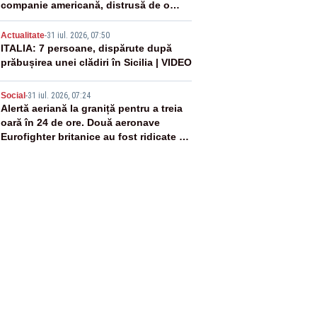
companie americană, distrusă de o
rachetă rusească
4
Actualitate
-
31 iul. 2026, 07:50
ITALIA: 7 persoane, dispărute după
prăbușirea unei clădiri în Sicilia | VIDEO
5
Social
-
31 iul. 2026, 07:24
Alertă aeriană la graniță pentru a treia
oară în 24 de ore. Două aeronave
Eurofighter britanice au fost ridicate de
la sol