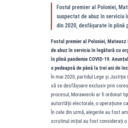
Fostul premier al Poloniei, Mat
suspectat de abuz în serviciu î
din 2020, desfășurate în plină
Fostul premier al Poloniei, Mateusz 
de abuz în serviciu în legătură cu o
în plină pandemie COVID-19. Anunțul
o pedeapsă de până la trei ani de înc
În mai 2020, partidul Lege și Justiție 
să se desfășoare exclusiv prin coresp
procesul, Morawiecki ar fi ordonat tipă
autorității electorale, o operațiune c
În cele din urmă, alegerile au fost am
scrutinul inițial au fost considerați o