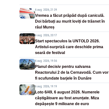
6 aug. 2026, 21:39
Vremea a făcut prăpăd după caniculă.
Doi bărbați au murit loviți de trăsnet în
râul Mureș
6 aug. 2026, 20:17
Start spectaculos la UNTOLD 2026.
Artistul-surpriză care deschide prima
seară de festival
6 aug. 2026, 19:56
Planul decisiv pentru salvarea
Reactorului 2 de la Cernavodă. Cum vor
fi scufundate barjele în Dunăre
6 aug. 2026, 19:19
Loto 6/49, 6 august 2026. Numerele
câștigătoare au fost anunțate. Miza
depășește 9 milioane de euro