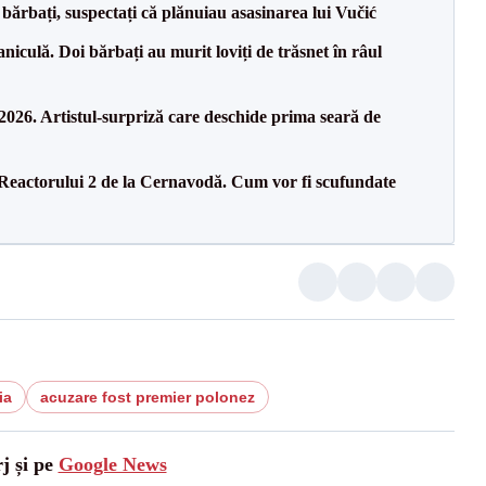
bărbați, suspectați că plănuiau asasinarea lui Vučić
culă. Doi bărbați au murit loviți de trăsnet în râul
26. Artistul-surpriză care deschide prima seară de
 Reactorului 2 de la Cernavodă. Cum vor fi scufundate
ia
acuzare fost premier polonez
j și pe
Google News