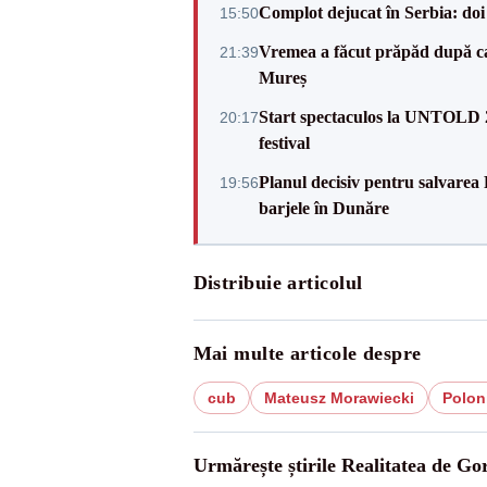
Complot dejucat în Serbia: doi 
15:50
Vremea a făcut prăpăd după cani
21:39
Mureș
Start spectaculos la UNTOLD 20
20:17
festival
Planul decisiv pentru salvarea
19:56
barjele în Dunăre
Distribuie articolul
Mai multe articole despre
cub
Mateusz Morawiecki
Polon
Urmărește știrile Realitatea de Gor