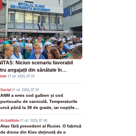
ITAS: Niciun scenariu favorabil
ru angajații din sănătate în
tate
·
31 iul. 2026, 07:29
ectul Legii salarizării
2
Social
-
31 iul. 2026, 07:39
ANM a emis cod galben și cod
portocaliu de caniculă. Temperaturile
urcă până la 38 de grade, iar nopțile
devin tropicale
3
Actualitate
-
31 iul. 2026, 07:40
Atac fără precedent al Rusiei. O fabrică
de drone din Kiev deținută de o