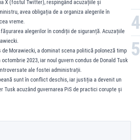
a X (fostul Twitter), respingând acuzațiile și
inistru, avea obligația de a organiza alegerile în
acea vreme.
ășurarea alegerilor în condiții de siguranță. Acuzațiile
rawiecki.
us de Morawiecki, a dominat scena politică poloneză timp
din octombrie 2023, iar noul guvern condus de Donald Tusk
ntroversate ale fostei administrații.
peană sunt în conflict deschis, iar justiția a devenit un
ier Tusk acuzând guvernarea PiS de practici corupte și