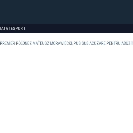
NATATE
SPORT
 PREMIER POLONEZ MATEUSZ MORAWIECKI, PUS SUB ACUZARE PENTRU ABUZ Î